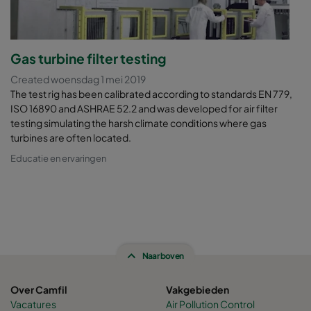
Gas turbine filter testing
Created woensdag 1 mei 2019
The test rig has been calibrated according to standards EN 779,
ISO 16890 and ASHRAE 52.2 and was developed for air filter
testing simulating the harsh climate conditions where gas
turbines are often located.
Educatie en ervaringen
Naar boven
Over Camfil
Vakgebieden
Vacatures
Air Pollution Control