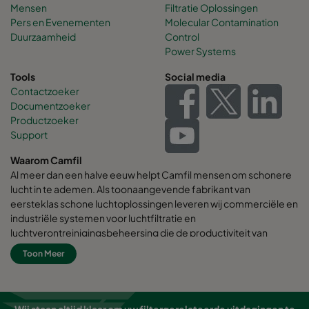
Mensen
Filtratie Oplossingen
Pers en Evenementen
Molecular Contamination
Duurzaamheid
Control
Power Systems
Tools
Social media
Contactzoeker
Documentzoeker
Productzoeker
Support
Waarom Camfil
Al meer dan een halve eeuw helpt Camfil mensen om schonere
lucht in te ademen. Als toonaangevende fabrikant van
eersteklas schone luchtoplossingen leveren wij commerciële en
industriële systemen voor luchtfiltratie en
luchtverontreinigingsbeheersing die de productiviteit van
werknemers en apparatuur verbeteren, het energieverbruik
Toon Meer
minimaliseren en de menselijke gezondheid en het milieu ten
goede komen. Wij zijn ervan overtuigd dat de beste oplossingen
voor onze klanten ook de beste oplossingen voor onze planeet
zijn. Daarom houden we bij elke stap - van ontwerp tot levering
Wij staan altijd klaar om uw filtergerelateerde uitdagingen te