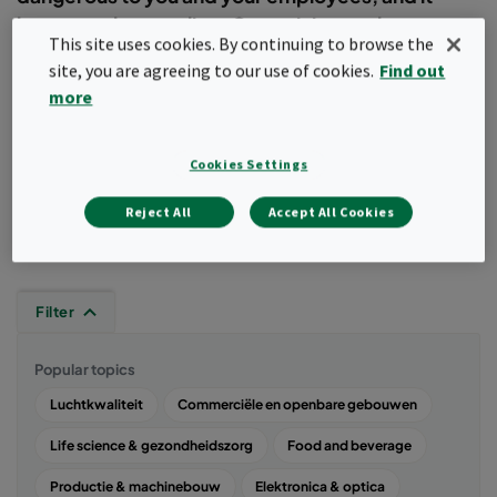
hurts your bottom line. Our training on the energy,
This site uses cookies. By continuing to browse the
science and practice of all air quality, filtration and
site, you are agreeing to our use of cookies.
Find out
manufacturing air helps you solve both problems.
more
We offer filter schools, testing and learning at
various Camfil academies and universities around
the globe.
Cookies Settings
Reject All
Accept All Cookies
Filter
Popular topics
Luchtkwaliteit
Commerciële en openbare gebouwen
Life science & gezondheidszorg
Food and beverage
Productie & machinebouw
Elektronica & optica