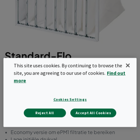
Standard-Flo
This site uses cookies. By continuing to browse the
Dit zakkenfilter wordt geleverd met een
site, you are agreeing to our use of cookies.
Find out
geoptimaliseerd glasvezelmedium om ePM1 50%
more
filtratie volgens ISO16890 te bereiken, terwijl het
een lage initiële drukval biedt. Met de
Cookies Settings
geoptimaliseerde filtermedia en de conische
zakken kan een optimale balans tussen kosten en
Reject All
Accept All Cookies
totale eigendomskosten worden bereikt.
Economy versie om ePM1 filtratie te bereiken
Lage initiële drukval