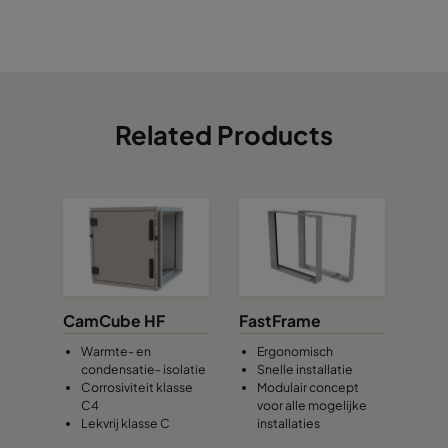
0150 490x592x370-6
ePM1 50%
F7
0150 287x592x370-4
ePM1 50%
F7
0150 592x287x370-8
ePM1 50%
F7
Related Products
0150 592x490x370-8
ePM1 50%
F7
0150 287x287x370-4
ePM1 50%
F7
CamCube HF
FastFrame
Warmte- en
Ergonomisch
condensatie- isolatie
Snelle installatie
Corrosiviteit klasse
Modulair concept
C4
voor alle mogelijke
Lekvrij klasse C
installaties