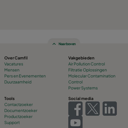
Naar boven
Over Camfil
Vakgebieden
Vacatures
Air Pollution Control
Mensen
Filtratie Oplossingen
Pers en Evenementen
Molecular Contamination
Duurzaamheid
Control
Power Systems
Tools
Social media
Contactzoeker
Documentzoeker
Productzoeker
Support