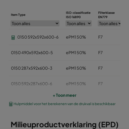
ISO-classificatie
Filterklasse
Item Type
ISO 16890
EN779
0150 592x592x600-6
ePM1 50%
F7
0150 490x592x600-5
ePM1 50%
F7
0150 287x592x600-3
ePM1 50%
F7
0150 592x287x600-6
ePM1 50%
F7
+ Toon meer
0150 592x490x600-6
ePM1 50%
F7
Hulpmiddel voor het berekenen van de drukval is beschikbaar
0150 287x287x600-3
ePM1 50%
F7
Milieuproductverklaring (EPD)