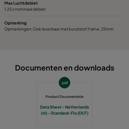
Max Luchtdebiet
0150 287x287x600-4
ePM1 50%
F7
1,25 x nominaal debiet
Opmerking
0150 592x592x520-8
ePM1 50%
F7
Opmerkingen: Ook leverbaar met kunststof frame, 25mm
0150 490x592x520-6
ePM1 50%
F7
0150 287x592x520-4
ePM1 50%
F7
Documenten en downloads
0150 592x287x520-8
ePM1 50%
F7
pdf
0150 592x490x520-8
ePM1 50%
F7
Product Documentatie
0150 287x287x520-4
ePM1 50%
F7
Data Sheet - Netherlands
(nl) - Standard-Flo (DUT)
0150 592x592x370-8
ePM1 50%
F7