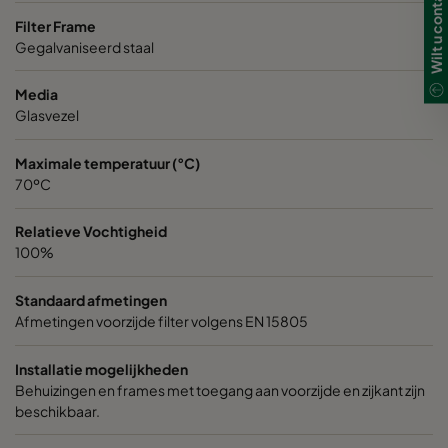
Filter Frame
0150 592x287x370-6
ePM1 50%
F7
Gegalvaniseerd staal
Media
0150 592x490x370-6
ePM1 50%
F7
Glasvezel
0150 287x287x370-3
ePM1 50%
F7
Maximale temperatuur (°C)
70ºC
0150 592x592x600-8
ePM1 50%
F7
Relatieve Vochtigheid
100%
0150 592x287x600-8
ePM1 50%
F7
Standaard afmetingen
0150 490x592x600-6
ePM1 50%
F7
Afmetingen voorzijde filter volgens EN 15805
0150 592x490x600-8
ePM1 50%
F7
Installatie mogelijkheden
Behuizingen en frames met toegang aan voorzijde en zijkant zijn
beschikbaar.
0150 287x592x600-4
ePM1 50%
F7