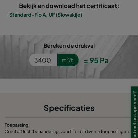
0150 592x592x520-6
ePM1 50%
F7
Bekijk en download het certificaat:
Standard-Flo A, UF (Slowakije)
0150 490x592x520-5
ePM1 50%
F7
0150 287x592x520-3
ePM1 50%
F7
Bereken de drukval
0150 592x287x520-6
ePM1 50%
F7
=
95
Pa
3
m
/h
0150 592x490x520-6
ePM1 50%
F7
0150 287x287x520-3
ePM1 50%
F7
Wilt u contact met ons opnemen?
0150 592x592x370-6
ePM1 50%
F7
Specificaties
0150 490x592x370-5
ePM1 50%
F7
Toepassing
Comfort luchtbehandeling, voorfilter bij diverse toepassingen
0150 287x592x370-3
ePM1 50%
F7