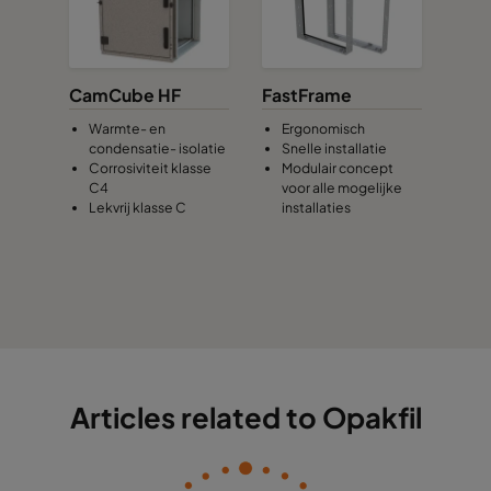
CamCube HF
FastFrame
Warmte- en
Ergonomisch
condensatie- isolatie
Snelle installatie
Corrosiviteit klasse
Modulair concept
C4
voor alle mogelijke
Lekvrij klasse C
installaties
Articles related to Opakfil