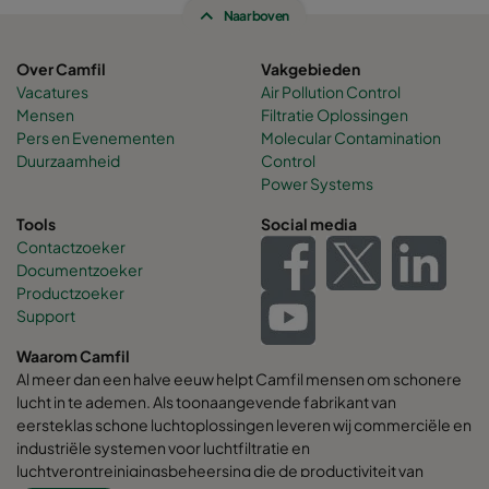
Naar boven
Over Camfil
Vakgebieden
Vacatures
Air Pollution Control
Mensen
Filtratie Oplossingen
Pers en Evenementen
Molecular Contamination
Duurzaamheid
Control
Power Systems
Tools
Social media
Contactzoeker
Documentzoeker
Productzoeker
Support
Waarom Camfil
Al meer dan een halve eeuw helpt Camfil mensen om schonere
lucht in te ademen. Als toonaangevende fabrikant van
eersteklas schone luchtoplossingen leveren wij commerciële en
industriële systemen voor luchtfiltratie en
luchtverontreinigingsbeheersing die de productiviteit van