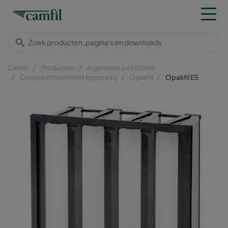
Camfil
Producten
Algemene luchtfilters
Compactfilters (met kopplaat)
Opakfil
Opakfil ES