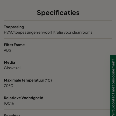
Opakfil ES 2550
ePM2,5 50%
592
Specificaties
Opakfil ES 2550
ePM2,5 50%
592
Toepassing
HVAC toepassingen en voorfiltratie voor cleanrooms
Filter Frame
ABS
Wilt u contact met ons opnemen?
Media
Glasvezel
Maximale temperatuur (°C)
70ºC
Relatieve Vochtigheid
100%
Scheider