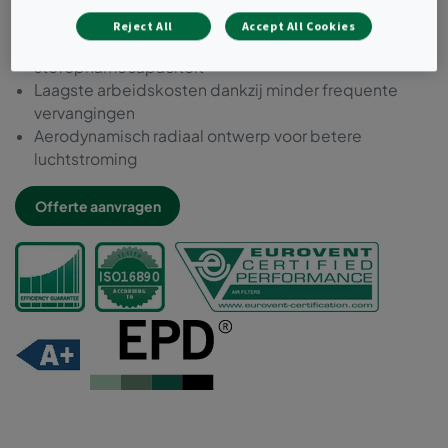
Lichte en robuuste filterconstructie
Reject All
Accept All Cookies
Zeer laag energieverbruik en hoge
stofopnamecapaciteit
Laagste arbeidskosten dankzij minder frequente
vervangingen
Aerodynamisch radiaal ontwerp voor betere
luchtstroming
Offerte aanvragen