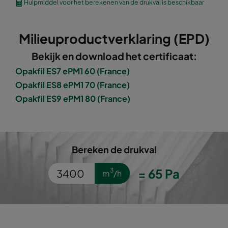
Hulpmiddel voor het berekenen van de drukval is beschikbaar
Opakfil ES 0160
ePM1 60%
F7
592
Milieuproductverklaring (EPD)
Opakfil ES 0170
ePM1 70%
F8
592
Bekijk en download het certificaat:
Opakfil ES7 ePM1 60 (France)
Opakfil ES 0170
ePM1 70%
F8
592
Opakfil ES8 ePM1 70 (France)
Opakfil ES9 ePM1 80 (France)
Opakfil ES 0170
ePM1 70%
F8
592
Opakfil ES 0180
ePM1 80%
F9
592
Bereken de drukval
Opakfil ES 0180
ePM1 80%
F9
592
=
65
Pa
3
m
/h
Opakfil ES 0180
ePM1 80%
F9
592
Opakfil ES 2550
ePM2,5 50%
592