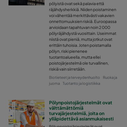
pölyistä ovat sekä palavia että
räjähdysherkkiä. Niiden poistaminen
voi vähentää merkittävästi vakavien
onnettomuuksien riskiä. Euroopassa
arvioidaan tapahtuvan noin 2 000
pölyräjähdystä vuosittain. Useimmat
niistä ovat pieniä, mutta jotkut ovat
erittäin tuhoisia. Joten poistamalla
pölyn, riski pienenee
tuotantoalueella, mutta ellei
poistojärjestelmä ole turvallinen,
riskiä vain siirretään.
Biotieteet ja terveydenhuolto
Ruoka ja
juoma
Tuotanto ja logistiikka
Pölynpoistojärjestelmät ovat
välttämättömiä
turvajärjestelmiä, joita on
ylläpidettävä asianmukaisesti
Pölynpoistojärjestelmät ovat