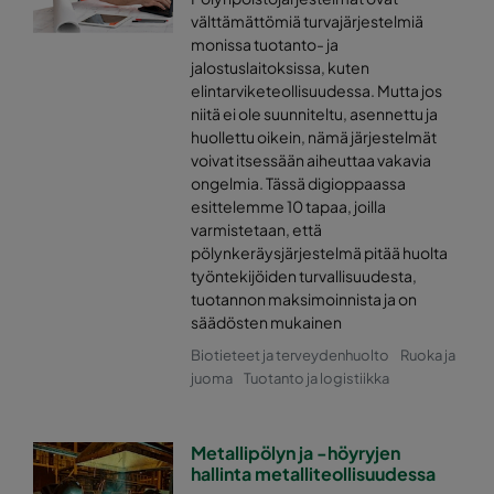
välttämättömiä turvajärjestelmiä
monissa tuotanto- ja
jalostuslaitoksissa, kuten
elintarviketeollisuudessa. Mutta jos
niitä ei ole suunniteltu, asennettu ja
huollettu oikein, nämä järjestelmät
voivat itsessään aiheuttaa vakavia
ongelmia. Tässä digioppaassa
esittelemme 10 tapaa, joilla
varmistetaan, että
pölynkeräysjärjestelmä pitää huolta
työntekijöiden turvallisuudesta,
tuotannon maksimoinnista ja on
säädösten mukainen
Biotieteet ja terveydenhuolto
Ruoka ja
juoma
Tuotanto ja logistiikka
Metallipölyn ja -höyryjen
hallinta metalliteollisuudessa