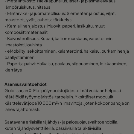
- Metallintyöstö: Hiekkapuhallus, laser- ja plasmaleikkaus,
lämpöruiskutus, hitsaus
- Elintarvike- ja juomateollisuus: Siementen jalostus, viljat,
mausteet, jyvät, jauhot ja tärkkelys
- Kemiallinen jalostus: Muovit, paperi, lasikuitu, muut
komposiittimateriaalit
- Kaivosteollisuus: Kupari, kallion murskaus, varastoinnin
ilmastointi, louhinta
- eMobility: sekoittaminen, kalanterointi, halkaisu, purkaminen ja
päällystäminen
- Paperi ja pahvi: Halkaisu, paalaus, silppuaminen, leikkaaminen,
kierrätys
Asennusvaihtoehdot
Gold-sarjan X-Flo-pölynpoistojärjestelmät voidaan helposti
räätälöidä työympäristösi tarpeisiin. Yksittäiset moduulit
käsittelevät jopa 10 000 m³/h ilmavirtoja, joten kokoonpanoja on
lähes rajattomasti.
Saatavana erilaisilla räjähdys- ja palosuojausvaihtoehdoilla,
kuten räjähdysventtiileillä, passiivisilla tai aktiivisilla