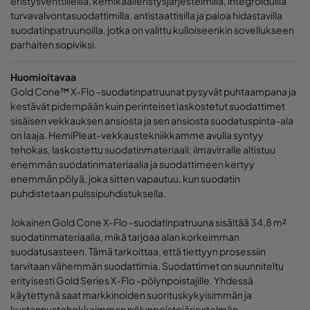
eristysventtiileillä, kemikaalieristysjärjestelmillä, integroiduilla
turvavalvontasuodattimilla, antistaattisilla ja paloa hidastavilla
suodatinpatruunoilla, jotka on valittu kulloiseenkin sovellukseen
parhaiten sopiviksi.
Huomioitavaa
Gold Cone™ X-Flo -suodatinpatruunat pysyvät puhtaampana ja
kestävät pidempään kuin perinteiset laskostetut suodattimet
sisäisen vekkauksen ansiosta ja sen ansiosta suodatuspinta-ala
on laaja. HemiPleat-vekkaustekniikkamme avulla syntyy
tehokas, laskostettu suodatinmateriaali; ilmavirralle altistuu
enemmän suodatinmateriaalia ja suodattimeen kertyy
enemmän pölyä, joka sitten vapautuu, kun suodatin
puhdistetaan pulssipuhdistuksella.
Jokainen Gold Cone X-Flo -suodatinpatruuna sisältää 34,8 m²
suodatinmateriaalia, mikä tarjoaa alan korkeimman
suodatusasteen. Tämä tarkoittaa, että tiettyyn prosessiin
tarvitaan vähemmän suodattimia. Suodattimet on suunniteltu
erityisesti Gold Series X-Flo -pölynpoistajille. Yhdessä
käytettynä saat markkinoiden suorituskykyisimmän ja
kustannustehokkaimman pölynpoistojärjestelmän.