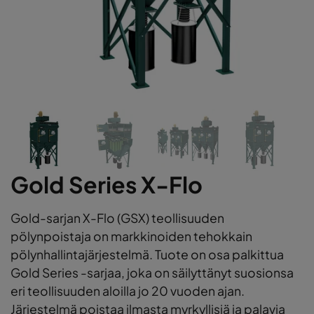
Gold Series X-Flo
Gold-sarjan X-Flo (GSX) teollisuuden
pölynpoistaja on markkinoiden tehokkain
pölynhallintajärjestelmä. Tuote on osa palkittua
Gold Series -sarjaa, joka on säilyttänyt suosionsa
eri teollisuuden aloilla jo 20 vuoden ajan.
Järjestelmä poistaa ilmasta myrkyllisiä ja palavia