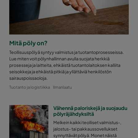
Mitä pöly on?
Teollisuuspölyä syntyy valmistus ja tuotantoprosesseissa.
Lue miten voit pölynhallinnan avulla suojata herkkiä
prosesseja ja laitteita, ehkäistä tuotantolaitoksen kalliita
seisokkeja ja ehkäistä pitkiä ja yllättäviä henkilöstön
sairauspoissaoloja.
Tuotanto ja logistiikka
Ilmanlaatu
Vähennä paloriskejä ja suojaudu
pölyräjähdyksiltä
Melkein kaikki teolliset valmistus-,
jalostus- tai pakkaussovellukset
synnyttävät pölyä. Monet näistä