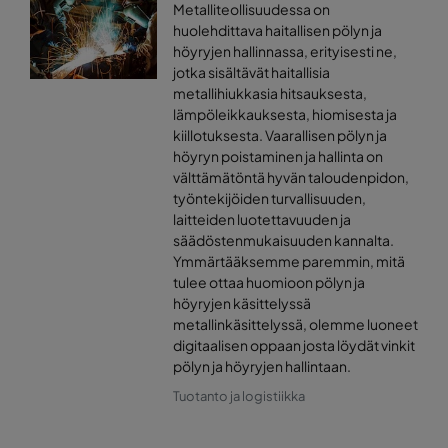
Metalliteollisuudessa on
huolehdittava haitallisen pölyn ja
höyryjen hallinnassa, erityisesti ne,
jotka sisältävät haitallisia
metallihiukkasia hitsauksesta,
lämpöleikkauksesta, hiomisesta ja
kiillotuksesta. Vaarallisen pölyn ja
höyryn poistaminen ja hallinta on
välttämätöntä hyvän taloudenpidon,
työntekijöiden turvallisuuden,
laitteiden luotettavuuden ja
säädöstenmukaisuuden kannalta.
Ymmärtääksemme paremmin, mitä
tulee ottaa huomioon pölyn ja
höyryjen käsittelyssä
metallinkäsittelyssä, olemme luoneet
digitaalisen oppaan josta löydät vinkit
pölyn ja höyryjen hallintaan.
Tuotanto ja logistiikka