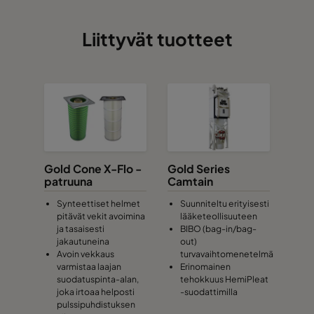
Liittyvät tuotteet
Gold Cone X-Flo -
Gold Series
patruuna
Camtain
Synteettiset helmet
Suunniteltu erityisesti
pitävät vekit avoimina
lääketeollisuuteen
ja tasaisesti
BIBO (bag-in/bag-
jakautuneina
out)
Avoin vekkaus
turvavaihtomenetelmä
varmistaa laajan
Erinomainen
suodatuspinta-alan,
tehokkuus HemiPleat
joka irtoaa helposti
-suodattimilla
pulssipuhdistuksen