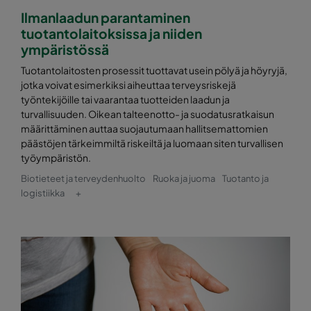
Ilmanlaadun parantaminen
tuotantolaitoksissa ja niiden
ympäristössä
Tuotantolaitosten prosessit tuottavat usein pölyä ja höyryjä,
jotka voivat esimerkiksi aiheuttaa terveysriskejä
työntekijöille tai vaarantaa tuotteiden laadun ja
turvallisuuden. Oikean talteenotto- ja suodatusratkaisun
määrittäminen auttaa suojautumaan hallitsemattomien
päästöjen tärkeimmiltä riskeiltä ja luomaan siten turvallisen
työympäristön.
Biotieteet ja terveydenhuolto
Ruoka ja juoma
Tuotanto ja
logistiikka
+