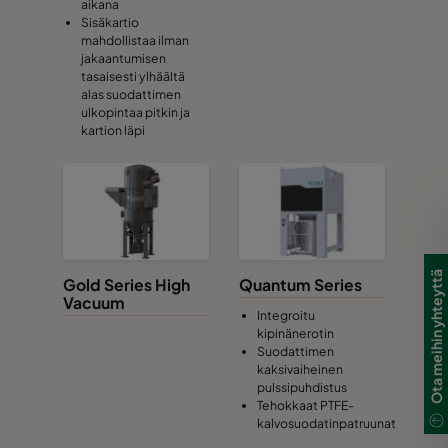
aikana
Sisäkartio
mahdollistaa ilman
jakaantumisen
tasaisesti ylhäältä
alas suodattimen
ulkopintaa pitkin ja
kartion läpi
Ota meihin yhteyttä
Gold Series High
Quantum Series
Vacuum
Integroitu
kipinänerotin
Suodattimen
kaksivaiheinen
pulssipuhdistus
Tehokkaat PTFE-
kalvosuodatinpatruunat