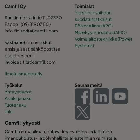
Camfil Oy
Toimialat
Yleisilmanvaihdon
Ruukinmestarintie 11, 02330
suodatusratkaisut
Espoo (09) 819 0380 /
Pölynhallinta (APC)
info.finland(at)camfil.com
Molekyylisuodatus (AMC)
Voimalaitostekniikka (Power
Vastaanotamme laskut
Systems)
ensisijaisesti sähköpostitse
osoitteeseen:
invoices.fi(at)camfil.com
Ilmoitusmenettely
Työkalut
Seuraa meitä
Yhteystiedot
Asiakirjahaku
Tuotehaku
Tuki
Camfil lyhyesti
Camfil on maailman johtava ilmanvaihtosuodattimien,
ilmanpuhdistus- ja pölynhallintajärjestelmien valmistaja.