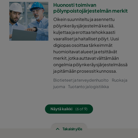
Huonosti toimivan
pölynpoistojärjestelmän merkit
Oikein suunniteltu ja asennettu
pölynkeräysjärjestelmä kerää,
kuljettaa ja erottaa tehokkaasti
vaaralliset ja haitalliset pölyt. Uusi
digiopas osoittaa tärkeimmät
huomioitavat alueet ja etsittävät
merkit, jotka auttavat välttämään
ongelmia pölynkeräysjärjestelmässä
ja pitämään prosessit kunnossa.
Biotieteet ja terveydenhuolto
Ruoka ja
juoma
Tuotanto ja logistiikka
Näytä kaikki
(6 of 9)
Takaisin ylös