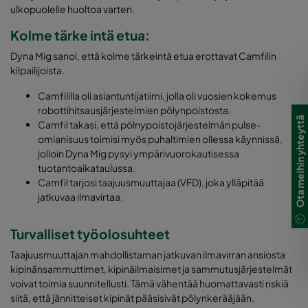
ulkopuolelle huoltoa varten.
Kolme tärke intä etua:
Dyna Mig sanoi, että kolme tärkeintä etua erottavat Camfilin
kilpailijoista.
Camfililla oli asiantuntijatiimi, jolla oli vuosien kokemus
robottihitsausjärjestelmien pölynpoistosta.
Ota meihin yhteyttä
Camfil takasi, että pölnypoistojärjestelmän pulse-
omianisuus toimisi myös puhaltimien ollessa käynnissä,
jolloin Dyna Mig pysyi ympärivuorokautisessa
tuotantoaikataulussa.
Camfil tarjosi taajuusmuuttajaa (VFD), joka ylläpitää
jatkuvaa ilmavirtaa.
Turvalliset työolosuhteet
Taajuusmuuttajan mahdollistaman jatkuvan ilmavirran ansiosta
kipinänsammuttimet, kipinäilmaisimet ja sammutusjärjestelmät
voivat toimia suunnitellusti. Tämä vähentää huomattavasti riskiä
siitä, että jännitteiset kipinät pääsisivät pölynkerääjään.