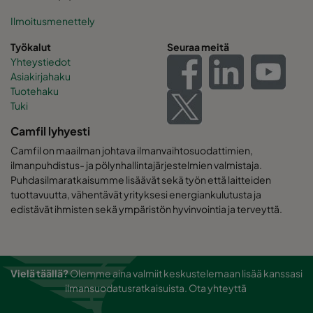
Ilmoitusmenettely
Työkalut
Seuraa meitä
Yhteystiedot
Asiakirjahaku
Tuotehaku
Tuki
Camfil lyhyesti
Camfil on maailman johtava ilmanvaihtosuodattimien,
ilmanpuhdistus- ja pölynhallintajärjestelmien valmistaja.
Puhdasilmaratkaisumme lisäävät sekä työn että laitteiden
tuottavuutta, vähentävät yrityksesi energiankulutusta ja
edistävät ihmisten sekä ympäristön hyvinvointia ja terveyttä.
Vielä täällä?
Olemme aina valmiit keskustelemaan lisää kanssasi
ilmansuodatusratkaisuista.
Ota yhteyttä