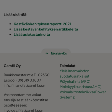
Lisää sisältöä:
Kestävän kehityksen raportti 2021
Lisää kestävän kehityksen artikkeleita
Lisää asiakastarinoita
Takaisin ylös
Camfil Oy
Toimialat
Yleisilmanvaihdon
Ruukinmestarintie 11, 02330
suodatusratkaisut
Espoo (09) 819 0380 /
Pölynhallinta (APC)
info.finland(at)camfil.com
Molekyylisuodatus (AMC)
Voimalaitostekniikka (Power
Vastaanotamme laskut
Systems)
ensisijaisesti sähköpostitse
osoitteeseen:
invoices.fi(at)camfil.com