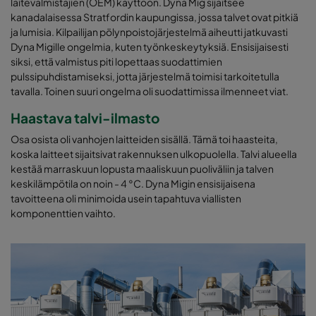
laitevalmistajien (OEM) käyttöön. Dyna Mig sijaitsee
kanadalaisessa Stratfordin kaupungissa, jossa talvet ovat pitkiä
ja lumisia. Kilpailijan pölynpoistojärjestelmä aiheutti jatkuvasti
Dyna Migille ongelmia, kuten työnkeskeytyksiä. Ensisijaisesti
siksi, että valmistus piti lopettaas suodattimien
pulssipuhdistamiseksi, jotta järjestelmä toimisi tarkoitetulla
tavalla. Toinen suuri ongelma oli suodattimissa ilmenneet viat.
Haastava talvi-ilmasto
Osa osista oli vanhojen laitteiden sisällä. Tämä toi haasteita,
koska laitteet sijaitsivat rakennuksen ulkopuolella. Talvi alueella
kestää marraskuun lopusta maaliskuun puoliväliin ja talven
keskilämpötila on noin - 4 °C. Dyna Migin ensisijaisena
tavoitteena oli minimoida usein tapahtuva viallisten
komponenttien vaihto.