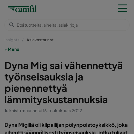
Insights
Asiakastarinat
Menu
Dyna Mig sai vähennettyä
työnseisauksia ja
pienennettyä
lämmityskustannuksia
Julkaistu maanantai 16. toukokuuta 2022
Dyna Migillä oli kilpailijan pölynpoistoyksikkö, joka
aiheutti säännöllisesti työnseisauksia, jotka tulivat