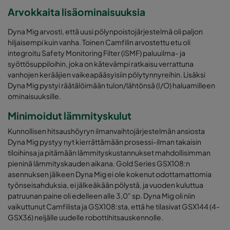
Arvokkaita lisäominaisuuksia
Dyna Mig arvosti, että uusi pölynpoistojärjestelmä oli paljon
hiljaisempi kuin vanha. Toinen Camfilin arvostettu etu oli
integroitu Safety Monitoring Filter (iSMF) paluuilma- ja
syöttösuppiloihin, joka on kätevämpi ratkaisu verrattuna
vanhojen kerääjien vaikeapääsyisiin pölytynnyreihin. Lisäksi
Dyna Mig pystyi räätälöimään tulon/lähtönsä (I/O) haluamilleen
ominaisuuksille.
Minimoidut lämmityskulut
Kunnollisen hitsaushöyryn ilmanvaihtojärjestelmän ansiosta
Dyna Mig pystyy nyt kierrättämään prosessi-ilman takaisin
tiloihinsa ja pitämään lämmityskustannukset mahdollisimman
pieninä lämmityskauden aikana. Gold Series GSX108:n
asennuksen jälkeen Dyna Mig ei ole kokenut odottamattomia
työnseisahduksia, ei jälkeäkään pölystä, ja vuoden kuluttua
patruunan paine oli edelleen alle 3,0" sp. Dyna Mig oli niin
vaikuttunut Camfilista ja GSX108:sta, että he tilasivat GSX144 (4-
GSX36) neljälle uudelle robottihitsauskennolle.