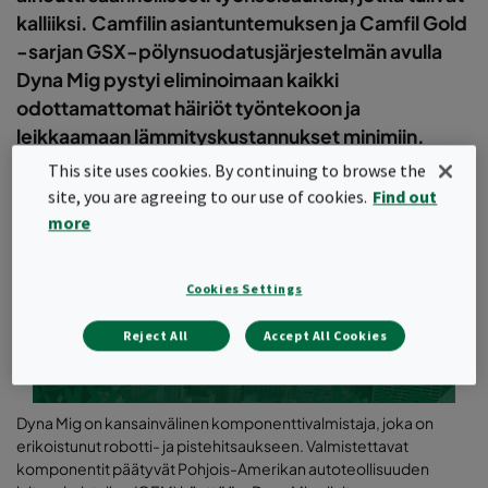
kalliiksi. Camfilin asiantuntemuksen ja Camfil Gold
-sarjan GSX-pölynsuodatusjärjestelmän avulla
Dyna Mig pystyi eliminoimaan kaikki
odottamattomat häiriöt työntekoon ja
leikkaamaan lämmityskustannukset minimiin.
Samalla myös työskentelystä tuli turvallisempaa.
This site uses cookies. By continuing to browse the
site, you are agreeing to our use of cookies.
Find out
more
Kestävän kehityksen raportti 2021
Cookies Settings
Lue täältä
Reject All
Accept All Cookies
Dyna Mig on kansainvälinen komponenttivalmistaja, joka on
erikoistunut robotti- ja pistehitsaukseen. Valmistettavat
komponentit päätyvät Pohjois-Amerikan autoteollisuuden