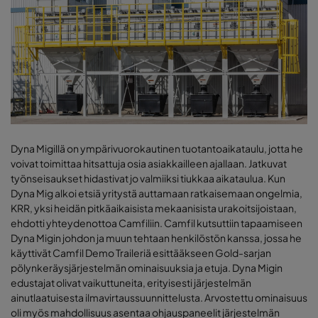
Dyna Migillä on ympärivuorokautinen tuotantoaikataulu, jotta he
voivat toimittaa hitsattuja osia asiakkailleen ajallaan. Jatkuvat
työnseisaukset hidastivat jo valmiiksi tiukkaa aikataulua. Kun
Dyna Mig alkoi etsiä yritystä auttamaan ratkaisemaan ongelmia,
KRR, yksi heidän pitkäaikaisista mekaanisista urakoitsijoistaan,
ehdotti yhteydenottoa Camfiliin. Camfil kutsuttiin tapaamiseen
Dyna Migin johdon ja muun tehtaan henkilöstön kanssa, jossa he
käyttivät Camfil Demo Traileriä esittääkseen Gold-sarjan
pölynkeräysjärjestelmän ominaisuuksia ja etuja. Dyna Migin
edustajat olivat vaikuttuneita, erityisesti järjestelmän
ainutlaatuisesta ilmavirtaussuunnittelusta. Arvostettu ominaisuus
oli myös mahdollisuus asentaa ohjauspaneelit järjestelmän