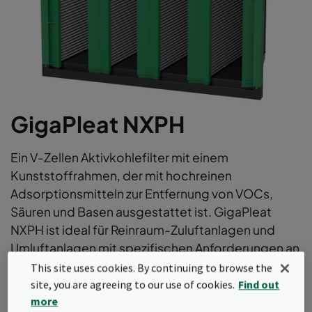
GigaPleat NXPH
Ein V-Zellen Aktivkohlefilter mit einem
Kunststoffrahmen, der mit hochreinen
Adsorptionsmitteln zur Entfernung von VOCs,
Säuren und Basen ausgestattet ist. GigaPleat
NXPH ist ideal für Reinraum-Zuluftanlagen und
Umluftanlagen mit spezifischen Anforderungen an
einzelne Schadstoffarten.
This site uses cookies. By continuing to browse the
site, you are agreeing to our use of cookies.
Find out
Geringer Druckabfall
more
Geringes Gewicht