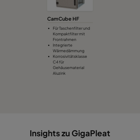
CamCube HF
Für Taschenfilter und
Kompaktfilter mit
Frontrahmen
Integrierte
Wärmedämmung
Korrosivitätsklasse
C4 für
Gehäusematerial
Aluzink
Insights zu GigaPleat