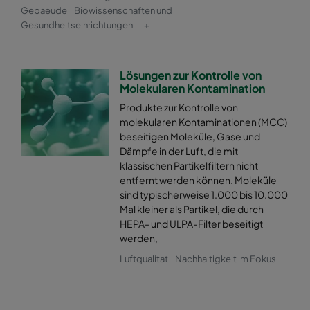
Gebaeude
Biowissenschaften und
Gesundheitseinrichtungen
+
Lösungen zur Kontrolle von
Molekularen Kontamination
Produkte zur Kontrolle von
molekularen Kontaminationen (MCC)
beseitigen Moleküle, Gase und
Dämpfe in der Luft, die mit
klassischen Partikelfiltern nicht
entfernt werden können. Moleküle
sind typischerweise 1.000 bis 10.000
Mal kleiner als Partikel, die durch
HEPA- und ULPA-Filter beseitigt
werden,
Luftqualitat
Nachhaltigkeit im Fokus