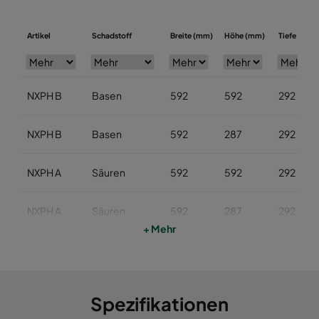
Artikel
Schadstoff
Breite (mm)
Höhe (mm)
Tiefe (mm)
NXPH B
Basen
592
592
292
NXPH B
Basen
592
287
292
NXPH A
Säuren
592
592
292
NXPH A
Säuren
592
287
292
+ Mehr
NXPH V
Organisch
592
592
292
NXPH V
Organisch
592
287
292
Spezifikationen