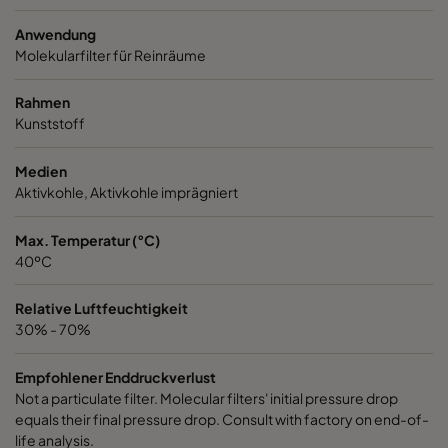
Anwendung
Molekularfilter für Reinräume
Rahmen
Kunststoff
Medien
Aktivkohle, Aktivkohle imprägniert
Max. Temperatur (°C)
40ºC
Relative Luftfeuchtigkeit
30% - 70%
Empfohlener Enddruckverlust
Not a particulate filter. Molecular filters' initial pressure drop
equals their final pressure drop. Consult with factory on end-of-
life analysis.