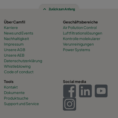
Zurück zum Anfang
Über Camfil
Geschäftsbereiche
Karriere
Air Pollution Control
News und Events
Luftfiltrationslösungen
Nachhaltigkeit
Kontrolle molekularer
Impressum
Verunreinigungen
Unsere AGB
Power Systems
Unsere AEB
Datenschutzerklärung
Whistleblowing
Code of conduct
Tools
Social media
Kontakt
Dokumente
Produktsuche
Support und Service