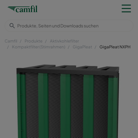
Camfil
Produkte
Aktivkohlefilter
Kompaktfilter (Stirnrahmen)
GigaPleat
GigaPleat NXPH