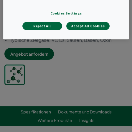
Veraschbar
Geringe ausgasende Komponenten
Cookies Settings
Hohe Medienreinheit
Prognostizierte Abscheideleistung und Lebensdauer
Reject All
Accept All Cookies
durch Camfil-eigene Software
Typische Zielgase: VOCs, Säuren, Basen, Ozon
Angebot anfordern
Spezifikationen
Dokumente und Downloads
Weitere Produkte
Insights