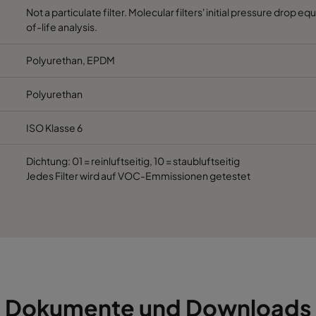
Not a particulate filter. Molecular filters' initial pressure drop e
of-life analysis.
Polyurethan, EPDM
Polyurethan
ISO Klasse 6
Dichtung: 01 = reinluftseitig, 10 = staubluftseitig
Jedes Filter wird auf VOC-Emmissionen getestet
Dokumente und Downloads