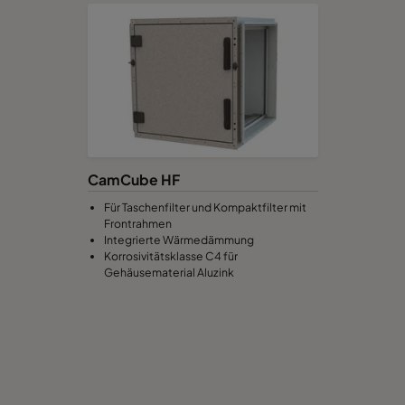
CamCube HF
Für Taschenfilter und Kompaktfilter mit
Frontrahmen
Integrierte Wärmedämmung
Korrosivitätsklasse C4 für
Gehäusematerial Aluzink