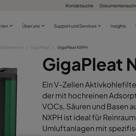
Kontaktsuche
Dokumentensuch
trien
Über uns
Support und Services
Insights
(Stirnrahmen)
GigaPleat
GigaPleat NXPH
GigaPleat 
Ein V-Zellen Aktivkohlefil
der mit hochreinen Adsorpt
VOCs, Säuren und Basen au
NXPH ist ideal für Reinrau
Umluftanlagen mit spezifi