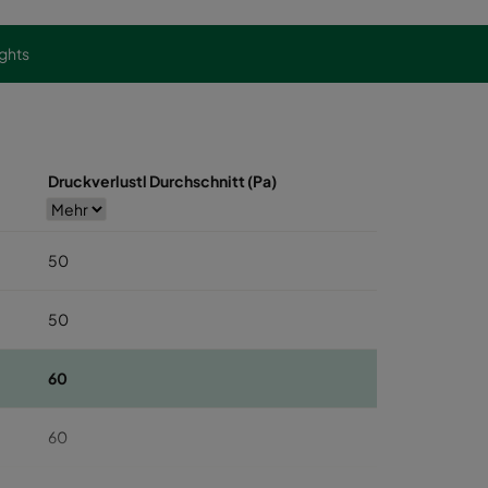
ights
Druckverlustl Durchschnitt (Pa)
50
50
60
60