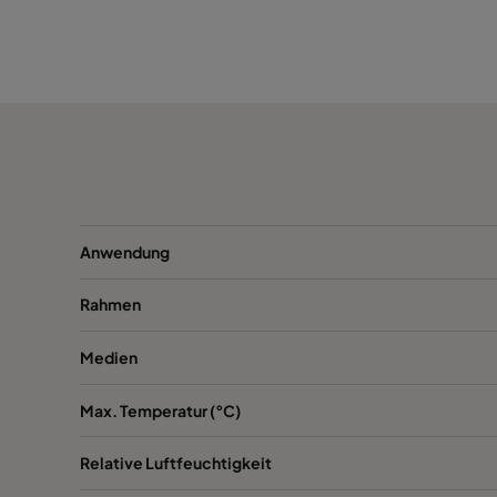
NXPH V
Organisch
592
NXPH V
Organisch
592
Anwendung
Rahmen
Medien
Max. Temperatur (°C)
Relative Luftfeuchtigkeit