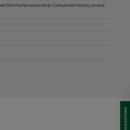
quals their final pressure drop. Consult with factory on end-
Wie Sie uns erreichen