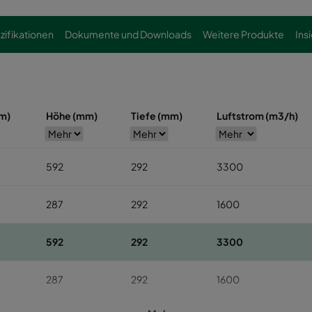
zifikationen
Dokumente und Downloads
Weitere Produkte
Ins
mm)
Höhe (mm)
Tiefe (mm)
Luftstrom (m3/h)
592
292
3300
287
292
1600
592
292
3300
287
292
1600