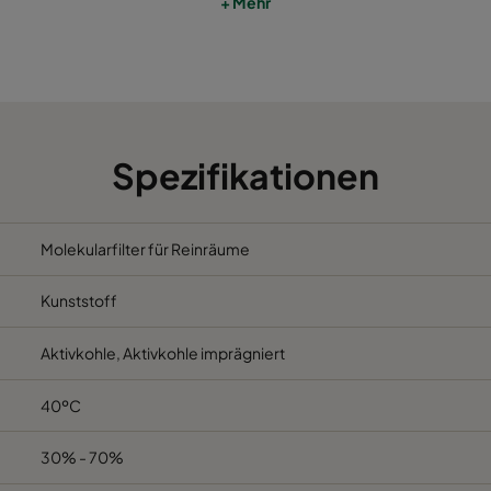
+ Mehr
592
292
2600
287
292
1100
Spezifikationen
Molekularfilter für Reinräume
Kunststoff
Aktivkohle, Aktivkohle imprägniert
40ºC
30% - 70%