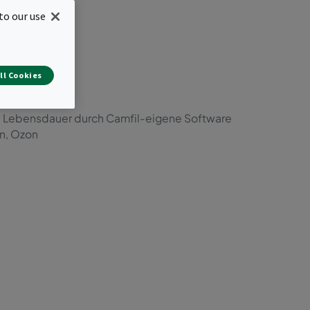
to our use
ll Cookies
d Lebensdauer durch Camfil-eigene Software
en, Ozon