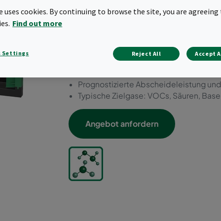
einzelne Schadstoffarten.
te uses cookies. By continuing to browse the site, you are agreeing 
ies.
Find out more
Geringer Druckabfall
Geringes Gewicht
Veraschbar
 Settings
Reject All
Accept A
Geringe ausgasende Komponenten
Hohe Medienreinheit
Prognostizierte Abscheideleistung un
Typische Zielgase: VOCs, Säuren, Bas
Angebot anfordern