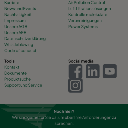
Karriere
Air Pollution Control
News und Events
Luftfiltrationslösungen
Nachhaltigkeit
Kontrolle molekularer
Impressum
Verunreinigungen
Unsere AGB
Power Systems
Unsere AEB
Datenschutzerklärung
Whistleblowing
Code of conduct
Tools
Social media
Kontakt
Dokumente
Produktsuche
Support und Service
Noch hier?
Wir sind gerne für Sie da, um über Ihre Anforderungen zu
sprechen.