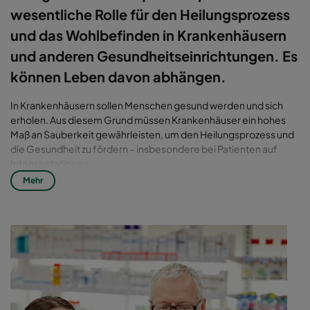
wesentliche Rolle für den Heilungsprozess
und das Wohlbefinden in Krankenhäusern
und anderen Gesundheitseinrichtungen. Es
können Leben davon abhängen.
In Krankenhäusern sollen Menschen gesund werden und sich
erholen. Aus diesem Grund müssen Krankenhäuser ein hohes
Maß an Sauberkeit gewährleisten, um den Heilungsprozess und
die Gesundheit zu fördern – insbesondere bei Patienten auf
Intensivstationen.
Mehr
Hoher Bedarf an Filterlösungen
Studien haben jedoch gezeigt, dass die Luftqualität in
Krankenhäusern schlecht ist. Sie haben auch gezeigt, dass
saubere Raumluft den Patienten hilft, sich besser zu erholen und
physiologischen Stress zu reduzieren. Die
Krankenhausverwaltung sollte daher eine Strategie zur
Luftfilterung einführen, um dieses Problem zu lösen.