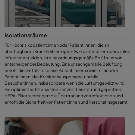
Isolationsräume
Für Hochrisikopatient:innen oder Patient:innen, die an
übertragbaren Krankheitserregern (wie bakteriellen oder viralen
Infektionen) leiden, ist eine ordnungsgemäße Belüftung von
entscheidender Bedeutung. Eine unsachgemäße Belüftung
erhöht die Gefahr für diese Patient:innen sowie für andere
Patient:innen, das Krankenhauspersonal und die
Besucher:innen, insbesondere wenn die Luft umgewälzt wird.
Ein optimiertes Filtersystem mit zertifizierten und geprüften
HEPA-Filtern verringert die Übertragung von Infektionen und
erhöht die Sicherheit von Patient:innen und Personal insgesamt.