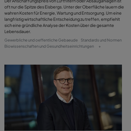
Der Anschaffungspreis von Luftfiltern oder Absauganlagen ist
oft nur die Spitze des Eisbergs. Unter der Oberfläche lauern die
wahren Kosten für Energie, Wartung und Entsorgung. Um eine
langfristig wirtschaftliche Entscheidung zu treffen, empfiehlt
sich eine gründliche Analyse der Kosten über die gesamte
Lebensdauer.
Gewerbliche und oeffentliche Gebaeude
Standards und Normen
Biowissenschaften und Gesundheitseinrichtungen
+