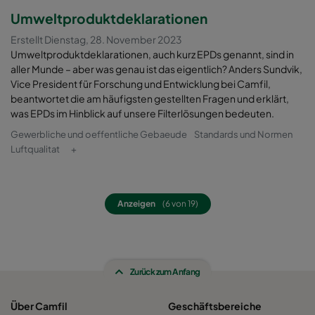
Umweltproduktdeklarationen
Erstellt Dienstag, 28. November 2023
Umweltproduktdeklarationen, auch kurz EPDs genannt, sind in
aller Munde – aber was genau ist das eigentlich? Anders Sundvik,
Vice President für Forschung und Entwicklung bei Camfil,
beantwortet die am häufigsten gestellten Fragen und erklärt,
was EPDs im Hinblick auf unsere Filterlösungen bedeuten.
Gewerbliche und oeffentliche Gebaeude
Standards und Normen
Luftqualitat
+
Anzeigen
(6 von 19)
Zurück zum Anfang
Über Camfil
Geschäftsbereiche