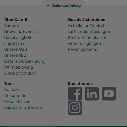
Zurück zum Anfang
Über Camfil
Geschäftsbereiche
Karriere
Air Pollution Control
News und Events
Luftfiltrationslösungen
Nachhaltigkeit
Kontrolle molekularer
Impressum
Verunreinigungen
Unsere AGB
Power Systems
Unsere AEB
Datenschutzerklärung
Whistleblowing
Code of conduct
Tools
Social media
Kontakt
Dokumente
Produktsuche
Support und Service