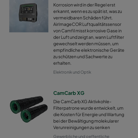
Korrosion wird in der Regel erst
erkannt, wenn es zu spät ist, was zu
vermeidbaren Schäden führt.
AirImageCOR Luftqualitätssensor
von Camfil misst korrosive Gase in
der Luft und zeigt an, wann Luftfilter
gewechselt werden müssen, um
empfindliche elektronische Geräte
zu schützen und Sachwerte zu
erhalten.
Elektronik und Optik
CamCarb XG
Die CamCarb XG Aktivkohle-
Filterpatrone wurde entwickelt, um
die Kosten für Energie und Wartung
bei der Bewältigung molekularer
Verunreinigungen zu senken
Gewerbliche und oeffentliche