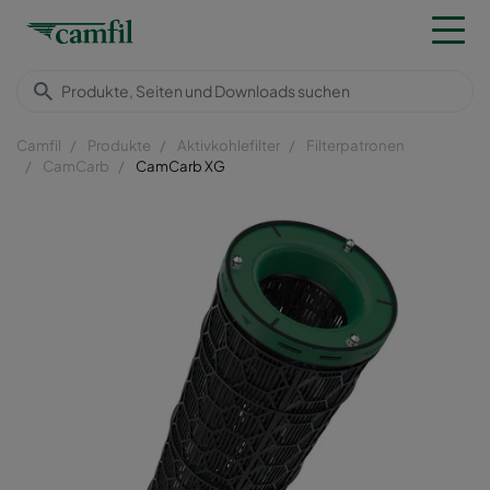
Camfil
Produkte
Aktivkohlefilter
Filterpatronen
CamCarb
CamCarb XG