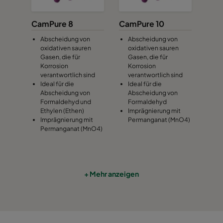
CamPure 8
CamPure 10
Abscheidung von
Abscheidung von
oxidativen sauren
oxidativen sauren
Gasen, die für
Gasen, die für
Korrosion
Korrosion
verantwortlich sind
verantwortlich sind
Ideal für die
Ideal für die
Abscheidung von
Abscheidung von
Formaldehyd und
Formaldehyd
Ethylen (Ethen)
Imprägnierung mit
Imprägnierung mit
Permanganat (MnO4)
Permanganat (MnO4)
+ Mehr anzeigen