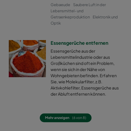
Gebaeude
Saubere Luft in der
Lebensmittel- und
Getraenkeproduktion
Elektronik und
Optik
Essensgerüche entfernen
Essensgerüche aus der
Lebensmittelindustrie oder aus
Großküchen sind oft ein Problem,
wenn sie sich in der Nähe von
Wohngebieten befinden. Erfahren
Sie, wie Molekularfilter, z.B.
Aktivkohlefilter, Essensgerüche aus
der Abluft entfernen können.
Mehr anzeigen
(6 von 8)