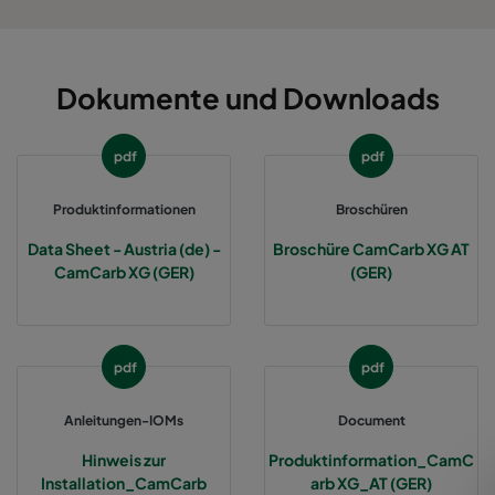
Dokumente und Downloads
pdf
pdf
Produktinformationen
Broschüren
Data Sheet - Austria (de) -
Broschüre CamCarb XG AT
CamCarb XG (GER)
(GER)
pdf
pdf
Anleitungen-IOMs
Document
Hinweis zur
Produktinformation_CamC
Installation_CamCarb
arb XG_AT (GER)