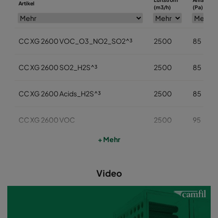
Artikel
(m3/h)
(Pa)
CC XG 2600 VOC_O3_NO2_SO2^³
2500
85
CC XG 2600 SO2_H2S^³
2500
85
CC XG 2600 Acids_H2S^³
2500
85
CC XG 2600 VOC
2500
95
+ Mehr
CC XG 2600 H2S_Mercaptans
2500
95
Video
CC XG 2600 Acids
2500
95
CC XG 2600 VOC_O3_Acid_H2S^³
2500
95