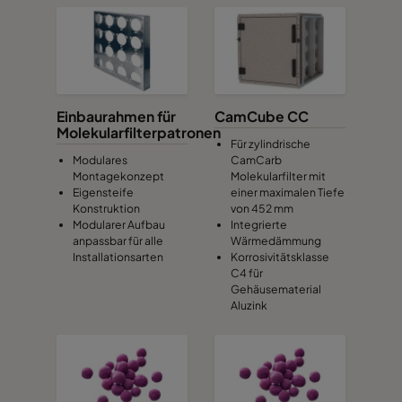
Einbaurahmen für
CamCube CC
Molekularfilterpatronen
Für zylindrische
Modulares
CamCarb
Montagekonzept
Molekularfilter mit
Eigensteife
einer maximalen Tiefe
Konstruktion
von 452 mm
Modularer Aufbau
Integrierte
anpassbar für alle
Wärmedämmung
Installationsarten
Korrosivitätsklasse
C4 für
Gehäusematerial
Aluzink