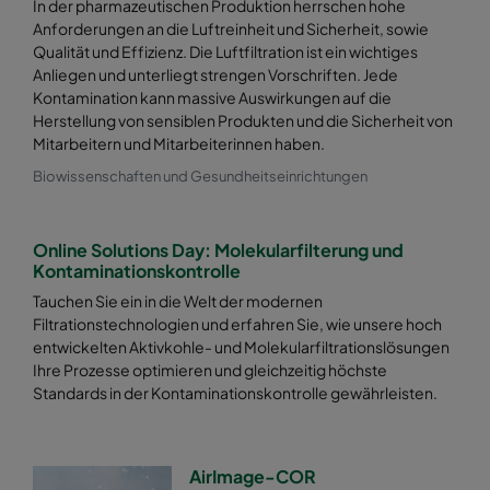
In der pharmazeutischen Produktion herrschen hohe
Anforderungen an die Luftreinheit und Sicherheit, sowie
Qualität und Effizienz. Die Luftfiltration ist ein wichtiges
Anliegen und unterliegt strengen Vorschriften. Jede
Kontamination kann massive Auswirkungen auf die
Herstellung von sensiblen Produkten und die Sicherheit von
Mitarbeitern und Mitarbeiterinnen haben.
Biowissenschaften und Gesundheitseinrichtungen
Online Solutions Day: Molekularfilterung und
Kontaminationskontrolle
Tauchen Sie ein in die Welt der modernen
Filtrationstechnologien und erfahren Sie, wie unsere hoch
entwickelten Aktivkohle- und Molekularfiltrationslösungen
Ihre Prozesse optimieren und gleichzeitig höchste
Standards in der Kontaminationskontrolle gewährleisten.
AirImage-COR