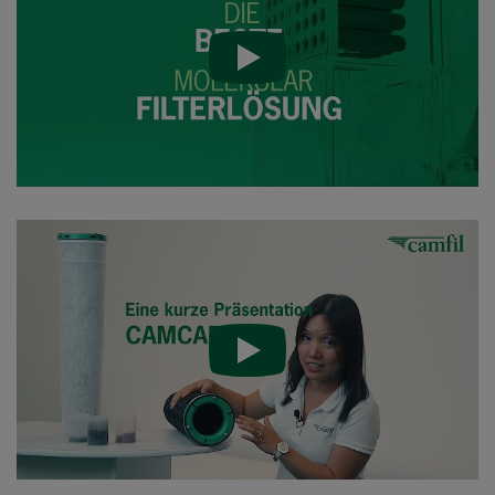
CC XG 2600 Bases
2500
95
CCXG2600 ALDEHYDES^³
2500
85
CCXG2600 FORMALDEHYDE^³
2500
85
CCXG2600 Acids_SO2_H2S
2500
85
CCXG2600 ETHYLENE^³
2500
85
CCXG2600 VOC_O3_H2S_SO2^³
2500
95
CCXG2600 O3^³
2500
85
CCXG2600 Terpenes^³
2500
85
CCXG2600 Decontaminate^³
2500
85