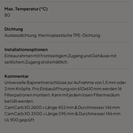
Max. Temperatur (°C)
CCXG3500 ALDEHYDES^³
3400
120
80
CCXG3500 FORMALDEHYDE^³
3400
120
Dichtung
Auslassdichtung, thermoplastische TPE-Dichtung
CCXG3500 Acids_SO2_H2S
3400
120
Installationsoptionen
Einbaurahmen mit frontseitigem Zugang und Gehäuse mit
CCXG3500 ETHYLENE^³
3400
120
seitlichem Zugang sind erhältlich.
CCXG3500 VOC_O3_H2S_SO2^³
3400
125
Kommentar
Universelle Bajonettverschlüsse zur Aufnahme von 1,5 mm oder
2 mm Knöpfe. Pro Einbauöffnung von 610x610 mm werden 16
CCXG3500 O3^³
3400
125
Filterpatronen montiert. Kann mit jedem losen Filtermedium
befüllt werden.
CCXG3500 Terpenes^³
3400
125
CamCarb XG 2600 = Länge 452 mm & Durchmesser 146 mm
CamCarb XG 3500 = Länge 595 mm & Durchmesser 146 mm
UL 900 geprüft
CCXG3500 Decontaminate^³
3400
125