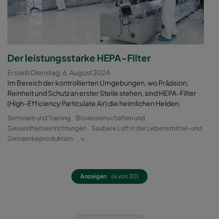
Der leistungsstarke HEPA-Filter
Erstellt Dienstag, 6. August 2024
Im Bereich der kontrollierten Umgebungen, wo Präzision,
Reinheit und Schutz an erster Stelle stehen, sind HEPA-Filter
(High-Efficiency Particulate Air) die heimlichen Helden.
Seminare und Training
Biowissenschaften und
Gesundheitseinrichtungen
Saubere Luft in der Lebensmittel- und
Getraenkeproduktion
+
Anzeigen
(6 von 20)