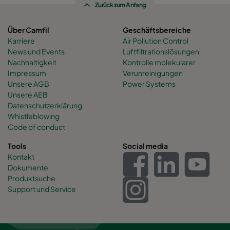
Zurück zum Anfang
Über Camfil
Geschäftsbereiche
Karriere
Air Pollution Control
News und Events
Luftfiltrationslösungen
Nachhaltigkeit
Kontrolle molekularer
Impressum
Verunreinigungen
Unsere AGB
Power Systems
Unsere AEB
Datenschutzerklärung
Whistleblowing
Code of conduct
Tools
Social media
Kontakt
Dokumente
Produktsuche
Support und Service