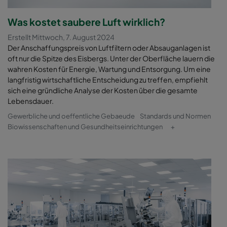
Was kostet saubere Luft wirklich?
Erstellt Mittwoch, 7. August 2024
Der Anschaffungspreis von Luftfiltern oder Absauganlagen ist
oft nur die Spitze des Eisbergs. Unter der Oberfläche lauern die
wahren Kosten für Energie, Wartung und Entsorgung. Um eine
langfristig wirtschaftliche Entscheidung zu treffen, empfiehlt
sich eine gründliche Analyse der Kosten über die gesamte
Lebensdauer.
Gewerbliche und oeffentliche Gebaeude
Standards und Normen
Biowissenschaften und Gesundheitseinrichtungen
+