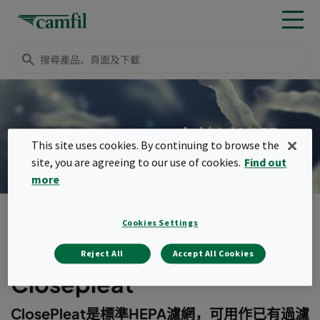
CLOSEPLEAT高效过滤器
This site uses cookies. By continuing to browse the
site, you are agreeing to our use of cookies.
Find out
more
產品
EPA, HEPA & ULPA 濾網
緊湊型濾網（箱式）
Closepleat
Cookies Settings
Menu
Reject All
Accept All Cookies
Closepleat
ClosePleat是標準HEPA濾網，可用作已有過濾