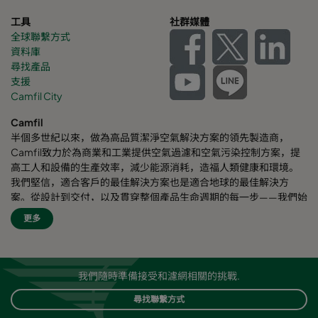
工具
社群媒體
全球聯繫方式
資料庫
尋找產品
支援
Camfil City
Camfil
半個多世紀以來，做為高品質潔淨空氣解決方案的領先製造商，
Camfil致力於為商業和工業提供空氣過濾和空氣污染控制方案，提
高工人和設備的生產效率，減少能源消耗，造福人類健康和環境。
我們堅信，適合客戶的最佳解決方案也是適合地球的最佳解決方
案。從設計到交付，以及貫穿整個產品生命週期的每一步——我們始
終考慮我們的事業對周圍員工乃至對整個世界的影響。我們採用全
更多
新的問題解決方案、創新的設計、精準的工藝控制，高度重視客
戶，致力於提高節能效果，減少能耗，並尋找更好的方式，讓每個
人都能輕鬆呼吸潔淨空氣。Camfil自豪地為客戶提供服務和支援。
我們的客戶來自不同行業和不同區域，遍佈世界各個角落。Camfil
我們隨時準備接受和濾網相關的挑戰.
致力於保護人員健康、工藝流程以及環境安全。
尋找聯繫方式