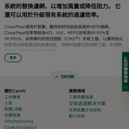
系統的替換濾網，以增加風量或降低阻力。 它
還可以用於升級現有系統的過濾效率。
ClosePleat適用於製藥，醫院和研究設施過濾的HEPA濾網。
ClosePleat效率等級為H13、H14，MPPS效率為99.95％至
99.995％。採用專利的受控間距（CMS™）折紙工藝，以獲得強化
的氣流分佈和最佳的過濾性能。 特殊的點斷式熱熔膠工藝，形成剛
性支撐，確保均勻的濾褶間距。
濾紙與模組的濾網框架採用固體聚氨酯密封膠，多種框架材質可
更多
需要聯繫我們?
選。濾芯與濾網框架通過聚氨酯密封。
嚴格按照EN 1822 進行逐片掃描檢測，標籤序號可查詢相應產品資
訊。
回到頂部
關於Camfil
業務領域
工作機會
工業除塵過濾
人員
空氣過濾解決方案
新聞/活動
化學氣體
汙染控制
永續發展
動力系統
Whistleblowing
Code of conduct