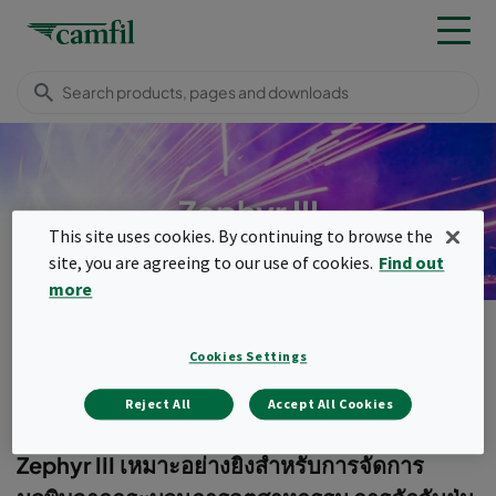
Zephyr III
This site uses cookies. By continuing to browse the
site, you are agreeing to our use of cookies.
Find out
more
ผลิตภัณฑ์
Dust, fume & mist collectors
Zephyr III
Cookies Settings
Menu
Reject All
Accept All Cookies
Zephyr III
Zephyr III เหมาะอย่างยิ่งสำหรับการจัดการ