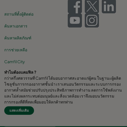
สถานที่ตั้งผู้ติดต่อ
ค้นหาเอกสาร
ค้นหาผลิตภัณฑ์
การช่วยเหลือ
Camfil City
ทำไมต้องแคมฟิล ?
กว่าครึ่งศตวรรษที่ Camfil ได้มอบอากาศสะอาดแก่ผู้คน ในฐานะผู้ผลิต
โซลูชั่นการกรองอากาศชั้นนำ เราเสนอนวัตกรรมและระบบการกรอง
อากาศล้ำสมัยช่วยปรับปรุงประสิทธิภาพการทำงาน ลดการใช้พลังงาน
และไม่ส่งผลกระทบต่อมนุษย์และสิ่งแวดล้อม เราจึงมอบนวัตกรรม
การกรองที่ดีที่สุดเพื่อมอบให้ลูกค้าทุกท่าน
แสดงเพิ่มเติม
Camfil Group สำนักงานใหญ่ตั้งอยู่ใน Stockholm, Sweden มี
โรงงานผลิตกว่า 30 แห่ง ศูนย์ R&D 6 แห่ง สำนักงานขายใน 26 ประเทศ
พนักงานมากกว่า 4,480 คนและกำลังเติบโตขึ้น เรามีความภาคภูมิใจที่