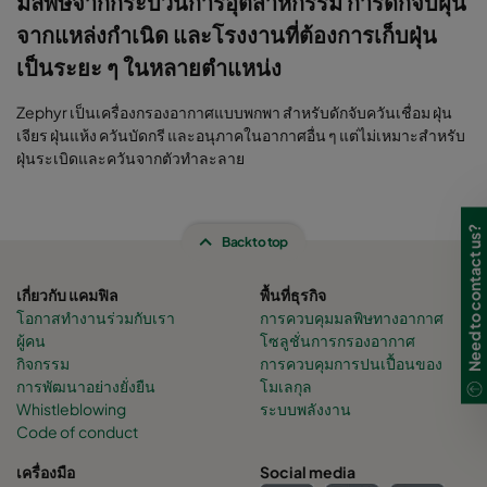
มลพิษจากกระบวนการอุตสาหกรรม การดักจับฝุ่น
จากแหล่งกำเนิด และโรงงานที่ต้องการเก็บฝุ่น
เป็นระยะ ๆ ในหลายตำแหน่ง
Zephyr เป็นเครื่องกรองอากาศแบบพกพา สำหรับดักจับควันเชื่อม ฝุ่น
เจียร ฝุ่นแห้ง ควันบัดกรี และอนุภาคในอากาศอื่น ๆ แต่ไม่เหมาะสำหรับ
ฝุ่นระเบิดและควันจากตัวทำละลาย
Need to contact us?
Back to top
เกี่ยวกับ แคมฟิล
พื้นที่ธุรกิจ
โอกาสทำงานร่วมกับเรา
การควบคุมมลพิษทางอากาศ
ผู้คน
โซลูชั่นการกรองอากาศ
กิจกรรม
การควบคุมการปนเปื้อนของ
การพัฒนาอย่างยั่งยืน
โมเลกุล
Whistleblowing
ระบบพลังงาน
Code of conduct
เครื่องมือ
Social media