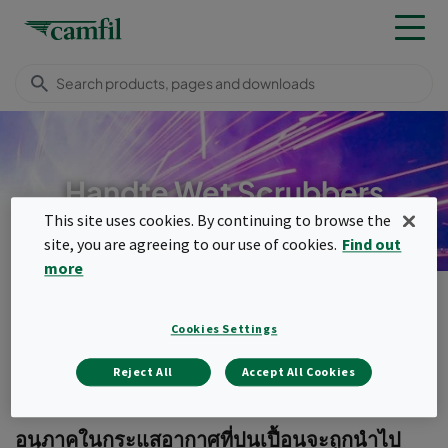
Handte Wet Scrubbers
This site uses cookies. By continuing to browse the
site, you are agreeing to our use of cookies.
Find out
more
ผลิตภัณฑ์
Dust, fume & mist collectors
Handte Wet Scrubbers
Cookies Settings
Menu
Reject All
Accept All Cookies
Handte Wet Scrubbers
อนุภาคในกระแสอากาศที่ปนเปื้อนจะถูกนำไป