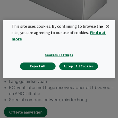
This site uses cookies. By continuing to browse the
site, you are agreeing to our use of cookies.
Find out
more
CamFFU IS - EC
Integrated Solution
Cookies Settings
Reject All
Accept All Cookies
Eenvoudige directe toerenregeling
Laag energieverbruik
Laag geluidsniveau
EC-ventilator met hoge reservecapaciteit t.b.v. voor-
en AMC-filtratie
Special compact ontwerp, minder hoog
Offerte aanvragen