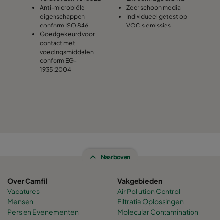
Anti-microbiële
Zeer schoon media
eigenschappen
Individueel getest op
conform ISO 846
VOC's emissies
Goedgekeurd voor
contact met
voedingsmiddelen
conform EG-
1935:2004
Naar boven
Over Camfil
Vakgebieden
Vacatures
Air Pollution Control
Mensen
Filtratie Oplossingen
Pers en Evenementen
Molecular Contamination