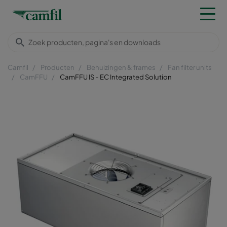
Camfil
Producten
Behuizingen & frames
Fan filter units
CamFFU
CamFFU IS - EC Integrated Solution