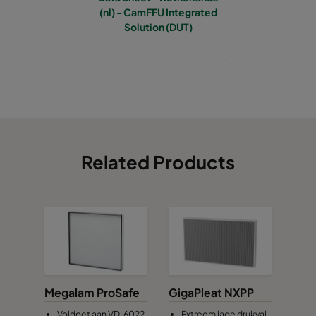
(nl) - CamFFU Integrated
Solution (DUT)
Related Products
Megalam ProSafe
GigaPleat NXPP
Voldoet aan VDI 6022
Extreem lage drukval