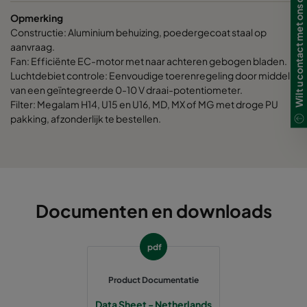
Wilt u contact met ons opnemen?
Opmerking
Constructie: Aluminium behuizing, poedergecoat staal op
aanvraag.
Fan: Efficiënte EC-motor met naar achteren gebogen bladen.
Luchtdebiet controle: Eenvoudige toerenregeling door middel
van een geïntegreerde 0-10 V draai-potentiometer.
Filter: Megalam H14, U15 en U16, MD, MX of MG met droge PU
pakking, afzonderlijk te bestellen.
Documenten en downloads
pdf
Product Documentatie
Data Sheet - Netherlands