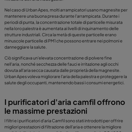
Nel caso di Urban Apes, molti arrampicatori usano magnesite per
mantenere una buona presa durante l'arrampicata. Durante i
periodi di punta, la concentrazione totale di particelle misurata
nella loro palestra è aumentata ai livelli di inquinamento delle
strutture industriali. Circa la metà di queste particelle erano
minuscole particelle di PM1 che possono entrare nei polmoni e
danneggiare la salute.
Ciò significava un'elevata concentrazione di polvere fine
nell'aria, nonché secchezza delle fauci e irritazione agli occhi
dovuta all'aria secca causata dalle proprietà della magnesite.
Urban Apes voleva migliorare l'aria della palestra e proteggere la
salute degli occupanti, mantenendo bassi i consumi energetici.
I purificatori d'aria camfil offrono
le massime prestazioni
I filtri e i purificatori d'aria Camfil sono stati introdotti per offrire
migliori prestazioni di filtrazione dell'aria e ottenere la migliore