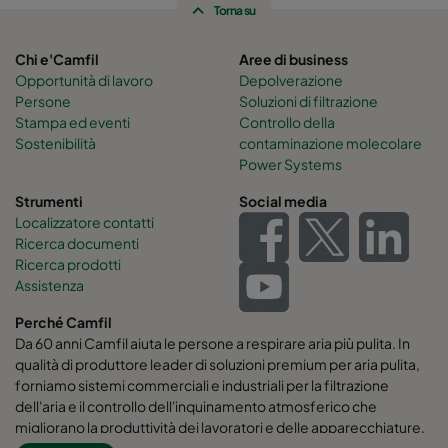
Torna su
Chi e'Camfil
Aree di business
Opportunità di lavoro
Depolverazione
Persone
Soluzioni di filtrazione
Stampa ed eventi
Controllo della
Sostenibilità
contaminazione molecolare
Power Systems
Strumenti
Social media
Localizzatore contatti
Ricerca documenti
Ricerca prodotti
Assistenza
Perché Camfil
Da 60 anni Camfil aiuta le persone a respirare aria più pulita. In
qualità di produttore leader di soluzioni premium per aria pulita,
forniamo sistemi commerciali e industriali per la filtrazione
dell'aria e il controllo dell'inquinamento atmosferico che
migliorano la produttività dei lavoratori e delle apparecchiature,