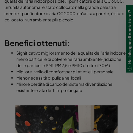
qualità dell'aria indoor possibile. Il purificatore d'aria CC 6000,
un'unità autonoma, è stato collocato nella grande palestra
Hai bisogno di contattarci?
mentre il purificatore d'aria CC 2000, un'unità a parete, è stato
collocato in un ambiente più piccolo.
Benefici ottenuti:
Significativo miglioramento della qualità dell'aria indoor e
meno particelle di polvere nell'aria ambiente (riduzione
delle particelle PM1, PM2,5 e PM10 di oltre il 70%)
Migliore livello di comfort per gli atleti e il personale
Meno necessità di pulizia nei locali
Minore perdita di carico del sistema di ventilazione
esistente e vita dei filtri prolungata