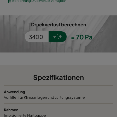
Berechnung Druckverlust verfügbar
30/30 1050 393x493x46
ePM10 50%
393
Druckverlust berechnen
30/30 1050 289x595x46*
ePM10 50%
289
=
70
Pa
3
m
/h
30/30 1050 595x595x95*
ePM10 50%
595
30/30 1050 493x493x95*
ePM10 50%
493
30/30 1050 493x622x95
ePM10 50%
493
Spezifikationen
30/30 1050 493x595x95*
ePM10 50%
493
Anwendung
30/30 1050 393x622x95
ePM10 50%
393
Vorfilter für Klimaanlagen und Lüftungssysteme
30/30 1050 393x493x95
ePM10 50%
393
Rahmen
Imprägnierte Hartpappe