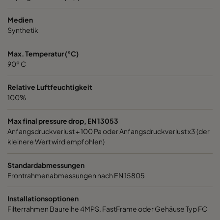
30/30 1050 289x595x95*
ePM10 50%
289
Medien
Synthetik
Max. Temperatur (°C)
90º C
Relative Luftfeuchtigkeit
100%
Max final pressure drop, EN 13053
Anfangsdruckverlust + 100 Pa oder Anfangsdruckverlust x3 (der
kleinere Wert wird empfohlen)
Standardabmessungen
Frontrahmenabmessungen nach EN 15805
Installationsoptionen
Filterrahmen Baureihe 4MPS, FastFrame oder Gehäuse Typ FC