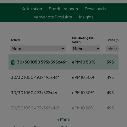
Kalkulation
Spezifikationen
Downloads
Verwandte Produkte
Insights
ISO-Rating ISO
Artikel
Breite (mm)
16890
30/30 1050 595x595x46*
ePM10 50%
595
30/30 1050 493x493x46*
ePM10 50%
493
30/30 1050 493x622x46
ePM10 50%
493
30/30 1050 493x595x46*
ePM10 50%
493
+ Mehr
30/30 1050 393x622x46
ePM10 50%
393