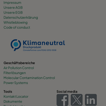
Impressum
Unsere AGB
Unsere EGB
Datenschutzerklärung
Whistleblowing
Code of conduct
Geschäftsbereiche
Air Pollution Control
Filterlösungen
Molecular Contamination Control
Power Systems
Tools
Social media
Kontakt Locator
Dokumente