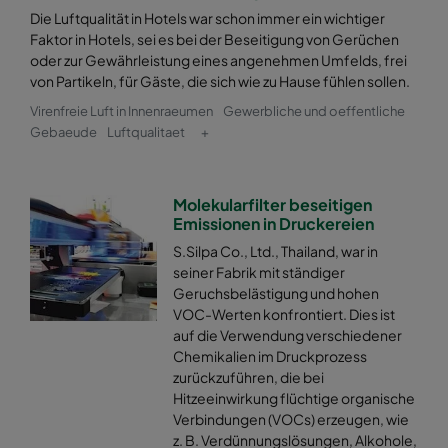
Die Luftqualität in Hotels war schon immer ein wichtiger
Faktor in Hotels, sei es bei der Beseitigung von Gerüchen
oder zur Gewährleistung eines angenehmen Umfelds, frei
von Partikeln, für Gäste, die sich wie zu Hause fühlen sollen.
Virenfreie Luft in Innenraeumen
Gewerbliche und oeffentliche
Gebaeude
Luftqualitaet
+
Molekularfilter beseitigen
Emissionen in Druckereien
S.Silpa Co., Ltd., Thailand, war in
seiner Fabrik mit ständiger
Geruchsbelästigung und hohen
VOC-Werten konfrontiert. Dies ist
auf die Verwendung verschiedener
Chemikalien im Druckprozess
zurückzuführen, die bei
Hitzeeinwirkung flüchtige organische
Verbindungen (VOCs) erzeugen, wie
z. B. Verdünnungslösungen, Alkohole,