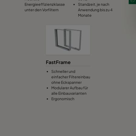
Energieeffizienzklasse
Standzeit, je nach
unter den Vorfiltern
Anwendung bis zu 4
Monate
FastFrame
Schneller und
einfacher Filtereinbau
ohne Eckspanner
Modularer Aufbau für
alle Einbauvarianten
Ergonomisch