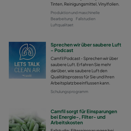
Tinten, Reinigungsmittel, Vinylfolien.
Produktion und maschinelle
Bearbeitung
Fallstudien
Luftqualitaet
Sprechen wir über saubere Luft
- Podcast
Camfil Podcast - Sprechen wir über
saubere Luft. Erfahren Sie mehr
darüber, wie saubere Luft den
Qualitätsprozess für Sie und Ihren
Arbeitsplatz beeinflussen kann.
Schulungsprogramm
Camfil sorgt für Einsparungen
bei Energie-, Filter- und
Arbeitskosten
Fallstudie: Filtereinsparungen bei