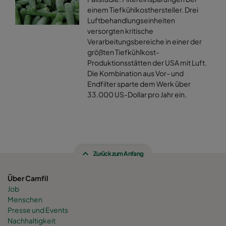
einem Tiefkühlkosthersteller. Drei
Luftbehandlungseinheiten
versorgten kritische
Verarbeitungsbereiche in einer der
größten Tiefkühlkost-
Produktionsstätten der USA mit Luft.
Die Kombination aus Vor- und
Endfilter sparte dem Werk über
33.000 US-Dollar pro Jahr ein.
Zurück zum Anfang
Über Camfil
Job
Menschen
Presse und Events
Nachhaltigkeit