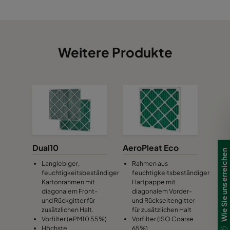
Weitere Produkte
Dual10
AeroPleat Eco
Wie Sie uns erreichen
Langlebiger,
Rahmen aus
feuchtigkeitsbeständiger
feuchtigkeitsbeständiger
Kartonrahmen mit
Hartpappe mit
diagonalem Front-
diagonalem Vorder-
und Rückgitter für
und Rückseitengitter
zusätzlichen Halt.
für zusätzlichen Halt
Vorfilter (ePM10 55%)
Vorfilter (ISO Coarse
Höchste
65%)