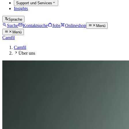
Support und Services
Insights
Sprache
Suche
Kontaktsuche
Jobs
Onlineshop
Menü
Menü
Camfil
Camfil
Über uns