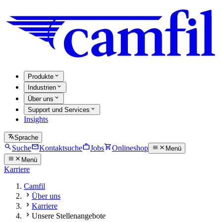
Produkte
Industrien
Über uns
Support und Services
Insights
Sprache
Suche
Kontaktsuche
Jobs
Onlineshop
Menü
Menü
Karriere
Camfil
Über uns
Karriere
Unsere Stellenangebote