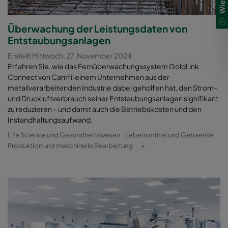
Überwachung der Leistungsdaten von
Entstaubungsanlagen
Erstellt Mittwoch, 27. November 2024
Erfahren Sie, wie das Fernüberwachungssystem GoldLink
Connect von Camfil einem Unternehmen aus der
metallverarbeitenden Industrie dabei geholfen hat, den Strom-
und Druckluftverbrauch seiner Entstaubungsanlagen signifikant
zu reduzieren – und damit auch die Betriebskosten und den
Instandhaltungsaufwand.
Life Science und Gesundheitswesen
Lebensmittel und Getraenke
Produktion und maschinelle Bearbeitung
+