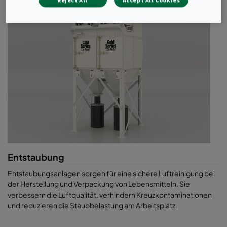
Reject All
Accept All Cookies
Mit geprüften Filterlösungen für die Lebensmittelproduktion
vermeiden Sie Kontaminationen, verlängern die
Produkthaltbarkeit und senken Betriebskosten. Ob Luftreiniger
Lebensmittelproduktion, Taschenfilter Lebensmittel oder
Schwebstofffilter Lebensmittel – unsere Systeme bieten Ihnen
die optimale Kombination aus Sicherheit, Effizienz und Qualität.
Entstaubung
Entstaubungsanlagen sorgen für eine sichere Luftreinigung bei
der Herstellung und Verpackung von Lebensmitteln. Sie
verbessern die Luftqualität, verhindern Kreuzkontaminationen
und reduzieren die Staubbelastung am Arbeitsplatz.