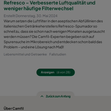
Refresco – Verbesserte Luftqualität und
weniger häufige Filterwechsel
Erstellt Donnerstag, 30. Mai 2024
Warum setzen die Luftfilter in den aseptischen Abfülllinien des
italienischen Getränkeherstellers Refresco-Spumador so
schnell zu, dass sie schon nach wenigen Monaten ausgetauscht
werden müssen? Die Camfil-Experten begeben sich auf
Spurensuche im Mikrobereich und entdecken schon bald das
Problem – und eine Lösung nach Maß!
Lebensmittel und Getraenke
Fallstudien
Anzeigen
(6 von 28)
Zurück zum Anfang
Über Camfil