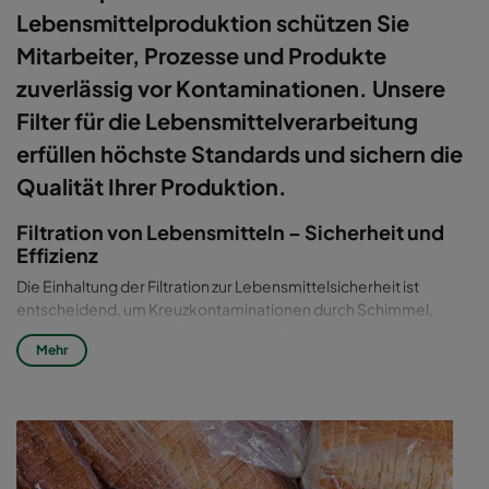
Lebensmittelproduktion schützen Sie
Mitarbeiter, Prozesse und Produkte
zuverlässig vor Kontaminationen. Unsere
Filter für die Lebensmittelverarbeitung
erfüllen höchste Standards und sichern die
Qualität Ihrer Produktion.
Filtration von Lebensmitteln – Sicherheit und
Effizienz
Die Einhaltung der Filtration zur Lebensmittelsicherheit ist
entscheidend, um Kreuzkontaminationen durch Schimmel,
Bakterien, Viren oder Feinstäube aus Trockenzutaten zu
Mehr
verhindern. Mit modernen Staubabscheidern für
Lebensmittelzutaten und energieeffizienten Luftreinigern für
die Lebensmittelproduktion reduzieren Sie Stillstandszeiten,
senken Produktverluste und steigern die Betriebseffizienz.
Filterarten für die Lebensmittelindustrie