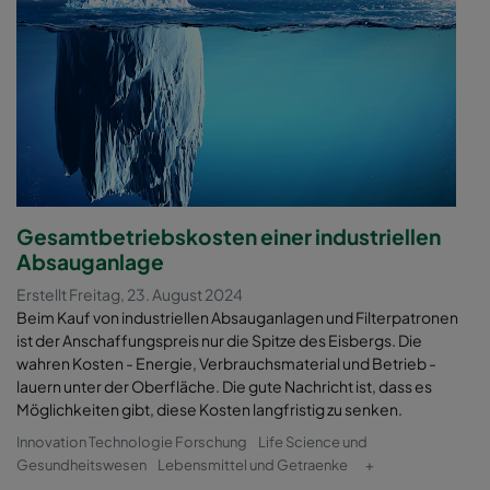
Gesamtbetriebskosten einer industriellen
Absauganlage
Erstellt Freitag, 23. August 2024
Beim Kauf von industriellen Absauganlagen und Filterpatronen
ist der Anschaffungspreis nur die Spitze des Eisbergs. Die
wahren Kosten - Energie, Verbrauchsmaterial und Betrieb -
lauern unter der Oberfläche. Die gute Nachricht ist, dass es
Möglichkeiten gibt, diese Kosten langfristig zu senken.
Innovation Technologie Forschung
Life Science und
Gesundheitswesen
Lebensmittel und Getraenke
+