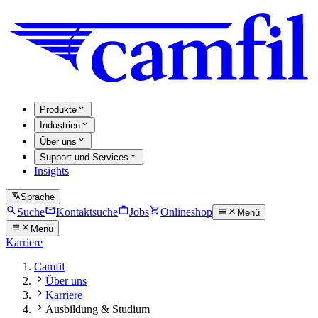
Produkte
Industrien
Über uns
Support und Services
Insights
Sprache
Suche
Kontaktsuche
Jobs
Onlineshop
Menü
Menü
Karriere
Camfil
Über uns
Karriere
Ausbildung & Studium