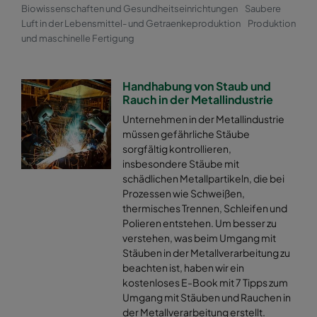
Biowissenschaften und Gesundheitseinrichtungen
Saubere
Luft in der Lebensmittel- und Getraenkeproduktion
Produktion
und maschinelle Fertigung
Handhabung von Staub und
Rauch in der Metallindustrie
Unternehmen in der Metallindustrie
müssen gefährliche Stäube
sorgfältig kontrollieren,
insbesondere Stäube mit
schädlichen Metallpartikeln, die bei
Prozessen wie Schweißen,
thermisches Trennen, Schleifen und
Polieren entstehen. Um besser zu
verstehen, was beim Umgang mit
Stäuben in der Metallverarbeitung zu
beachten ist, haben wir ein
kostenloses E-Book mit 7 Tipps zum
Umgang mit Stäuben und Rauchen in
der Metallverarbeitung erstellt.