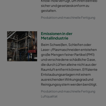
Know-how verfügt, um Ihren Betrieb
sicher und gesetzeskonform zu
gestalten.
Produktion und maschinelle Fertigung
Emissionen in der
Metallindustrie
Beim Schweißen, Schleifen oder
Laser-/Plasmaschneiden entstehen
große Mengen feiner Partikel (PM1)
und verschiedene schädliche Gase,
die durch Lüften alleine nicht aus der
Raumluft entfernt können. Effiziente
Entstaubungsanlagen mit einem
ausreichenden Wirkungsgrad und
Reinigungssystem werden benötigt.
Produktion und maschinelle Fertigung
Luftqualitat