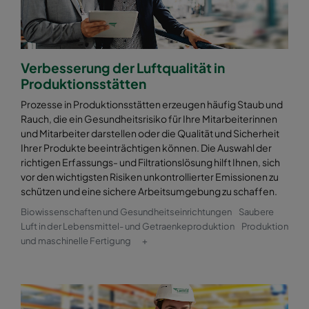
Verbesserung der Luftqualität in
Produktionsstätten
Prozesse in Produktionsstätten erzeugen häufig Staub und
Rauch, die ein Gesundheitsrisiko für Ihre Mitarbeiterinnen
und Mitarbeiter darstellen oder die Qualität und Sicherheit
Ihrer Produkte beeinträchtigen können. Die Auswahl der
richtigen Erfassungs- und Filtrationslösung hilft Ihnen, sich
vor den wichtigsten Risiken unkontrollierter Emissionen zu
schützen und eine sichere Arbeitsumgebung zu schaffen.
Biowissenschaften und Gesundheitseinrichtungen
Saubere
Luft in der Lebensmittel- und Getraenkeproduktion
Produktion
und maschinelle Fertigung
+