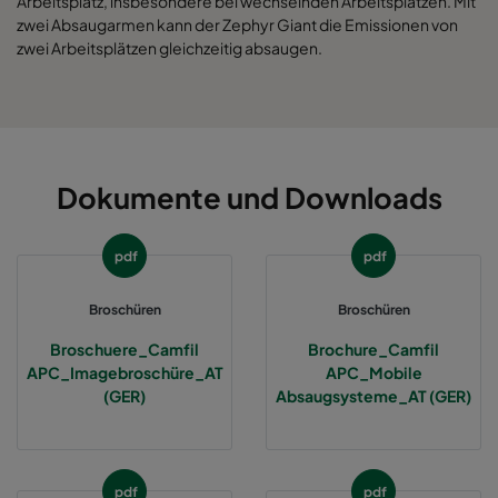
Arbeitsplatz, insbesondere bei wechselnden Arbeitsplätzen. Mit
zwei Absaugarmen kann der Zephyr Giant die Emissionen von
zwei Arbeitsplätzen gleichzeitig absaugen.
Dokumente und Downloads
pdf
pdf
Broschüren
Broschüren
Broschuere_Camfil
Brochure_Camfil
APC_Imagebroschüre_AT
APC_Mobile
(GER)
Absaugsysteme_AT (GER)
pdf
pdf