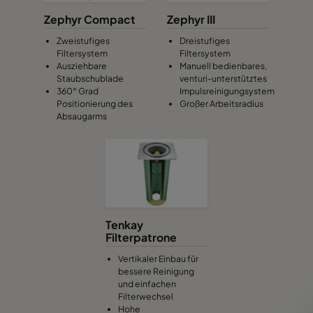
Zephyr Compact
Zephyr III
Zweistufiges
Dreistufiges
Filtersystem
Filtersystem
Ausziehbare
Manuell bedienbares,
Staubschublade
venturi-unterstütztes
360° Grad
Impulsreinigungsystem
Positionierung des
Großer Arbeitsradius
Absaugarms
Tenkay
Filterpatrone
Vertikaler Einbau für
bessere Reinigung
und einfachen
Filterwechsel
Hohe