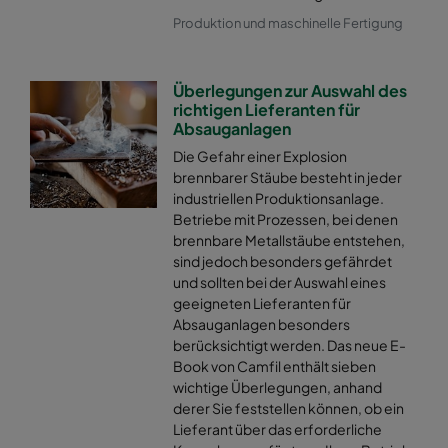
Produktion und maschinelle Fertigung
Überlegungen zur Auswahl des
richtigen Lieferanten für
Absauganlagen
Die Gefahr einer Explosion
brennbarer Stäube besteht in jeder
industriellen Produktionsanlage.
Betriebe mit Prozessen, bei denen
brennbare Metallstäube entstehen,
sind jedoch besonders gefährdet
und sollten bei der Auswahl eines
geeigneten Lieferanten für
Absauganlagen besonders
berücksichtigt werden. Das neue E-
Book von Camfil enthält sieben
wichtige Überlegungen, anhand
derer Sie feststellen können, ob ein
Lieferant über das erforderliche