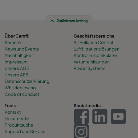
Zurück zum Anfang
Über Camfil
Geschäftsbereiche
Karriere
Air Pollution Control
News und Events
Luftfiltrationslösungen
Nachhaltigkeit
Kontrolle molekularer
Impressum
Verunreinigungen
Unsere AGB
Power Systems
Unsere AEB
Datenschutzerklärung
Whistleblowing
Code of conduct
Tools
Social media
Kontakt
Dokumente
Produktsuche
Support und Service