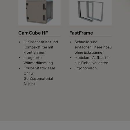
CamCube HF
FastFrame
Für Taschenfilter und
Schneller und
Kompaktfilter mit
einfacher Filtereinbau
Frontrahmen
ohne Eckspanner
Integrierte
Modularer Aufbau für
Wärmedämmung
alle Einbauvarianten
Korrosivitätsklasse
Ergonomisch
C4 für
Gehäusematerial
Aluzink