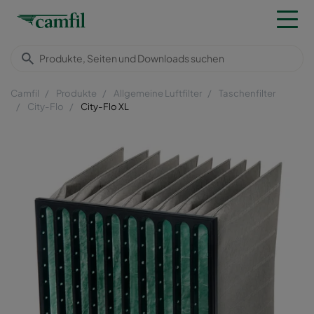
Camfil
Produkte
Allgemeine Luftfilter
Taschenfilter
City-Flo
City-Flo XL