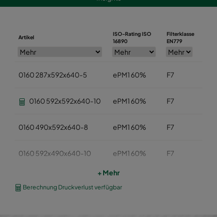
ISO-Rating ISO
Filterklasse
Artikel
Breit
16890
EN779
0160 287x592x640-5
ePM1 60%
F7
287
0160 592x592x640-10
ePM1 60%
F7
592
0160 490x592x640-8
ePM1 60%
F7
490
0160 592x490x640-10
ePM1 60%
F7
592
+ Mehr
0160 490x490x640-8
ePM1 60%
F7
490
Berechnung Druckverlust verfügbar
0160 592x287x640-10
ePM1 60%
F7
592