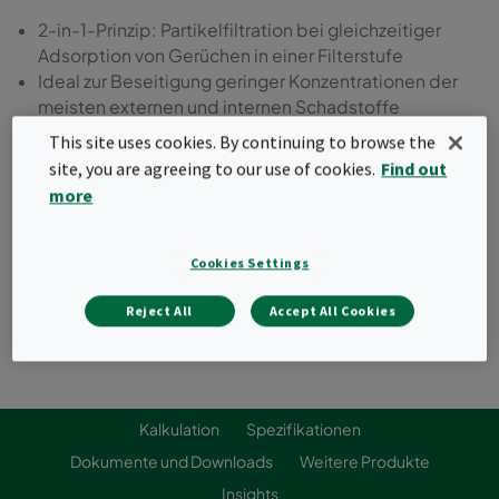
2-in-1-Prinzip: Partikelfiltration bei gleichzeitiger
Adsorption von Gerüchen in einer Filterstufe
Ideal zur Beseitigung geringer Konzentrationen der
meisten externen und internen Schadstoffe
Nachrüstbar in bestehende Lüftungsanlagen
This site uses cookies. By continuing to browse the
Klassifiziert nach ISO 10121-3
site, you are agreeing to our use of cookies.
Find out
more
Angebot anfordern
Cookies Settings
Reject All
Accept All Cookies
Kalkulation
Spezifikationen
Dokumente und Downloads
Weitere Produkte
Insights