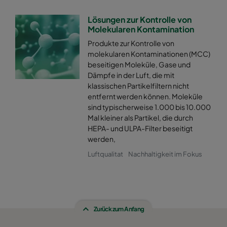
Lösungen zur Kontrolle von
Molekularen Kontamination
Produkte zur Kontrolle von
molekularen Kontaminationen (MCC)
beseitigen Moleküle, Gase und
Dämpfe in der Luft, die mit
klassischen Partikelfiltern nicht
entfernt werden können. Moleküle
sind typischerweise 1.000 bis 10.000
Mal kleiner als Partikel, die durch
HEPA- und ULPA-Filter beseitigt
werden,
Luftqualitat
Nachhaltigkeit im Fokus
Zurück zum Anfang