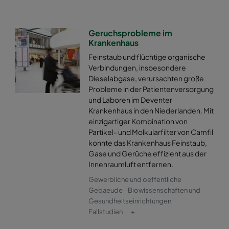
Geruchsprobleme im
Krankenhaus
Feinstaub und flüchtige organische
Verbindungen, insbesondere
Dieselabgase, verursachten große
Probleme in der Patientenversorgung
und Laboren im Deventer
Krankenhaus in den Niederlanden. Mit
einzigartiger Kombination von
Partikel- und Molkularfilter von Camfil
konnte das Krankenhaus Feinstaub,
Gase und Gerüche effizient aus der
Innenraumluft entfernen.
Gewerbliche und oeffentliche
Gebaeude
Biowissenschaften und
Gesundheitseinrichtungen
Fallstudien
+