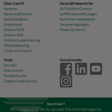
Über Camfil
Geschäftsbereiche
Karriere
Air Pollution Control
News und Events
Luftfiltrationslösungen
Nachhaltigkeit
Kontrolle molekularer
Impressum
Verunreinigungen
Unsere AGB
Power Systems
Unsere AEB
Datenschutzerklärung
Whistleblowing
Code of conduct
Tools
Social media
Kontakt
Dokumente
Produktsuche
Support und Service
Noch hier?
Wir sind gerne für Sie da, um über Ihre Anforderungen zu