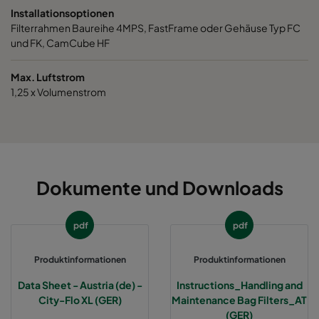
Installationsoptionen
Filterrahmen Baureihe 4MPS, FastFrame oder Gehäuse Typ FC
0185 287x592x520-5
ePM1 85%
287
und FK, CamCube HF
0185 592x490x520-10
ePM1 85%
592
Max. Luftstrom
1,25 x Volumenstrom
0185 592x287x520-10
ePM1 85%
592
0185 287x287x520-5
ePM1 85%
287
Dokumente und Downloads
0185 490x490x520-8
ePM1 85%
490
pdf
pdf
Produktinformationen
Produktinformationen
Data Sheet - Austria (de) -
Instructions_Handling and
City-Flo XL (GER)
Maintenance Bag Filters_AT
(GER)