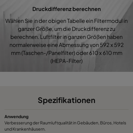
Druckdifferenz berechnen
0160 287x287x640-5
ePM1 60%
F7
287
Wählen Sie in der obigen Tabelle ein Filtermodul in
0160 592x592x520-10
ePM1 60%
F7
592
ganzer Größe, um die Druckdifferenz zu
berechnen. Luftfilter in ganzen Größen haben
0160 490x592x520-8
ePM1 60%
F7
490
normalerweise eine Abmessung von 592 x 592
mm (Taschen-/Panelfilter) oder 610 x 610 mm
0160 287x592x520-5
ePM1 60%
F7
287
(HEPA-Filter)
0160 592x490x520-10
ePM1 60%
F7
592
0160 490x490x520-8
ePM1 60%
F7
490
Spezifikationen
0160 592x287x520-10
ePM1 60%
F7
592
Anwendung
0160 287x287x520-5
ePM1 60%
F7
287
Verbesserung der Raumluftqualität in Gebäuden, Büros, Hotels
und Krankenhäusern.