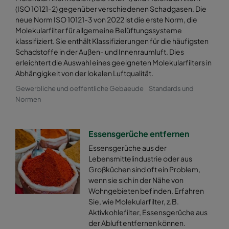
(ISO 10121-2) gegenüber verschiedenen Schadgasen. Die
neue Norm ISO 10121-3 von 2022 ist die erste Norm, die
Molekularfilter für allgemeine Belüftungssysteme
klassifiziert. Sie enthält Klassifizierungen für die häufigsten
Schadstoffe in der Außen- und Innenraumluft. Dies
erleichtert die Auswahl eines geeigneten Molekularfilters in
Abhängigkeit von der lokalen Luftqualität.
Gewerbliche und oeffentliche Gebaeude
Standards und
Normen
Essensgerüche entfernen
Essensgerüche aus der
Lebensmittelindustrie oder aus
Großküchen sind oft ein Problem,
wenn sie sich in der Nähe von
Wohngebieten befinden. Erfahren
Sie, wie Molekularfilter, z.B.
Aktivkohlefilter, Essensgerüche aus
der Abluft entfernen können.