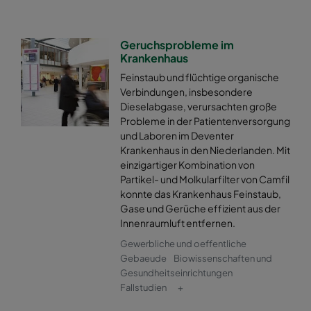
Geruchsprobleme im
Krankenhaus
Feinstaub und flüchtige organische
Verbindungen, insbesondere
Dieselabgase, verursachten große
Probleme in der Patientenversorgung
und Laboren im Deventer
Krankenhaus in den Niederlanden. Mit
einzigartiger Kombination von
Partikel- und Molkularfilter von Camfil
konnte das Krankenhaus Feinstaub,
Gase und Gerüche effizient aus der
Innenraumluft entfernen.
Gewerbliche und oeffentliche
Gebaeude
Biowissenschaften und
Gesundheitseinrichtungen
Fallstudien
+