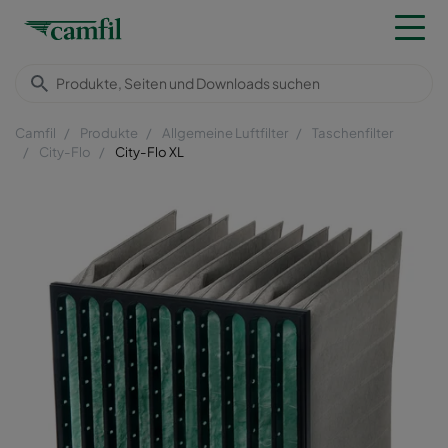
Camfil
Produkte
Allgemeine Luftfilter
Taschenfilter
City-Flo
City-Flo XL