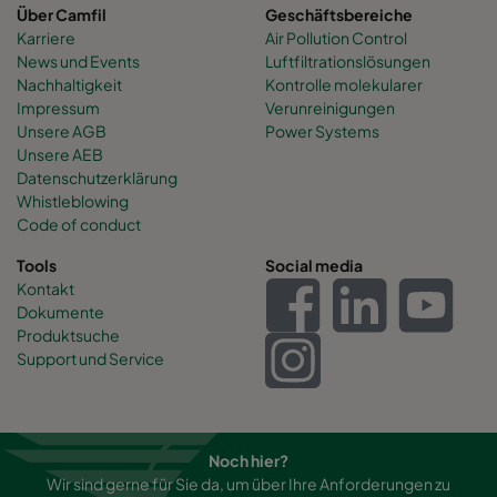
Über Camfil
Geschäftsbereiche
Karriere
Air Pollution Control
News und Events
Luftfiltrationslösungen
Nachhaltigkeit
Kontrolle molekularer
Impressum
Verunreinigungen
Unsere AGB
Power Systems
Unsere AEB
Datenschutzerklärung
Whistleblowing
Code of conduct
Tools
Social media
Kontakt
Dokumente
Produktsuche
Support und Service
Noch hier?
Wir sind gerne für Sie da, um über Ihre Anforderungen zu