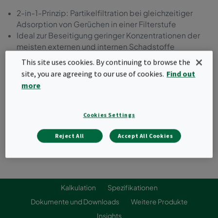
2-in-1-Prinzip: Partikelfiltration bei gleichzeitiger
Adsorption von Gerüchen in einer Filterstufe
Ideal zur Beseitigung geringer Konzentrationen der
meisten externen und internen Schadstoffe
Nachrüstbar in bestehende Lüftungsanlagen
This site uses cookies. By continuing to browse the
Klassifiziert nach ISO 10121-3
site, you are agreeing to our use of cookies.
Find out
more
Angebot anfordern
Cookies Settings
Reject All
Accept All Cookies
Kalkulation
Spezifikationen
Dokumente und Downloads
Weitere Produkte
Insights