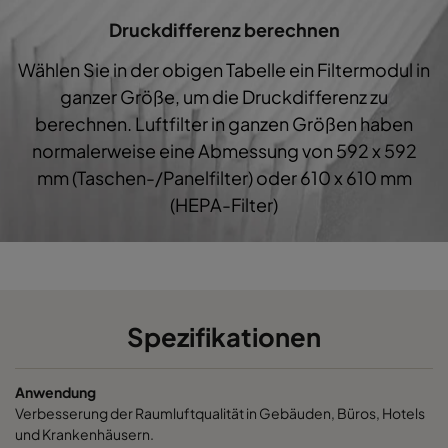
Druckdifferenz berechnen
0160 287x287x640-5
ePM1 60%
F7
287
Wählen Sie in der obigen Tabelle ein Filtermodul in
0160 592x592x520-10
ePM1 60%
F7
592
ganzer Größe, um die Druckdifferenz zu
berechnen. Luftfilter in ganzen Größen haben
0160 490x592x520-8
ePM1 60%
F7
490
normalerweise eine Abmessung von 592 x 592
mm (Taschen-/Panelfilter) oder 610 x 610 mm
0160 287x592x520-5
ePM1 60%
F7
287
(HEPA-Filter)
0160 592x490x520-10
ePM1 60%
F7
592
0160 490x490x520-8
ePM1 60%
F7
490
Spezifikationen
0160 592x287x520-10
ePM1 60%
F7
592
Anwendung
0160 287x287x520-5
ePM1 60%
F7
287
Verbesserung der Raumluftqualität in Gebäuden, Büros, Hotels
und Krankenhäusern.