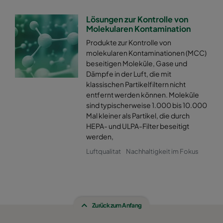
Lösungen zur Kontrolle von
Molekularen Kontamination
Produkte zur Kontrolle von
molekularen Kontaminationen (MCC)
beseitigen Moleküle, Gase und
Dämpfe in der Luft, die mit
klassischen Partikelfiltern nicht
entfernt werden können. Moleküle
sind typischerweise 1.000 bis 10.000
Mal kleiner als Partikel, die durch
HEPA- und ULPA-Filter beseitigt
werden,
Luftqualitat
Nachhaltigkeit im Fokus
Zurück zum Anfang