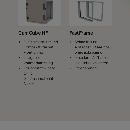
CamCube HF
FastFrame
Für Taschenfilter und
Schneller und
Kompaktfilter mit
einfacher Filtereinbau
Frontrahmen
ohne Eckspanner
Integrierte
Modularer Aufbau für
Wärmedämmung
alle Einbauvarianten
Korrosivitätsklasse
Ergonomisch
C4 für
Gehäusematerial
Aluzink