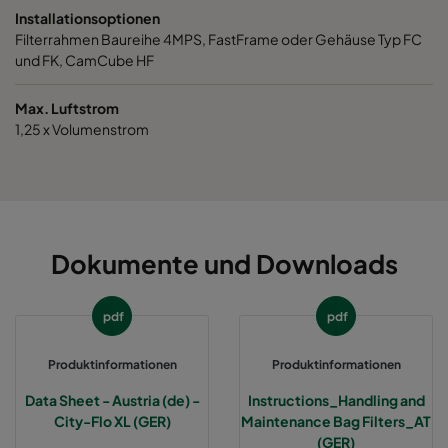
Installationsoptionen
Filterrahmen Baureihe 4MPS, FastFrame oder Gehäuse Typ FC
0185 287x592x520-5
ePM1 85%
287
und FK, CamCube HF
0185 592x490x520-10
ePM1 85%
592
Max. Luftstrom
1,25 x Volumenstrom
0185 592x287x520-10
ePM1 85%
592
0185 287x287x520-5
ePM1 85%
287
Dokumente und Downloads
0185 490x490x520-8
ePM1 85%
490
pdf
pdf
Produktinformationen
Produktinformationen
Data Sheet - Austria (de) -
Instructions_Handling and
City-Flo XL (GER)
Maintenance Bag Filters_AT
(GER)