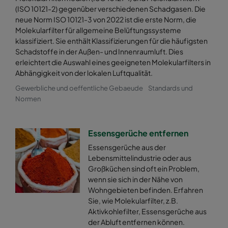
(ISO 10121-2) gegenüber verschiedenen Schadgasen. Die
neue Norm ISO 10121-3 von 2022 ist die erste Norm, die
Molekularfilter für allgemeine Belüftungssysteme
klassifiziert. Sie enthält Klassifizierungen für die häufigsten
Schadstoffe in der Außen- und Innenraumluft. Dies
erleichtert die Auswahl eines geeigneten Molekularfilters in
Abhängigkeit von der lokalen Luftqualität.
Gewerbliche und oeffentliche Gebaeude
Standards und
Normen
Essensgerüche entfernen
Essensgerüche aus der
Lebensmittelindustrie oder aus
Großküchen sind oft ein Problem,
wenn sie sich in der Nähe von
Wohngebieten befinden. Erfahren
Sie, wie Molekularfilter, z.B.
Aktivkohlefilter, Essensgerüche aus
der Abluft entfernen können.