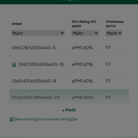
ISO-Rating ISO
Filterklasse
Artikel
Breit
16890
EN779
0160 287x592x640-5
ePM1 60%
F7
287
0160 592x592x640-10
ePM1 60%
F7
592
0160 490x592x640-8
ePM1 60%
F7
490
0160 592x490x640-10
ePM1 60%
F7
592
+ Mehr
0160 490x490x640-8
ePM1 60%
F7
490
Berechnung Druckverlust verfügbar
0160 592x287x640-10
ePM1 60%
F7
592