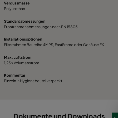
Vergussmasse
Polyurethan
Standardabmessungen
Frontrahmenabmessungen nach EN 15805
Installationsoptionen
Filterrahmen Baureihe 4MPS, FastFrame oder Gehäuse FK
Max. Luftstrom
1,25 x Volumenstrom
Kommentar
Einzeln in Hygienebeutel verpackt
Dokumente und Downloads