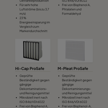
Getränkeproduktion
ISO 846/VDI 6022
Für sehr hohe
Frei von Bisphenol A,
Luftströme (bis zu 3,7
Phtalaten und
m/s)
Formaldehyd
23 %
Energieeinsparung im
Vergleich zum
Markendurchschnitt
Hi-Cap ProSafe
M-Pleat ProSafe
Geprüfte
Geprüfte
Beständigkeit gegen
Beständigkeit gegen
gängige
gängige
Dekontaminations-
Dekontaminierungs-
und Reinigungsmittel
und Reinigungsmittel
Mikrobiell inert nach
Mikrobiell inert nach
ISO 846/VDI 6022
ISO 846/VDI 6022
Frei von Bisphenol A,
Frei von Bisphenol-A,