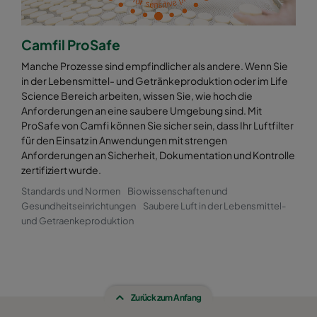
Camfil ProSafe
Manche Prozesse sind empfindlicher als andere. Wenn Sie
in der Lebensmittel- und Getränkeproduktion oder im Life
Science Bereich arbeiten, wissen Sie, wie hoch die
Anforderungen an eine saubere Umgebung sind. Mit
ProSafe von Camfi können Sie sicher sein, dass Ihr Luftfilter
für den Einsatz in Anwendungen mit strengen
Anforderungen an Sicherheit, Dokumentation und Kontrolle
zertifiziert wurde.
Standards und Normen
Biowissenschaften und
Gesundheitseinrichtungen
Saubere Luft in der Lebensmittel-
und Getraenkeproduktion
Zurück zum Anfang