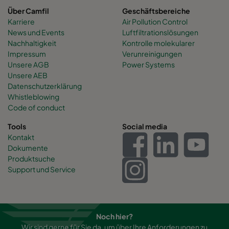
Über Camfil
Geschäftsbereiche
Karriere
Air Pollution Control
News und Events
Luftfiltrationslösungen
Nachhaltigkeit
Kontrolle molekularer
Impressum
Verunreinigungen
Unsere AGB
Power Systems
Unsere AEB
Datenschutzerklärung
Whistleblowing
Code of conduct
Tools
Social media
Kontakt
Dokumente
Produktsuche
Support und Service
Noch hier?
Wir sind gerne für Sie da, um über Ihre Anforderungen zu