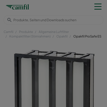
Camfil
Produkte
Allgemeine Luftfilter
Kompaktfilter (Stirnrahmen)
Opakfil
Opakfil ProSafe ES