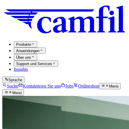
Produkte
Anwendungen
Über uns
Support und Services
Insights
Sprache
Suche
Kontaktieren Sie uns
Jobs
Onlineshop
Menü
Menü