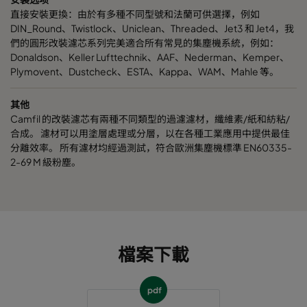
直接安裝更換：由於有多種不同型號和法蘭可供選擇，例如
DIN_Round、Twistlock、Uniclean、Threaded、Jet3 和 Jet4，我
們的圓形改裝濾芯系列完美適合所有常見的集塵機系統，例如：
Donaldson、Keller Lufttechnik、AAF、Nederman、Kemper、
Plymovent、Dustcheck、ESTA、Kappa、WAM、Mahle 等。
其他
Camfil 的改裝濾芯有兩種不同類型的過濾濾材，纖維素/紙和紡粘/
合成。 濾材可以用塗層處理或分層，以在各種工業應用中提供最佳
分離效率。 所有濾材均經過測試，符合歐洲集塵機標準 EN60335-
2-69 M 級粉塵。
檔案下載
pdf