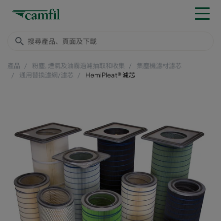
產品
粉塵, 煙氣及油霧過濾抽取和收集
集塵機濾材濾芯
通用替換濾網/濾芯
HemiPleat® 濾芯