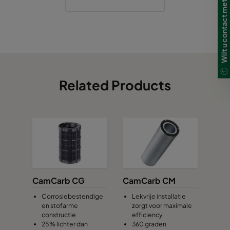
Wilt u contact met ons opnemen?
Related Products
CamCarb CG
CamCarb CM
Corrosiebestendige
Lekvrije installatie
en stofarme
zorgt voor maximale
constructie
efficiency
25% lichter dan
360 graden