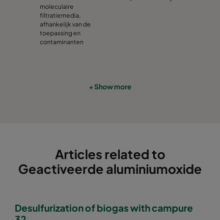
moleculaire
filtratiemedia,
afhankelijk van de
toepassing en
contaminanten
+ Show more
Articles related to
Geactiveerde aluminiumoxide
Desulfurization of biogas with campure
32