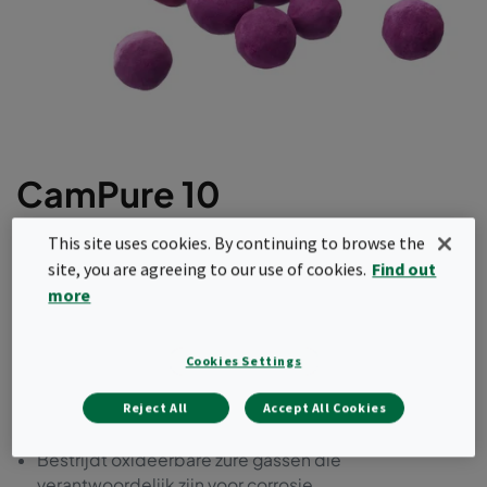
CamPure 10
This site uses cookies. By continuing to browse the
CamPure 10 is een hoogwaardig chemisch
site, you are agreeing to our use of cookies.
Find out
adsorptiemiddel op basis van geactiveerd
more
aluminiumoxide, gecombineerd met een eigen
impregneringssysteem om oxideerbare zure
gassen aan te pakken die verantwoordelijk zijn
Cookies Settings
voor corrosie van elektronische
Reject All
Accept All Cookies
controleapparatuur in zware procesindustrieën.
Bestrijdt oxideerbare zure gassen die
verantwoordelijk zijn voor corrosie