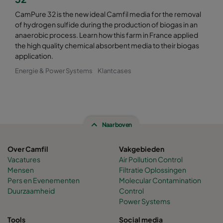
CamPure 32 is the new ideal Camfil media for the removal
of hydrogen sulfide during the production of biogas in an
anaerobic process. Learn how this farm in France applied
the high quality chemical absorbent media to their biogas
application.
Energie & Power Systems
Klantcases
Naar boven
Over Camfil
Vakgebieden
Vacatures
Air Pollution Control
Mensen
Filtratie Oplossingen
Pers en Evenementen
Molecular Contamination
Duurzaamheid
Control
Power Systems
Tools
Social media