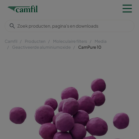
Camfil
Producten
Moleculaire filters
Media
Geactiveerde aluminiumoxide
CamPure 10