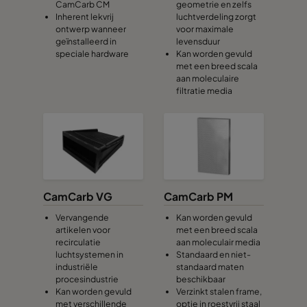
CamCarb CM
geometrie en zelfs
Inherent lekvrij
luchtverdeling zorgt
ontwerp wanneer
voor maximale
geïnstalleerd in
levensduur
speciale hardware
Kan worden gevuld
met een breed scala
aan moleculaire
filtratie media
CamCarb VG
CamCarb PM
Vervangende
Kan worden gevuld
artikelen voor
met een breed scala
recirculatie
aan moleculair media
luchtsystemen in
Standaard en niet-
industriële
standaard maten
procesindustrie
beschikbaar
Kan worden gevuld
Verzinkt stalen frame,
met verschillende
optie in roestvrij staal