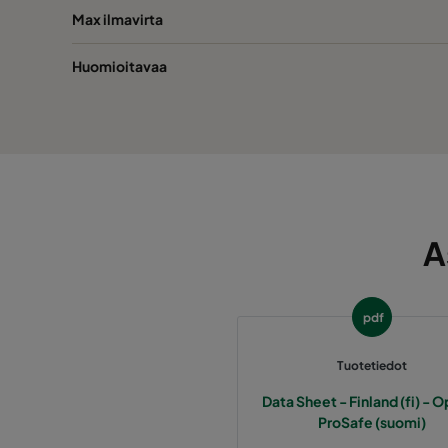
Max ilmavirta
Huomioitavaa
A
pdf
Tuotetiedot
Data Sheet - Finland (fi) - O
ProSafe (suomi)