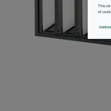
This si
of cook
Cookies