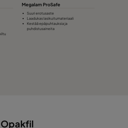
Megalam ProSafe
Suuri erotusaste
Laadukas lasikuitumateriaali
Kestää epäpuhtauksia ja
puhdistusaineita
iltu
n Opakfil