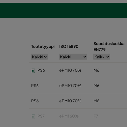
Suodatusluokka
Tuotetyyppi
ISO 16890
EN779
PS6
ePM10 70%
M6
PS6
ePM10 70%
M6
PS6
ePM10 70%
M6
PS7
ePM1 60%
F7