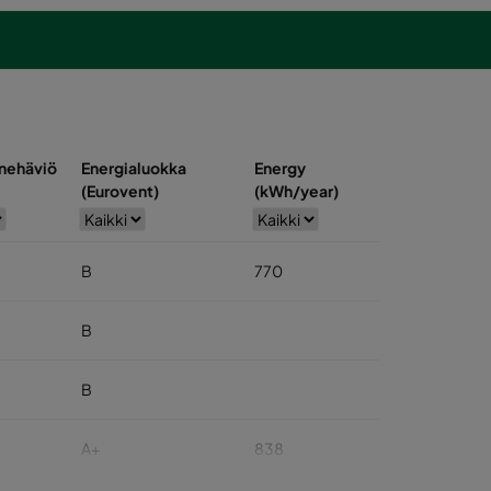
nehäviö
Energialuokka
Energy
(Eurovent)
(kWh/year)
B
770
B
B
A+
838