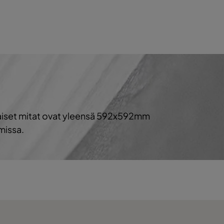
A+
A+
A
1020
A
naiset mitat ovat yleensä 592x592mm
A
missa.
A
1212
A
A