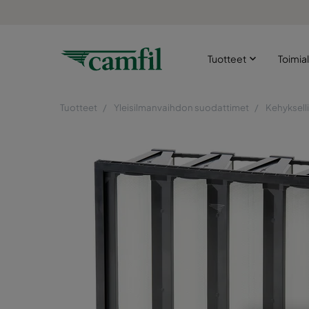
Tuotteet
Toimia
Tuotteet
Yleisilmanvaihdon suodattimet
Kehyksell