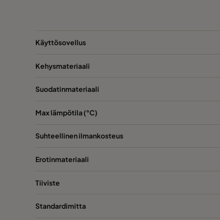
Käyttösovellus
Kehysmateriaali
Suodatinmateriaali
Max lämpötila (°C)
Suhteellinen ilmankosteus
Erotinmateriaali
Tiiviste
Standardimitta