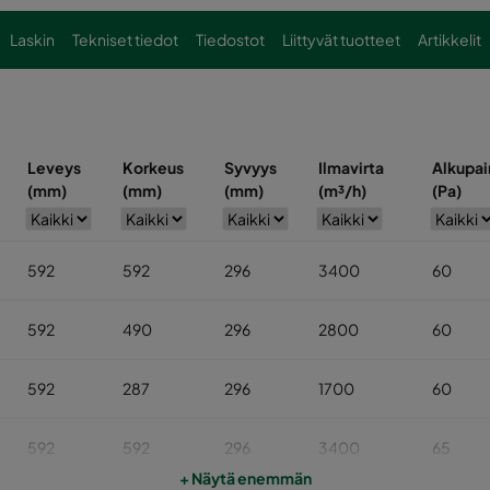
Laskin
Tekniset tiedot
Tiedostot
Liittyvät tuotteet
Artikkelit
Leveys
Korkeus
Syvyys
Ilmavirta
Alkupai
(mm)
(mm)
(mm)
(m³/h)
(Pa)
592
592
296
3400
60
592
490
296
2800
60
592
287
296
1700
60
592
592
296
3400
65
+ Näytä enemmän