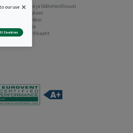
uus (elintarvike ja lääketeollisuus)
to our use
35:2004 vaatimukset
kasvua ehkäiseväksi
ikuitumateriaalia
ll Cookies
 tiedot ja sertifikaatit