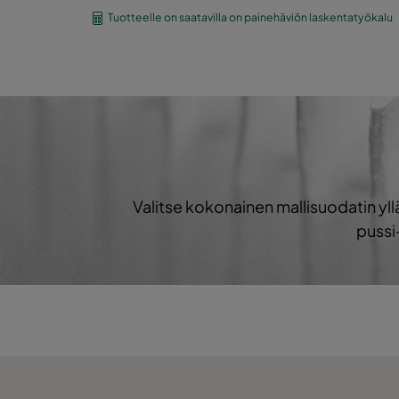
PS7
ePM1 60%
F7
Tuotteelle on saatavilla on painehäviön laskentatyökalu
PS7
ePM1 60%
F7
PS8
ePM1 70%
F8
PS8
ePM1 70%
F8
Valitse kokonainen mallisuodatin y
PS8
ePM1 70%
F8
pussi
PS9
ePM1 80%
F9
PS9
ePM1 80%
F9
PS9
ePM1 80%
F9