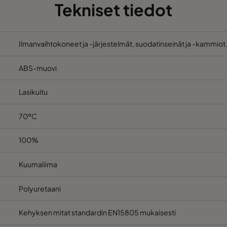
Tekniset tiedot
Ilmanvaihtokoneet ja -järjestelmät, suodatinseinät ja -kammiot
ABS-muovi
Lasikuitu
70ºC
100%
Kuumaliima
Polyuretaani
Kehyksen mitat standardin EN15805 mukaisesti