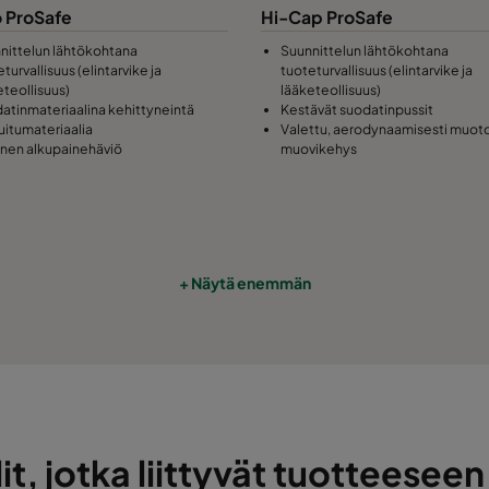
o ProSafe
Hi-Cap ProSafe
nittelun lähtökohtana
Suunnittelun lähtökohtana
turvallisuus (elintarvike ja
tuoteturvallisuus (elintarvike ja
eteollisuus)
lääketeollisuus)
atinmateriaalina kehittyneintä
Kestävät suodatinpussit
kuitumateriaalia
Valettu, aerodynaamisesti muoto
inen alkupainehäviö
muovikehys
+ Näytä enemmän
it, jotka liittyvät tuotteesee