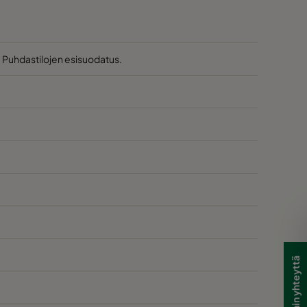
. Puhdastilojen esisuodatus.
Ota meihin yhteyttä