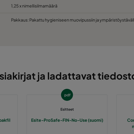
1,25 x nimellisilmamäärä
Pakkaus: Pakattu hygieniseen muovipussiin ja ympäristöystäväll
siakirjat ja ladattavat tiedost
pdf
Esitteet
pakfil
Esite-ProSafe-FIN-No-Use (suomi)
Com
m