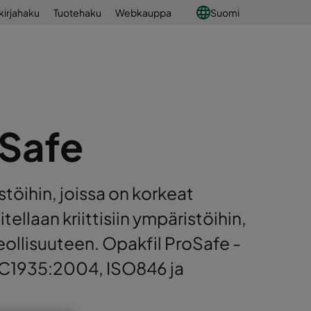
kirjahaku
Tuotehaku
Webkauppa
Suomi
oSafe
töihin, joissa on korkeat
ellaan kriittisiin ympäristöihin,
teollisuuteen. Opakfil ProSafe -
 EC1935:2004, ISO846 ja