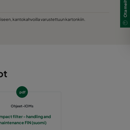
iseen, kantokahvoilla varustettuun kartonkiin.
ot
pdf
Ohjeet-IOMs
pact filter - handling and
aintenance FIN (suomi)