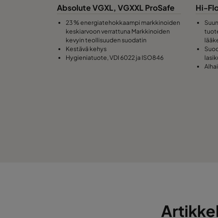
Absolute VGXL, VGXXL ProSafe
Hi-Fl
23 % energiatehokkaampi markkinoiden
Suun
keskiarvoon verrattuna Markkinoiden
tuote
kevyin teollisuuden suodatin
lääk
Kestävä kehys
Suod
Hygieniatuote, VDI 6022 ja ISO846
lasi
Alha
Artikkel