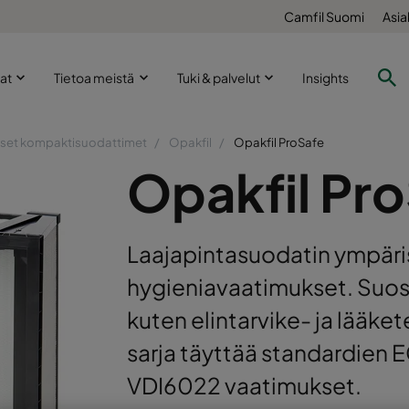
Camfil Suomi
Asia
lat
Tietoa meistä
Tuki & palvelut
Insights
iset kompaktisuodattimet
Opakfil
Opakfil ProSafe
Opakfil Pr
Laajapintasuodatin ympäris
hygieniavaatimukset. Suosit
kuten elintarvike- ja lääke
sarja täyttää standardien
VDI6022 vaatimukset.