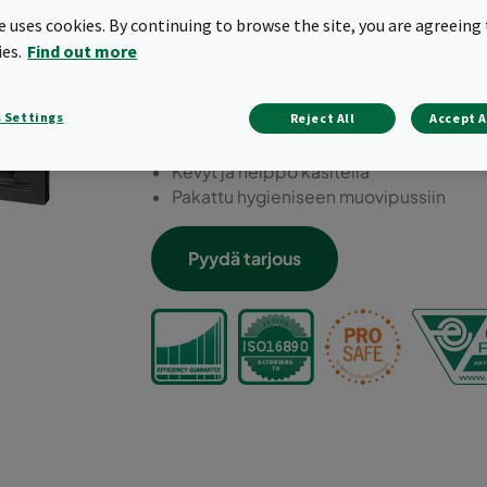
Suunnittelun lähtökohtana tuoteturvallis
te uses cookies. By continuing to browse the site, you are agreeing 
Täyttää elintarviketeollisuuden EC 19
ies.
Find out more
Sertifioitu ISO 846 / VDI 6022 mikrobi
Suodatinmateriaalina kehittyneintä las
 Settings
Reject All
Accept A
Suodattimessa QR -koodi, josta löytyvät
Energiatehokas
Kevyt ja helppo käsitellä
Pakattu hygieniseen muovipussiin
Pyydä tarjous