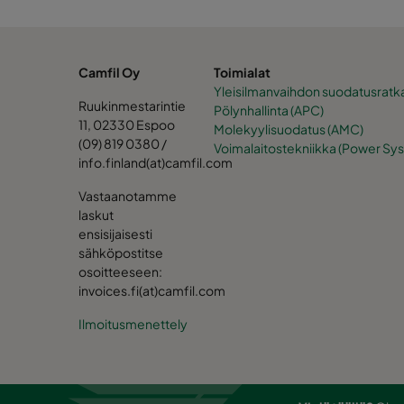
Camfil Oy
Toimialat
Yleisilmanvaihdon suodatusratka
Ruukinmestarintie
Pölynhallinta (APC)
11, 02330 Espoo
Molekyylisuodatus (AMC)
(09) 819 0380 /
Voimalaitostekniikka (Power Sy
info.finland(at)camfil.com
Vastaanotamme
laskut
ensisijaisesti
sähköpostitse
osoitteeseen:
invoices.fi(at)camfil.com
Ilmoitusmenettely