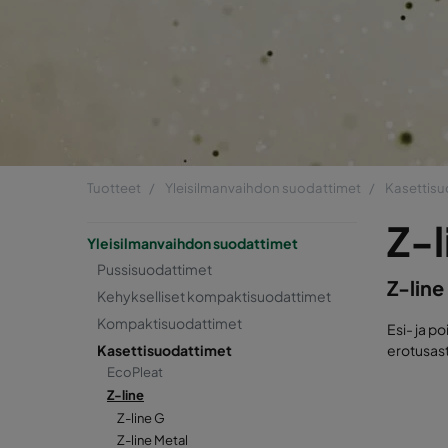
Tuotteet
Yleisilmanvaihdon suodattimet
Kasettisu
Z-l
Yleisilmanvaihdon suodattimet
Pussisuodattimet
Z-line
Kehykselliset kompaktisuodattimet
Kompaktisuodattimet
Esi- ja p
Kasettisuodattimet
erotusast
EcoPleat
Z-line
Z-line G
Z-line Metal