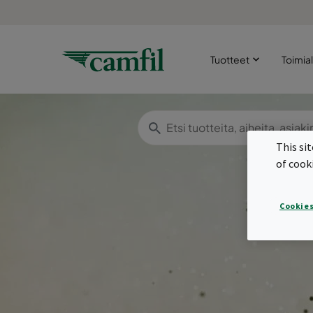
Tuotteet
Toimia
This si
of cook
Cookies