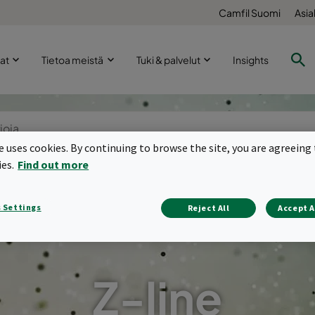
Camfil Suomi
Asia
lat
Tietoa meistä
Tuki & palvelut
Insights
te uses cookies. By continuing to browse the site, you are agreeing 
ies.
Find out more
 Settings
Reject All
Accept A
Z-line