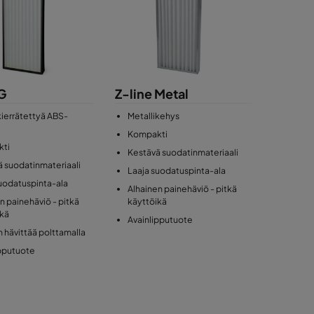
 G
Z-line Metal
ierrätettyä ABS-
Metallikehys
Kompakti
ti
Kestävä suodatinmateriaali
 suodatinmateriaali
Laaja suodatuspinta-ala
uodatuspinta-ala
Alhainen painehäviö - pitkä
n painehäviö - pitkä
käyttöikä
ikä
Avainlipputuote
 hävittää polttamalla
ipputuote