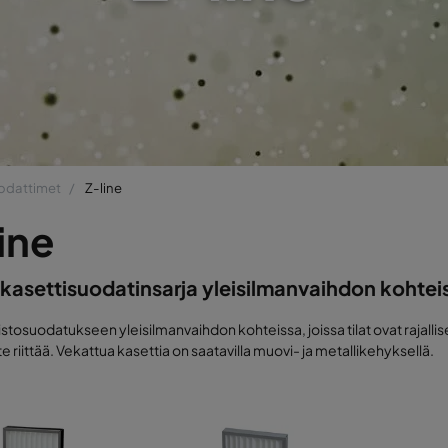
odattimet
Z-line
ine
 kasettisuodatinsarja yleisilmanvaihdon kohteis
oistosuodatukseen yleisilmanvaihdon kohteissa, joissa tilat ovat rajalli
e riittää. Vekattua kasettia on saatavilla muovi- ja metallikehyksellä.