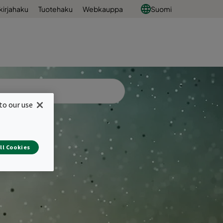
kirjahaku
Tuotehaku
Webkauppa
Suomi
to our use
ll Cookies