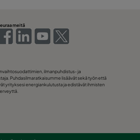
euraa meitä
nvaihtosuodattimien, ilmanpuhdistus- ja
istaja. Puhdasilmaratkaisumme lisäävät sekä työn että
ät yrityksesi energiankulutusta ja edistävät ihmisten
terveyttä.