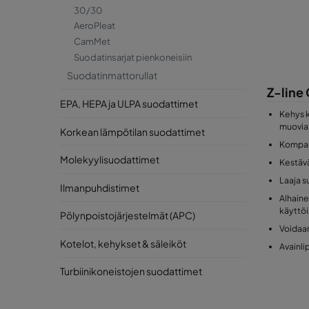
30/30
AeroPleat
CamMet
Suodatinsarjat pienkoneisiin
Suodatinmattorullat
Z-line
EPA, HEPA ja ULPA suodattimet
Kehys k
muovia
Korkean lämpötilan suodattimet
Kompak
Molekyylisuodattimet
Kestävä
Laaja s
Ilmanpuhdistimet
Alhaine
käyttö
Pölynpoistojärjestelmät (APC)
Voidaan
Kotelot, kehykset & säleiköt
Avainl
Turbiinikoneistojen suodattimet