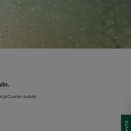
iin.
set ja Coarse-luokan