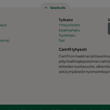
Takaisin ylös
Työkalut
S
isut
Yhteystiedot
Asiakirjahaku
Tuotehaku
stems)
Tuki
Camfil lyhyesti
Camfil on maailman johtava ilma
pölynhallintajärjestelmien valm
laitteiden tuottavuutta, vähentäv
sekä ympäristön hyvinvointia ja 