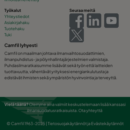
Työkalut
Seuraa meitä
Yhteystiedot
Asiakirjahaku
Tuotehaku
Tuki
Camfil lyhyesti
Camfil on maailman johtava ilmanvaihtosuodattimien,
ilmanpuhdistus- ja pölynhallintajärjestelmien valmistaja.
Puhdasilmaratkaisumme lisäävät sekä työn että laitteiden
tuottavuutta, vähentävät yrityksesi energiankulutusta ja
edistävät ihmisten sekä ympäristön hyvinvointia ja terveyttä.
Vielä täällä?
Olemme aina valmiit keskustelemaan lisää kanssasi
ilmansuodatusratkaisuista.
Ota yhteyttä
© Camfil 1963-2025 |
Tietosuojakäytännöt
ja
Evästekäytännöt