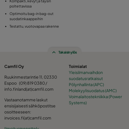
Kompakti, kevyt ja täysin
poltettavissa
Optimoitu bag-in bag-out
suodatinkaappeihin
Testattu, vuotovapaa rakenne
Takaisin ylös
Camfil Oy
Toimialat
Yleisilmanvaihdon
Ruukinmestarintie 11, 02330
suodatusratkaisut
Espoo (09) 819 0380 /
Pölynhallinta (APC)
info.finland(at)camfil.com
Molekyylisuodatus (AMC)
Voimalaitostekniikka (Power
Vastaanotamme laskut
Systems)
ensisijaisesti sähköpostitse
osoitteeseen:
invoices.fi(at)camfil.com
Ilmoitusmenettely