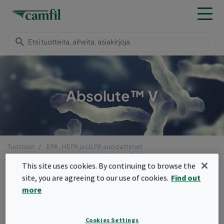
Absolute™ V
Tuotteet
EPA, HEPA ja ULPA suodattimet
Kompaktisuodattimet
Absolute™ V
This site uses cookies. By continuing to browse the
Menu
site, you are agreeing to our use of cookies.
Find out
more
Absolute™ V
V-rakenteiset Absolute™ -suodattimet
Cookies Settings