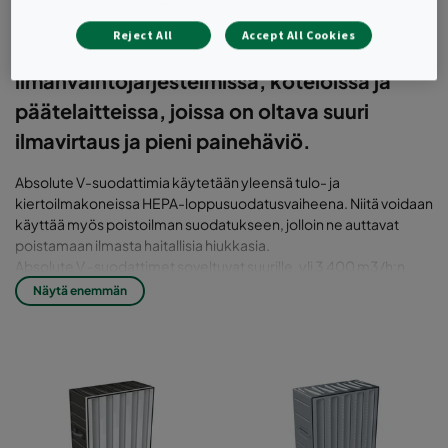
takaavat erittäin tehokkaan
Reject All
Accept All Cookies
loppusuodatuksen
ilmanvaihtojärjestelmissä, koteloissa ja
päätelaitteissa, joissa on oltava suuri
ilmavirtaus ja pieni painehäviö.
Absolute V-suodattimia käytetään yleensä tulo- ja
kiertoilmakoneissa HEPA-loppusuodatusvaiheena. Niitä voidaan
käyttää myös poistoilman suodatukseen, jolloin ne auttavat
poistamaan ilmasta haitallisia hiukkasia.
Absolute V ‑suodattimet soveltuvat suurille, yli 3 400 m3/h:n
ilmavirtauksille. Suodatinmateriaali on vekattu patentoidulla
Näytä enemmän
CMS™ -tekniikalla, jolloin materiaali asennetaan niin, että
saavutetaan optimaalinen ilmavirtaus ja suorituskyky. Absolute
V‑suodattimien reunoissa on käytetty tiivisteenä saumatonta
polyuretaanivaahtoa, joka estää ohivuodot.
Kukin Absolute V‑suodatin on testattu erikseen ja saanut EN 1822
-standardin mukaisen sertifioinnin erillisen testiprotokollan
perusteella. Sarjanumerolla varustettu testausmerkintä on