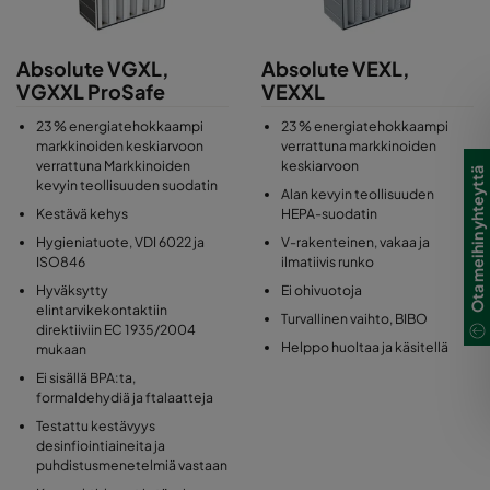
lisätty tuotteeseen.
Absolute VGXL,
Absolute VEXL,
VGXXL ProSafe
VEXXL
23 % energiatehokkaampi
23 % energiatehokkaampi
markkinoiden keskiarvoon
verrattuna markkinoiden
verrattuna Markkinoiden
keskiarvoon
Ota meihin yhteyttä
kevyin teollisuuden suodatin
Alan kevyin teollisuuden
Kestävä kehys
HEPA-suodatin
Hygieniatuote, VDI 6022 ja
V-rakenteinen, vakaa ja
ISO846
ilmatiivis runko
Hyväksytty
Ei ohivuotoja
elintarvikekontaktiin
Turvallinen vaihto, BIBO
direktiiviin EC 1935/2004
Helppo huoltaa ja käsitellä
mukaan
Ei sisällä BPA:ta,
formaldehydiä ja ftalaatteja
Testattu kestävyys
desinfiointiaineita ja
puhdistusmenetelmiä vastaan