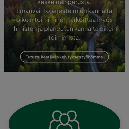
keskeinen perusta.
Ilmanvaihtojärjestelmien kannalta
oikein toimiminen tarkoittaa myös
ihmisten ja planeetan kannalta oikein
toimimista.
Tutustu kestävän kehityksen työhömme