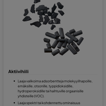
Aktiivihiili
Laaja valikoima adsorbentteja molekyylihapoille,
emäksille, otsonille, typpidioksidille,
hydroperoksidille tai haihtuville orgaanisille
yhdisteille (VOC).
Laaja spektri tai kohdennettu ominaisuus