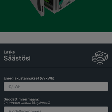
Laske
Säästösi
Energiakustannukset (€/kWh):
Suodattimien määrä::
1 suodatin vastaa 16 sylinteriä