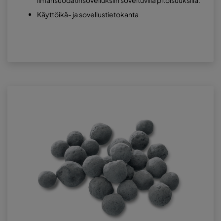
ilmansuodatinsovelluksiin soveltuvilla pitoisuuksilla.
Käyttöikä- ja sovellustietokanta