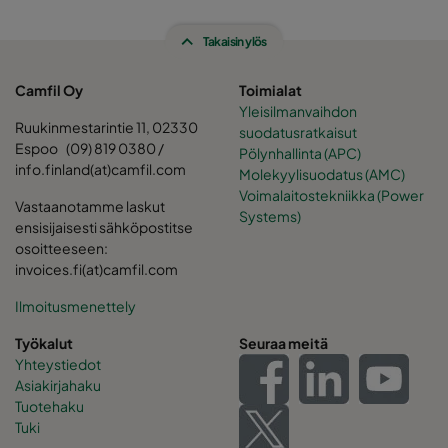
Takaisin ylös
Camfil Oy
Toimialat
Yleisilmanvaihdon
Ruukinmestarintie 11, 02330
suodatusratkaisut
Espoo (09) 819 0380 /
Pölynhallinta (APC)
info.finland(at)camfil.com
Molekyylisuodatus (AMC)
Voimalaitostekniikka (Power
Vastaanotamme laskut
Systems)
ensisijaisesti sähköpostitse
osoitteeseen:
invoices.fi(at)camfil.com
Ilmoitusmenettely
Työkalut
Seuraa meitä
Yhteystiedot
Asiakirjahaku
Tuotehaku
Tuki