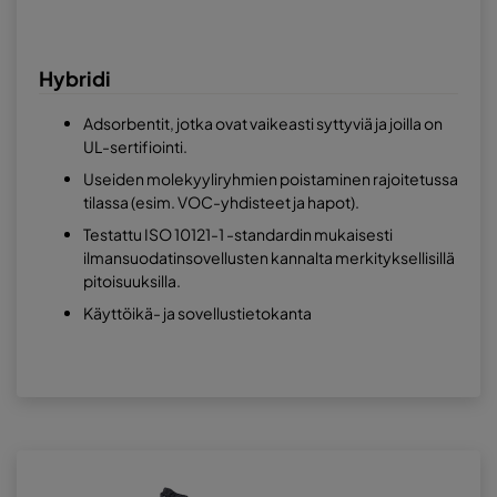
Hybridi
Adsorbentit, jotka ovat vaikeasti syttyviä ja joilla on
UL-sertifiointi.
Useiden molekyyliryhmien poistaminen rajoitetussa
tilassa (esim. VOC-yhdisteet ja hapot).
Testattu ISO 10121-1 -standardin mukaisesti
ilmansuodatinsovellusten kannalta merkityksellisillä
pitoisuuksilla.
Käyttöikä- ja sovellustietokanta