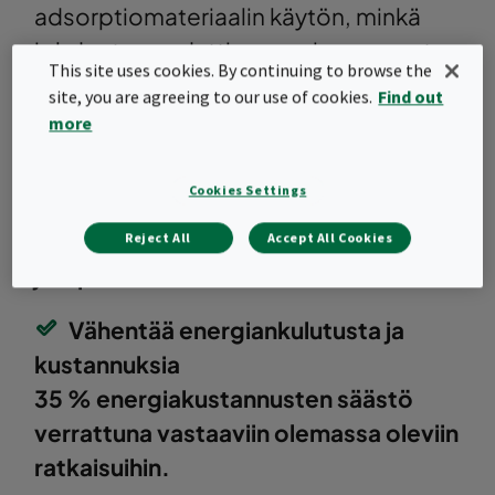
adsorptiomateriaalin käytön, minkä
johdosta suodattimen paino on saatu
This site uses cookies. By continuing to browse the
kevyemmäksi. Tämä ainutlaatuinen
site, you are agreeing to our use of cookies.
Find out
yhdistelmä tarjoaa alhaisemmat
more
kokonaiskustannukset (TCO).
Cookies Settings
Säästät työ- ja jätekustannuksissa
50 % työ- ja
Reject All
Accept All Cookies
jätepalvelukustannuksista
Vähentää energiankulutusta ja
kustannuksia
35 % energiakustannusten säästö
verrattuna vastaaviin olemassa oleviin
ratkaisuihin.