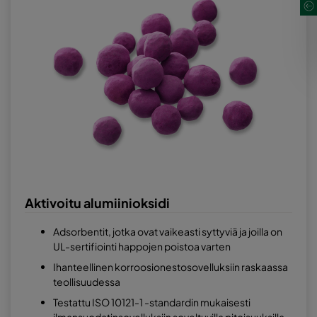
Aktivoitu alumiinioksidi
Adsorbentit, jotka ovat vaikeasti syttyviä ja joilla on
UL-sertifiointi happojen poistoa varten
Ihanteellinen korroosionestosovelluksiin raskaassa
teollisuudessa
Testattu ISO 10121-1 -standardin mukaisesti