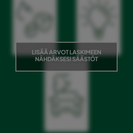
Kg kierrätettyä
Asennettujen LED-
jätettä
valojen lukumäärä
verrattuna alan
verrattuna alan
keskiarvoon
keskiarvoon
LISÄÄ ARVOT LASKIMEEN
NÄHDÄKSESI SÄÄSTÖT
Vähemmän ajettuja
kilometrejä
verrattuna alan
keskiarvoon