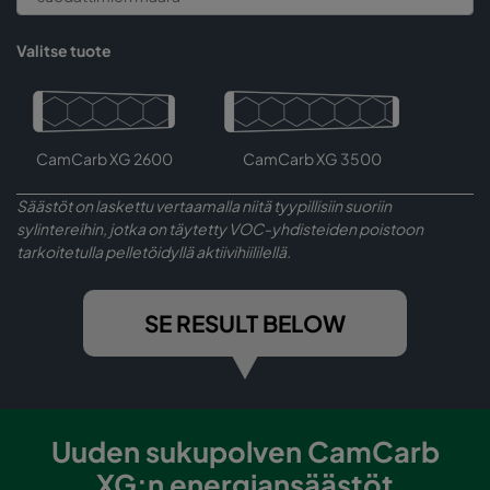
Valitse tuote
CamCarb XG 2600
CamCarb XG 3500
Säästöt on laskettu vertaamalla niitä tyypillisiin suoriin
sylintereihin, jotka on täytetty VOC-yhdisteiden poistoon
tarkoitetulla pelletöidyllä aktiivihiililellä.
SE RESULT BELOW
Uuden sukupolven CamCarb
XG:n energiansäästöt