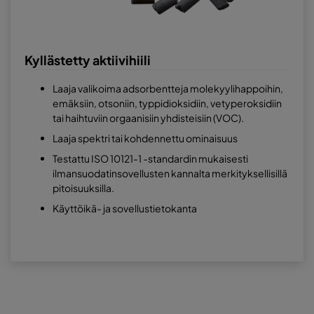
Kyllästetty aktiivihiili
Laaja valikoima adsorbentteja molekyylihappoihin,
emäksiin, otsoniin, typpidioksidiin, vetyperoksidiin
tai haihtuviin orgaanisiin yhdisteisiin (VOC).
Laaja spektri tai kohdennettu ominaisuus
Testattu ISO 10121-1 -standardin mukaisesti
ilmansuodatinsovellusten kannalta merkityksellisillä
pitoisuuksilla.
Käyttöikä- ja sovellustietokanta