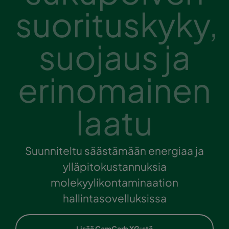
suorituskyky,
suojaus ja
erinomainen
laatu
Suunniteltu säästämään energiaa ja
ylläpitokustannuksia
molekyylikontaminaation
hallintasovelluksissa
Lisää CamCarb XG:stä