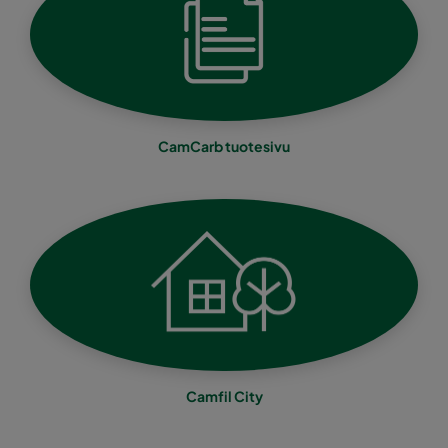
CamCarb tuotesivu
Camfil City