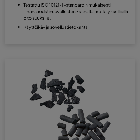
Testattu ISO 10121-1 -standardin mukaisesti
ilmansuodatinsovellusten kannalta merkityksellisillä
pitoisuuksilla.
Käyttöikä- ja sovellustietokanta