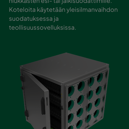
hiukkasten esi- tai jälkisuodattimille.
Koteloita käytetään yleisilmanvaihdon
suodatuksessa ja
teollisuussovelluksissa.