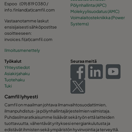
Espoo (09) 819 0380 /
Pölynhallinta (APC)
info.finland(at)camfil.com
Molekyylisuodatus (AMC)
Voimalaitostekniikka (Power
Vastaanotamme laskut
Systems)
ensisijaisesti sähköpostitse
osoitteeseen:
invoices.fi(at)camfil.com
Ilmoitusmenettely
Työkalut
Seuraa meitä
Yhteystiedot
Asiakirjahaku
Tuotehaku
Tuki
Camfil lyhyesti
Camfil on maailman johtava ilmanvaihtosuodattimien,
ilmanpuhdistus- ja pölynhallintajärjestelmien valmistaja.
Puhdasilmaratkaisumme lisäävät sekä työn että laitteiden
tuottavuutta, vähentävät yrityksesi energiankulutusta ja
edistävät ihmisten sekä ympäristön hyvinvointia ja terveyttä.