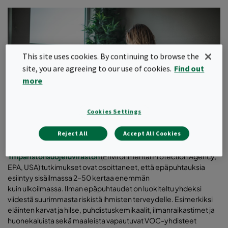
This site uses cookies. By continuing to browse the
site, you are agreeing to our use of cookies.
Find out
more
Cookies Settings
Reject All
Accept All Cookies
Ympäristönsuojeluviraston
(Environmental Protection Agency,
EPA, USA) tutkimukset ovat osoittaneet, että epäpuhtauksia
esiintyy sisäilmassa 2–50 kertaa enemmän
kuin ulkoilmassa. Ilman epäpuhtaudet on luokiteltu yhdeksi
viidestä suurimmasta riskistä ihmisten terveydelle. Esimerkiksi
eläinten karvat ja hilse, puhdistuskemikaalit, ilmanraikastimet ja
huonekaluista sekä maaleista vapautuvat VOC-yhdisteet