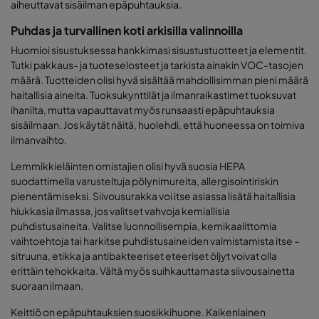
aiheuttavat sisäilman epäpuhtauksia.
Puhdas ja turvallinen koti arkisilla valinnoilla
Huomioi sisustuksessa hankkimasi sisustustuotteet ja elementit.
Tutki pakkaus- ja tuoteselosteet ja tarkista ainakin VOC-tasojen
määrä. Tuotteiden olisi hyvä sisältää mahdollisimman pieni määrä
haitallisia aineita. Tuoksukynttilät ja ilmanraikastimet tuoksuvat
ihanilta, mutta vapauttavat myös runsaasti epäpuhtauksia
sisäilmaan. Jos käytät näitä, huolehdi, että huoneessa on toimiva
ilmanvaihto.
Lemmikkieläinten omistajien olisi hyvä suosia HEPA
suodattimella varusteltuja pölynimureita, allergisointiriskin
pienentämiseksi. Siivousurakka voi itse asiassa lisätä haitallisia
hiukkasia ilmassa, jos valitset vahvoja kemiallisia
puhdistusaineita. Valitse luonnollisempia, kemikaalittomia
vaihtoehtoja tai harkitse puhdistusaineiden valmistamista itse –
sitruuna, etikka ja antibakteeriset eteeriset öljyt voivat olla
erittäin tehokkaita. Vältä myös suihkauttamasta siivousainetta
suoraan ilmaan.
Keittiö on epäpuhtauksien suosikkihuone. Kaikenlainen