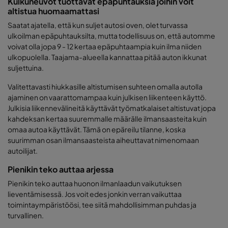
Kulkuneuvot tuottavat epäpuhtauksia joihin voit
altistua huomaamattasi
Saatat ajatella, että kun suljet autosi oven, olet turvassa
ulkoilman epäpuhtauksilta, mutta todellisuus on, että automme
voivat olla jopa 9 - 12 kertaa epäpuhtaampia kuin ilma niiden
ulkopuolella. Taajama-alueella kannattaa pitää auton ikkunat
suljettuina.
Valitettavasti hiukkasille altistumisen suhteen omalla autolla
ajaminen on vaarattomampaa kuin julkisen liikenteen käyttö.
Julkisia liikennevälineitä käyttävät työmatkalaiset altistuvat jopa
kahdeksan kertaa suuremmalle määrälle ilmansaasteita kuin
omaa autoa käyttävät. Tämä on epäreilu tilanne, koska
suurimman osan ilmansaasteista aiheuttavat nimenomaan
autoilijat.
Pienikin teko auttaa arjessa
Pienikin teko auttaa huonon ilmanlaadun vaikutuksen
lieventämisessä. Jos voit edes jonkin verran vaikuttaa
toimintaympäristöösi, tee siitä mahdollisimman puhdas ja
turvallinen.