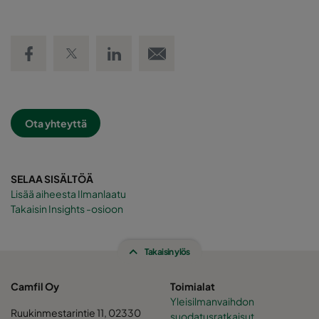
Share on Facebook
Share on Twitter
Share on LinkedIn
Email link
Ota yhteyttä
SELAA SISÄLTÖÄ
Lisää aiheesta Ilmanlaatu
Takaisin Insights -osioon
Takaisin ylös
Camfil Oy
Toimialat
Yleisilmanvaihdon
Ruukinmestarintie 11, 02330
suodatusratkaisut