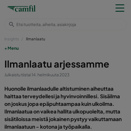
Insights
Ilmanlaatu
Menu
Ilmanlaatu arjessamme
Julkaistu tiistai 14. helmikuuta 2023
Huonolle ilmanlaadulle altistuminen aiheuttaa
haittaa terveydellesi ja hyvinvoinnillesi. Sisäilma
on joskus jopa epäpuhtaampaa kuin ulkoilma.
Ilmanlaatua on vaikea hallita ulkopuolelta, mutta
sisätiloissa meistä jokainen pystyy vaikuttamaan
ilmanlaatuun - kotona ja työpaikalla.