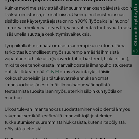
Ota meihin yhteyttä
Kuinka moni meistä viettääkään suurimman osan päivästä kodin
lisäksi toimistossa, eli sisätiloissa. Useimpien ihmisten osuus
sisätiloissa käytetystä ajasta on noin 90%. Työpaikalla "huono"
ilma ei vain heikennä terveyttä, vaan vähentää tuottavuutta sekä
lisää uneliaisuutta ja keskittymisvaikeuksia.
Työpaikalla ihmismäärä on usein suurempi kuin kotona. Tämä
tarkoittaa luonnollisesti myös suurempia määriä ihmisistä
vapautuneita hiukkasia (hajuvedet, iho, bakteerit, hiukset jne.),
mikä tekee tehokkaasta ilmanvaihdosta ja ilmanpuhdistuksesta
entistä tärkeämpää.
City M
on hyvä valinta yksittäisiin
kokoushuoneisiin, ja sitä tukevat rakennuksen omat
ilmansuodatusjärjestelmät. Ilmanlaadun säännöllistä
testaamista suositellaan myös, etenkin silloin kun työtila on
muuttuu.
Ulkoa tulevan ilman tehokas suodattaminen voi pidentää myös
rakennuksen ikää, estämällä ilmanvaihtojärjestelmien
tukkeutumisen suuremmista hiukkasista, kuten siitepölyistä,
pölyistä ja lehdistä.