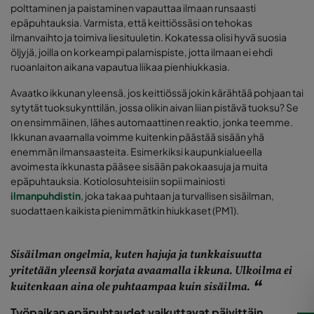
polttaminen ja paistaminen vapauttaa ilmaan runsaasti
epäpuhtauksia. Varmista, että keittiössäsi on tehokas
ilmanvaihto ja toimiva liesituuletin. Kokatessa olisi hyvä suosia
öljyjä, joilla on korkeampi palamispiste, jotta ilmaan ei ehdi
ruoanlaiton aikana vapautua liikaa pienhiukkasia.
Avaatko ikkunan yleensä, jos keittiössä jokin kärähtää pohjaan tai
sytytät tuoksukynttilän, jossa olikin aivan liian pistävä tuoksu? Se
on ensimmäinen, lähes automaattinen reaktio, jonka teemme.
Ikkunan avaamalla voimme kuitenkin päästää sisään yhä
enemmän ilmansaasteita. Esimerkiksi kaupunkialueella
avoimesta ikkunasta pääsee sisään pakokaasuja ja muita
epäpuhtauksia. Kotiolosuhteisiin sopii mainiosti
ilmanpuhdistin
, joka takaa puhtaan ja turvallisen sisäilman,
suodattaen kaikista pienimmätkin hiukkaset (PM1).
Sisäilman ongelmia, kuten hajuja ja tunkkaisuutta
yritetään yleensä korjata avaamalla ikkuna. Ulkoilma ei
kuitenkaan aina ole puhtaampaa kuin sisäilma.
Työpaikan epäpuhtaudet vaikuttavat päivittäin