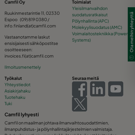
Camfil Oy
Toimialat
Yleisilmanvaihdon
Ruukinmestarintie 11, 02330
Ota meihin yhteyttä
suodatusratkaisut
Espoo (09) 819 0380 /
Pölynhallinta (APC)
info.finland(at)camfil.com
Molekyylisuodatus (AMC)
Voimalaitostekniikka (Power
Vastaanotamme laskut
Systems)
ensisijaisesti sähköpostitse
osoitteeseen:
invoices.fi(at)camfil.com
Ilmoitusmenettely
Työkalut
Seuraa meitä
Yhteystiedot
Asiakirjahaku
Tuotehaku
Tuki
Camfil lyhyesti
Camfil on maailman johtava ilmanvaihtosuodattimien,
ilmanpuhdistus- ja pölynhallintajärjestelmien valmistaja.