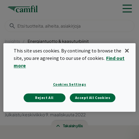
Insights
Energiantuotto & kaasuturbiinit
This site uses cookies. By continuing to browse the
Menu
site, you are agreeing to our use of cookies.
Find out
Gas turbine pre-filters:
more
importance,
Cookies Settings
considerations & latest
Reject All
Accept All Cookies
innovations
Julkaistu keskiviikko 9. maaliskuuta 2022
Takaisin ylös