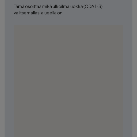
Tämä osoittaa mikä ulkoilmaluokka (ODA 1-3)
valitsemallasi alueella on.