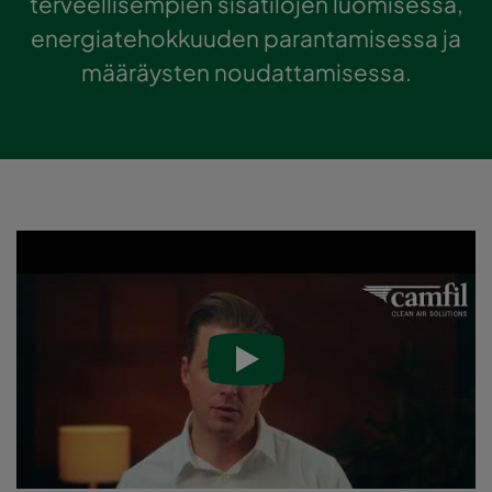
terveellisempien sisätilojen luomisessa,
energiatehokkuuden parantamisessa ja
määräysten noudattamisessa.