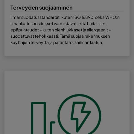
Terveyden suojaaminen
Ilmansuodatusstandardit, kuten ISO 16890, sekä WHO:n
ilmanlaatusuositukset varmistavat, että haitalliset
epäpuhtaudet – kuten pienhiukkaset ja allergeenit –
suodattuvat tehokkaasti. Tämä suojaa rakennuksen
käyttäjien terveyttä ja parantaa sisäilman laatua.