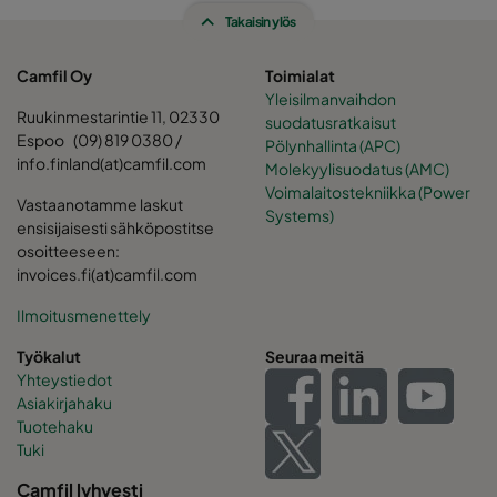
Takaisin ylös
Camfil Oy
Toimialat
Yleisilmanvaihdon
Ruukinmestarintie 11, 02330
suodatusratkaisut
Espoo (09) 819 0380 /
Pölynhallinta (APC)
info.finland(at)camfil.com
Molekyylisuodatus (AMC)
Voimalaitostekniikka (Power
Vastaanotamme laskut
Systems)
ensisijaisesti sähköpostitse
osoitteeseen:
invoices.fi(at)camfil.com
Ilmoitusmenettely
Työkalut
Seuraa meitä
Yhteystiedot
Asiakirjahaku
Tuotehaku
Tuki
Camfil lyhyesti