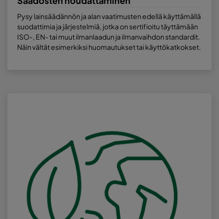
Säädösten noudattaminen
Pysy lainsäädännön ja alan vaatimusten edellä käyttämällä
suodattimia ja järjestelmiä, jotka on sertifioitu täyttämään
ISO-, EN- tai muut ilmanlaadun ja ilmanvaihdon standardit.
Näin vältät esimerkiksi huomautukset tai käyttökatkokset.