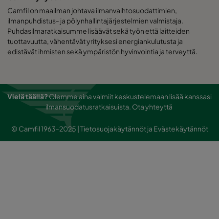
Camfil on maailman johtava ilmanvaihtosuodattimien,
ilmanpuhdistus- ja pölynhallintajärjestelmien valmistaja.
Puhdasilmaratkaisumme lisäävät sekä työn että laitteiden
tuottavuutta, vähentävät yrityksesi energiankulutusta ja
edistävät ihmisten sekä ympäristön hyvinvointia ja terveyttä.
Vielä täällä?
Olemme aina valmiit keskustelemaan lisää kanssasi
ilmansuodatusratkaisuista.
Ota yhteyttä
© Camfil 1963-2025 |
Tietosuojakäytännöt
ja
Evästekäytännöt