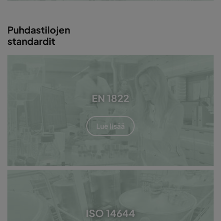
Puhdastilojen
standardit
EN 1822
Lue lisää
ISO 14644