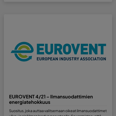
EUROVENT 4/21 – Ilmansuodattimien
energiatehokkuus
Suositus, joka auttaa valitsemaan oikeat ilmansuodattimet
ulko- ja sisäilman laadun perusteella. Se varmistaa, että