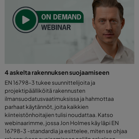
4 askelta rakennuksen suojaamiseen
EN 16798-3 tukee suunnittelijoita ja
projektipäälliköitä rakennusten
ilmansuodatusvaatimuksissa ja hahmottaa
parhaat käytännöt, joita kaikkien
kiinteistönhoitajien tulisi noudattaa. Katso
webinaarimme, jossa Jon Holmes käy läpi EN
16798-3 -standardia ja esittelee, miten se ohjaa
rakennuksen suojaamiseen neljän askeleen