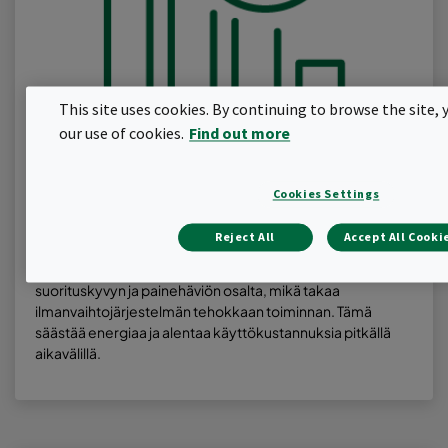
This site uses cookies. By continuing to browse the site, 
our use of cookies.
Find out more
Cookies Settings
Energiatehokkuus
Reject All
Accept All Cooki
Standardinmukaiset suodattimet on testattu
suorituskyvyn ja painehäviön osalta, mikä takaa
ilmanvaihtojärjestelmän tehokkaan toiminnan. Tämä
säästää energiaa ja alentaa käyttökustannuksia pitkällä
aikavälillä.