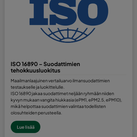
ISO 16890 – Suodattimien
tehokkuusluokitus
Maailmanlaajuinen vertailuarvo ilmansuodattimien
testaukselle ja luokittelulle.
ISO 16890 jakaa suodattimet neljään ryhmään niiden
kyvyn mukaan vangita hiukkasia (ePM1, ePM2.5, ePM10),
mikä helpottaa suodattimien valintaa todellisten
olosuhteiden perusteella.
Lue lisää