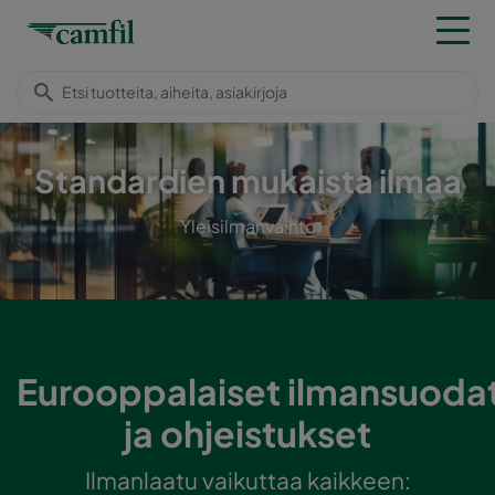
Standardien mukaista ilmaa
Yleisilmanvaihto
Eurooppalaiset
ilmansuodat
ja ohjeistukset
Ilmanlaatu vaikuttaa kaikkeen: