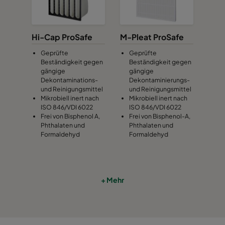
Hi-Cap ProSafe
M-Pleat ProSafe
Geprüfte
Geprüfte
Beständigkeit gegen
Beständigkeit gegen
gängige
gängige
Dekontaminations-
Dekontaminierungs-
und Reinigungsmittel
und Reinigungsmittel
Mikrobiell inert nach
Mikrobiell inert nach
ISO 846/VDI 6022
ISO 846/VDI 6022
Frei von Bisphenol A,
Frei von Bisphenol-A,
Phthalaten und
Phthalaten und
Formaldehyd
Formaldehyd
+ Mehr