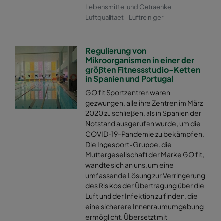
Lebensmittel und Getraenke
Luftqualitaet
Luftreiniger
Regulierung von
Mikroorganismen in einer der
größten Fitnessstudio-Ketten
in Spanien und Portugal
GO fit Sportzentren waren
gezwungen, alle ihre Zentren im März
2020 zu schließen, als in Spanien der
Notstand ausgerufen wurde, um die
COVID-19-Pandemie zu bekämpfen.
Die Ingesport-Gruppe, die
Muttergesellschaft der Marke GO fit,
wandte sich an uns, um eine
umfassende Lösung zur Verringerung
des Risikos der Übertragung über die
Luft und der Infektion zu finden, die
eine sicherere Innenraumumgebung
ermöglicht. Übersetzt mit