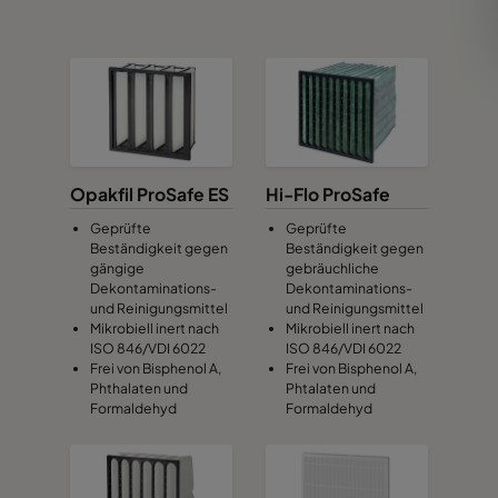
Opakfil ProSafe ES
Hi-Flo ProSafe
Geprüfte
Geprüfte
Beständigkeit gegen
Beständigkeit gegen
gängige
gebräuchliche
Dekontaminations-
Dekontaminations-
und Reinigungsmittel
und Reinigungsmittel
Mikrobiell inert nach
Mikrobiell inert nach
ISO 846/VDI 6022
ISO 846/VDI 6022
Frei von Bisphenol A,
Frei von Bisphenol A,
Phthalaten und
Phtalaten und
Formaldehyd
Formaldehyd