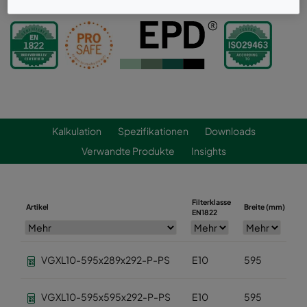
Kalkulation
Spezifikationen
Downloads
Verwandte Produkte
Insights
Filterklasse
Artikel
Breite (mm)
Hö
EN1822
VGXL10-595x289x292-P-PS
E10
595
2
VGXL10-595x595x292-P-PS
E10
595
5