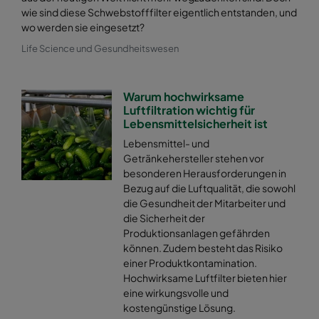
wie sind diese Schwebstofffilter eigentlich entstanden, und
wo werden sie eingesetzt?
Life Science und Gesundheitswesen
Warum hochwirksame
Luftfiltration wichtig für
Lebensmittelsicherheit ist
Lebensmittel- und
Getränkehersteller stehen vor
besonderen Herausforderungen in
Bezug auf die Luftqualität, die sowohl
die Gesundheit der Mitarbeiter und
die Sicherheit der
Produktionsanlagen gefährden
können. Zudem besteht das Risiko
einer Produktkontamination.
Hochwirksame Luftfilter bieten hier
eine wirkungsvolle und
kostengünstige Lösung.