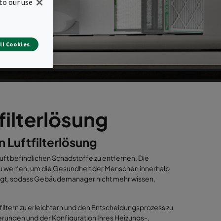
to our use
ll Cookies
filterlösung
n Luftfilterlösung
r Luft befindlichen Schadstoffe zu entfernen. Die
zu werfen, um die Gesundheit der Menschen innerhalb
orgt, sodass Gebäudemanager nicht mehr wissen,
filtern zu erleichtern und den Entscheidungsprozess zu
derungen und der Konfiguration Ihres Heizungs-,