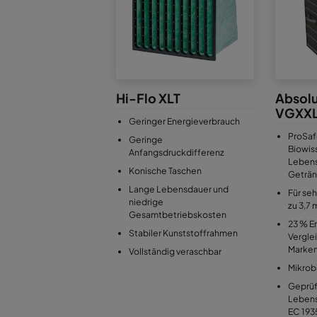
Hi-Flo XLT
Absol
VGXXL
Geringer Energieverbrauch
ProSafe
Geringe
Biowis
Anfangsdruckdifferenz
Lebens
Konische Taschen
Geträn
Lange Lebensdauer und
Für seh
niedrige
zu 3,7 
Gesamtbetriebskosten
23 % E
Stabiler Kunststoffrahmen
Vergle
Marken
Vollständig veraschbar
Mikrobi
Geprüf
Lebens
EC 19