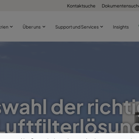
Kontaktsuche
Dokumentensuch
trien
Über uns
Support und Services
Insights
wahl der richt
Luftfilterlösun