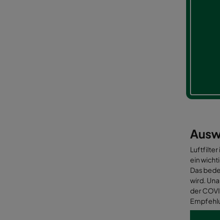
Auswa
Luftfilte
ein wicht
Das bedeu
wird. Un
der COVID
Empfehlu