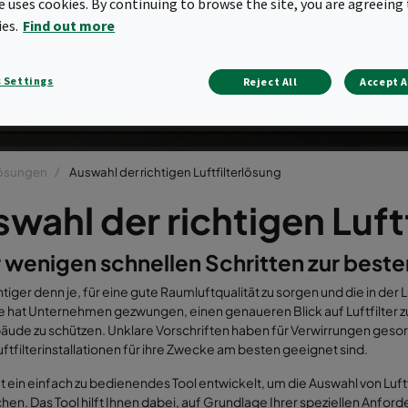
te uses cookies. By continuing to browse the site, you are agreeing 
ies.
Find out more
 Settings
Reject All
Accept A
rlösungen
Auswahl der richtigen Luftfilterlösung
wahl der richtigen Luft
r wenigen schnellen Schritten zur beste
chtiger denn je, für eine gute Raumluftqualität zu sorgen und die in de
 hat Unternehmen gezwungen, einen genaueren Blick auf Luftfilter 
bäude zu schützen. Unklare Vorschriften haben für Verwirrungen ges
ftfilterinstallationen für ihre Zwecke am besten geeignet sind.
t ein einfach zu bedienendes Tool entwickelt, um die Auswahl von Luft
hen. Das Tool hilft Ihnen dabei, auf Grundlage Ihrer speziellen Anfor