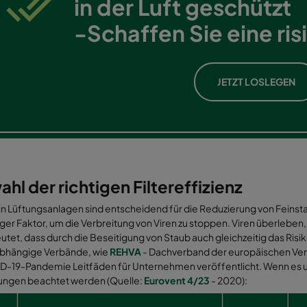
in der Luft geschützt
-Schaffen Sie eine r
JETZT LOSLEGEN
hl der richtigen Filtereffizienz
r in Lüftungsanlagen sind entscheidend für die Reduzierung von Feinsta
iger Faktor, um die Verbreitung von Viren zu stoppen. Viren überlebe
tet, dass durch die Beseitigung von Staub auch gleichzeitig das Risik
abhängige Verbände, wie
REHVA
- Dachverband der europäischen Ver
-19-Pandemie Leitfäden für Unternehmen veröffentlicht. Wenn es um d
ngen beachtet werden (Quelle:
Eurovent 4/23
- 2020):