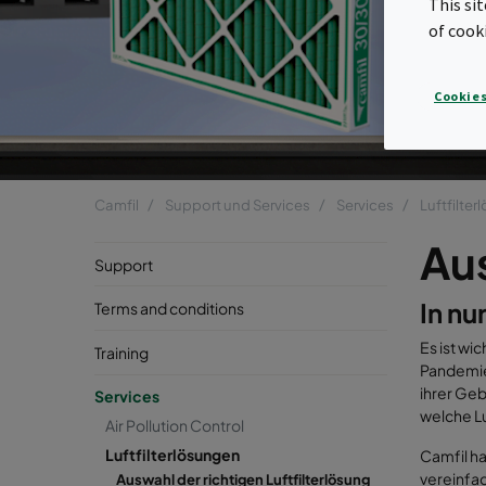
This si
of cook
Cookies
Camfil
Support und Services
Services
Luftfilte
Aus
Support
In nu
Terms and conditions
Es ist wi
Training
Pandemie
ihrer Ge
Services
welche Lu
Air Pollution Control
Luftfilterlösungen
Camfil ha
vereinfac
Auswahl der richtigen Luftfilterlösung