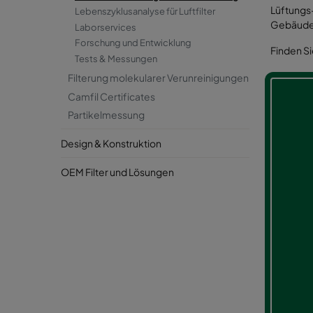
Lüftungs-
Lebenszyklusanalyse für Luftfilter
Gebäude 
Laborservices
Forschung und Entwicklung
Finden Si
Tests & Messungen
Filterung molekularer Verunreinigungen
Camfil Certificates
Partikelmessung
Design & Konstruktion
OEM Filter und Lösungen