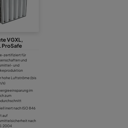
ute VGXL,
 ProSafe
-zertifiziert für
senschaften und
mittel- und
keproduktion
r hohe Luftströme (bis
m/s)
nergieeinsparung im
ich zum
durchschnitt
ell inert nach ISO 846
t auf
mittelsicherheit nach
35:2004