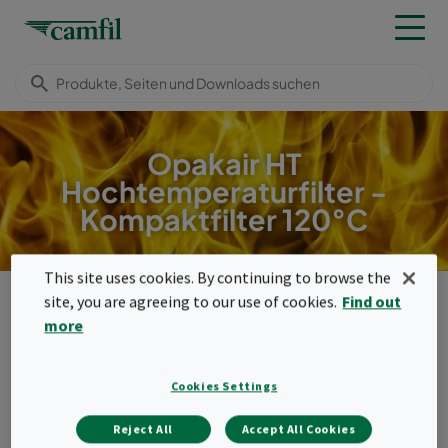
Opakair HT
Hochtemperaturfilter -
Kompaktfilter 120°C
This site uses cookies. By continuing to browse the
Camfil
Produkte
Hochtemperaturfilter
site, you are agreeing to our use of cookies.
Find out
Kompaktfilter (120 °C)
Opakair HT
more
Menu
Opakair HT
Cookies Settings
Reject All
Accept All Cookies
Der Kompaktfilter Opakair HT wurde für