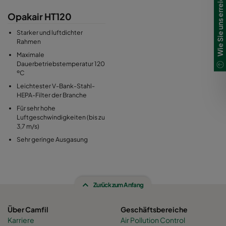
Wie Sie uns erreichen
Opakair HT120
Starker und luftdichter
Rahmen
Maximale
Dauerbetriebstemperatur 120
ºC
Leichtester V-Bank-Stahl-
HEPA-Filter der Branche
Für sehr hohe
Luftgeschwindigkeiten (bis zu
3,7 m/s)
Sehr geringe Ausgasung
Zurück zum Anfang
Über Camfil
Geschäftsbereiche
Karriere
Air Pollution Control