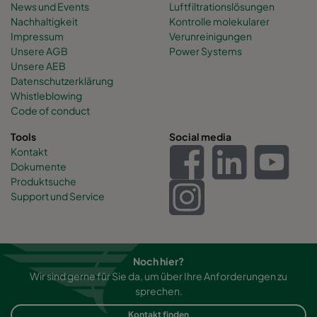
News und Events
Luftfiltrationslösungen
Nachhaltigkeit
Kontrolle molekularer
Impressum
Verunreinigungen
Unsere AGB
Power Systems
Unsere AEB
Datenschutzerklärung
Whistleblowing
Code of conduct
Tools
Social media
Kontakt
Dokumente
Produktsuche
Support und Service
Noch hier?
Wir sind gerne für Sie da, um über Ihre Anforderungen zu
sprechen.
Kontakt finden