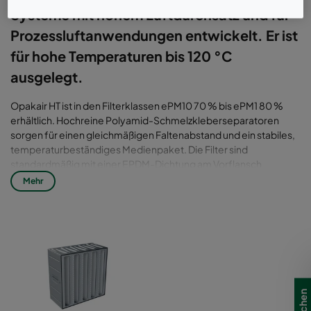
Systeme mit hohem Luftdurchsatz und für
Prozessluftanwendungen entwickelt. Er ist
für hohe Temperaturen bis 120 °C
ausgelegt.
Opakair HT ist in den Filterklassen ePM10 70 % bis ePM1 80 %
erhältlich. Hochreine Polyamid-Schmelzkleberseparatoren
sorgen für einen gleichmäßigen Faltenabstand und ein stabiles,
temperaturbeständiges Medienpaket. Die Filter sind
standardmäßig mit einer EPDM-Dichtung am Vorflansch
ausgestattet, welche das Risiko eines Luftbypasses ausschließt.
Mehr
Die Opakair HT-Familie umfasst Rahmen aus verzinktem Stahl
und Edelstahl. Beide haben dank der neuesten
Metallumformungstechnologie das gleiche moderne Design
und sind robust, langlebig und dennoch leicht.