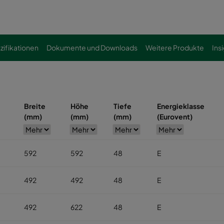
zifikationen
Dokumente und Downloads
Weitere Produkte
Ins
Breite
Höhe
Tiefe
Energieklasse
(mm)
(mm)
(mm)
(Eurovent)
592
592
48
E
492
492
48
E
492
622
48
E