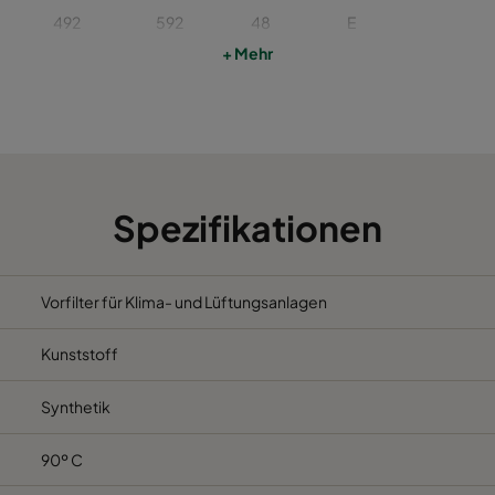
492
592
48
E
+ Mehr
392
622
48
E
392
492
48
E
287
592
48
E
Spezifikationen
592
592
96
D
Vorfilter für Klima- und Lüftungsanlagen
492
492
96
D
Kunststoff
492
622
96
D
Synthetik
492
592
96
D
90º C