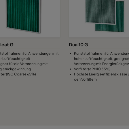
leat G
Dual10 G
tstoffrahmen für Anwendungen mit
Kunststoffrahmen für Anwendun
r Luftfeuchtigkeit
hoher Luftfeuchtigkeit, geeignet
gnet für die Verbrennung mit
Verbrennung mit Energierückge
gierückgewinnung
Vorfilter (ePM10 55%)
ilter (ISO Coarse 65%)
Höchste Energieeffizienzklasse 
den Vorfiltern