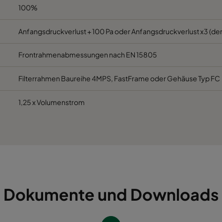
392
622
96
D
100%
392
492
96
D
Anfangsdruckverlust + 100 Pa oder Anfangsdruckverlust x3 (der
Frontrahmenabmessungen nach EN 15805
287
592
96
D
Filterrahmen Baureihe 4MPS, FastFrame oder Gehäuse Typ FC
1,25 x Volumenstrom
Dokumente und Downloads