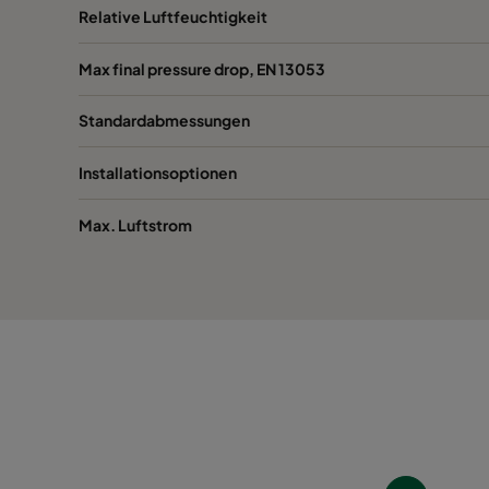
30/30 G 1050 392x622x96
ePM10 50%
Relative Luftfeuchtigkeit
30/30 G 1050 392x492x96
ePM10 50%
Max final pressure drop, EN 13053
Standardabmessungen
30/30 G 1050 287x592x96*
ePM10 50%
Installationsoptionen
Max. Luftstrom