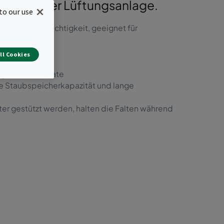
haltung der Lüftungsanlage.
to our use
hoher Luftfeuchtigkeit, geeignet für
ng
ll Cookies
 bis zu 6 Monate
e Staubspeicherkapazität und lange
tter gestützt werden, halten die Falten während