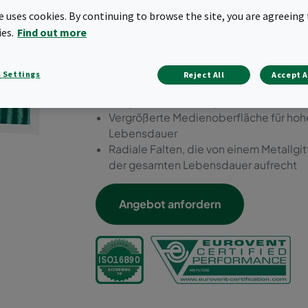
Kompaktfilter und zur Rein
te uses cookies. By continuing to browse the site, you are agreeing 
ies.
Find out more
Kunststoffrahmen für Anwendungen mit 
Verbrennung mit Energierückgewinnu
Vorfilter (ePM10 50%)
 Settings
Reject All
Accept A
Optimierte Energieeffizienz
Lange Lebensdauer, je nach Anwendung
Vergrößerte Medienoberfläche für hoh
Lebensdauer
Radiale Falten, die von einem Metallgi
der gesamten Lebensdauer aufrecht
Angebot anfordern