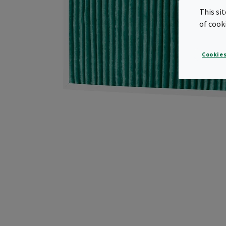
This si
of cook
Cookies