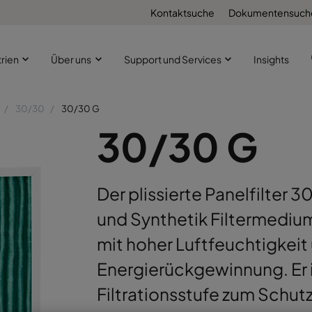
Kontaktsuche
Dokumentensuch
trien
Über uns
Support und Services
Insights
30/30
30/30 G
30/30 G
Der plissierte Panelfilter
und Synthetik Filtermediu
mit hoher Luftfeuchtigkeit
Energierückgewinnung. Er is
Filtrationsstufe zum Schut