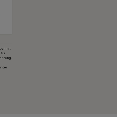
gen mit
 für
winnung.
unter