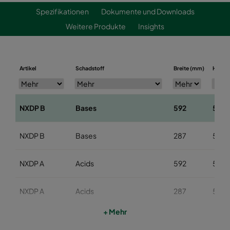
Spezifikationen
Dokumente und Downloads
Weitere Produkte
Insights
Artikel
Schadstoff
Breite (mm)
Höhe 
NXDP B
Bases
592
592
NXDP B
Bases
287
592
NXDP A
Acids
592
592
NXDP A
Acids
287
592
+ Mehr
NXDP V
Organics
592
592