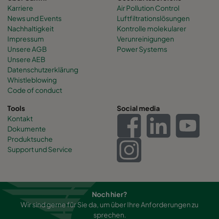
Karriere
Air Pollution Control
News und Events
Luftfiltrationslösungen
Nachhaltigkeit
Kontrolle molekularer
Impressum
Verunreinigungen
Unsere AGB
Power Systems
Unsere AEB
Datenschutzerklärung
Whistleblowing
Code of conduct
Tools
Social media
Kontakt
Dokumente
Produktsuche
Support und Service
Noch hier?
Wir sind gerne für Sie da, um über Ihre Anforderungen zu
sprechen.