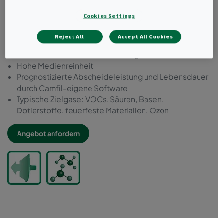
Mehrere Medientypen können in einem Filter
Cookies Settings
kombiniert werden
Niedriger Druckverlust
Reject All
Accept All Cookies
Gering ausgasende Komponenten
Individuell auf VOC-Emissionen getestet
Hohe Medienreinheit
Prognostizierte Abscheideleistung und Lebensdauer
durch Camfil-eigene Software
Typische Zielgase: VOCs, Säuren, Basen,
Dotierstoffe, feuerfeste Materialien, Ozon
Angebot anfordern