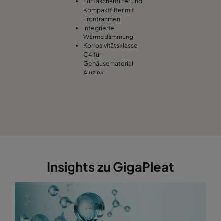
Für Taschenfilter und
Kompaktfilter mit
Frontrahmen
Integrierte
Wärmedämmung
Korrosivitätsklasse
C4 für
Gehäusematerial
Aluzink
Insights zu GigaPleat