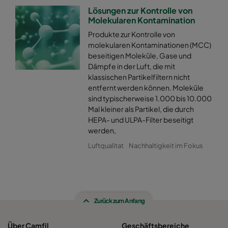
Lösungen zur Kontrolle von
Molekularen Kontamination
Produkte zur Kontrolle von
molekularen Kontaminationen (MCC)
beseitigen Moleküle, Gase und
Dämpfe in der Luft, die mit
klassischen Partikelfiltern nicht
entfernt werden können. Moleküle
sind typischerweise 1.000 bis 10.000
Mal kleiner als Partikel, die durch
HEPA- und ULPA-Filter beseitigt
werden,
Luftqualitat
Nachhaltigkeit im Fokus
Zurück zum Anfang
Über Camfil
Geschäftsbereiche