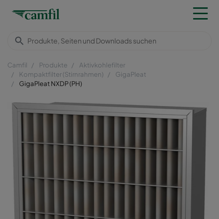
Camfil
Produkte
Aktivkohlefilter
Kompaktfilter (Stirnrahmen)
GigaPleat
GigaPleat NXDP (PH)