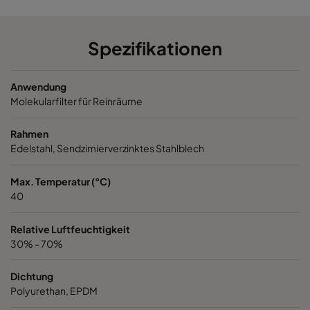
NXDP V
Organics
287
592
Spezifikationen
NXDP ABV
Bases, Acids, Organics
592
592
Anwendung
NXDP ABV
Bases, Acids, Organics
287
592
Molekularfilter für Reinräume
Rahmen
Edelstahl, Sendzimierverzinktes Stahlblech
Max. Temperatur (°C)
40
Relative Luftfeuchtigkeit
30% - 70%
Dichtung
Polyurethan, EPDM