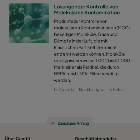
Lösungen zur Kontrolle von
Molekularen Kontamination
Produkte zur Kontrolle von
molekularen Kontaminationen (MCC)
beseitigen Moleküle, Gase und
Dämpfe in der Luft, die mit
klassischen Partikelfiltern nicht
entfernt werden können. Moleküle
sind typischerweise 1.000 bis 10.000
Mal kleiner als Partikel, die durch
HEPA- und ULPA-Filter beseitigt
werden,
Luftqualitat
Nachhaltigkeit im Fokus
Zurück zum Anfang
Über Camfil
Geschäftsbereiche