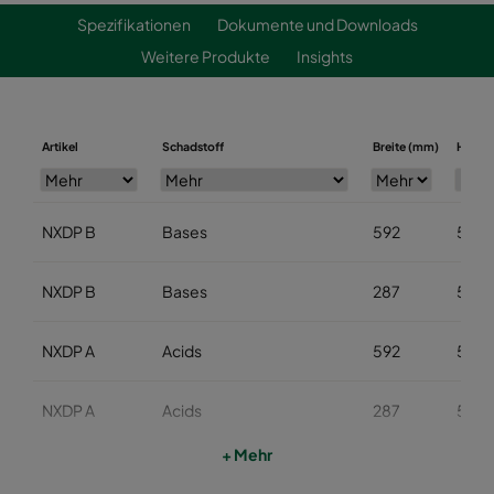
Spezifikationen
Dokumente und Downloads
Weitere Produkte
Insights
Artikel
Schadstoff
Breite (mm)
Höhe 
NXDP B
Bases
592
592
NXDP B
Bases
287
592
NXDP A
Acids
592
592
NXDP A
Acids
287
592
+ Mehr
NXDP V
Organics
592
592