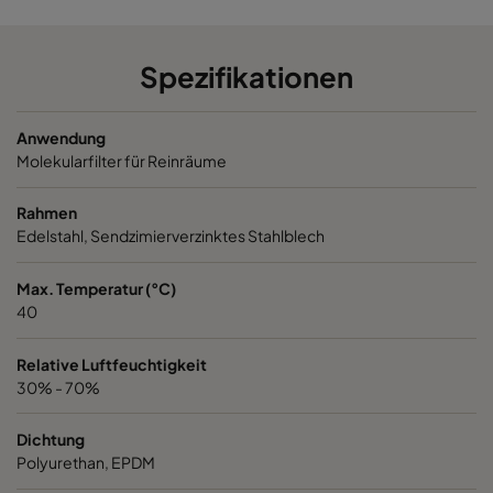
NXDP V
Organics
287
592
Spezifikationen
NXDP ABV
Bases, Acids, Organics
592
592
Anwendung
NXDP ABV
Bases, Acids, Organics
287
592
Molekularfilter für Reinräume
Rahmen
Edelstahl, Sendzimierverzinktes Stahlblech
Max. Temperatur (°C)
40
Relative Luftfeuchtigkeit
30% - 70%
Dichtung
Polyurethan, EPDM