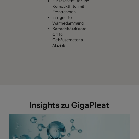
Für Taschenfilter und
Kompaktfilter mit
Frontrahmen
Integrierte
Wärmedämmung
Korrosivitätsklasse
C4 für
Gehäusematerial
Aluzink
Insights zu GigaPleat