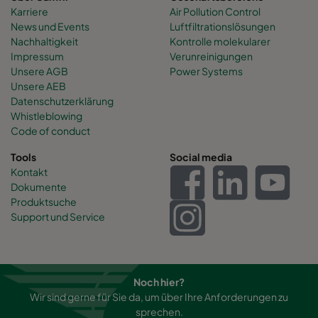
Karriere
Air Pollution Control
News und Events
Luftfiltrationslösungen
Nachhaltigkeit
Kontrolle molekularer
Impressum
Verunreinigungen
Unsere AGB
Power Systems
Unsere AEB
Datenschutzerklärung
Whistleblowing
Code of conduct
Tools
Social media
Kontakt
Dokumente
Produktsuche
Support und Service
Noch hier?
Wir sind gerne für Sie da, um über Ihre Anforderungen zu
sprechen.