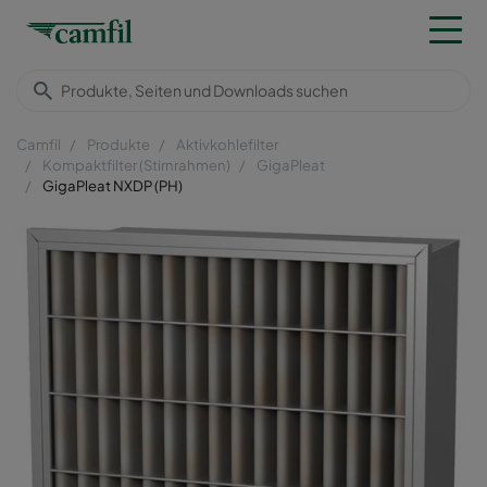
Camfil
Produkte
Aktivkohlefilter
Kompaktfilter (Stirnrahmen)
GigaPleat
GigaPleat NXDP (PH)