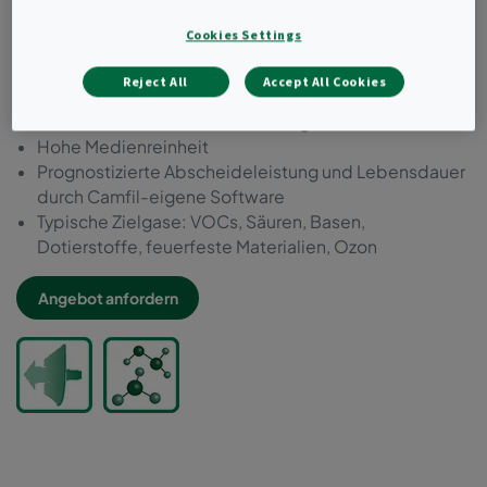
Mehrere Medientypen können in einem Filter
Cookies Settings
kombiniert werden
Niedriger Druckverlust
Reject All
Accept All Cookies
Gering ausgasende Komponenten
Individuell auf VOC-Emissionen getestet
Hohe Medienreinheit
Prognostizierte Abscheideleistung und Lebensdauer
durch Camfil-eigene Software
Typische Zielgase: VOCs, Säuren, Basen,
Dotierstoffe, feuerfeste Materialien, Ozon
Angebot anfordern