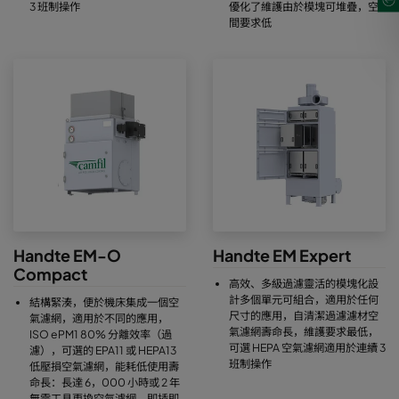
3 班制操作
優化了維護由於模塊可堆疊，空
間要求低
Handte EM-O
Handte EM Expert
Compact
高效、多級過濾靈活的模塊化設
計多個單元可組合，適用於任何
結構緊湊，便於機床集成一個空
尺寸的應用，自清潔過濾濾材空
氣濾網，適用於不同的應用，
氣濾網壽命長，維護要求最低，
ISO ePM1 80% 分離效率（過
可選 HEPA 空氣濾網適用於連續 3
濾），可選的 EPA11 或 HEPA13
班制操作
低壓損空氣濾網，能耗低使用壽
命長：長達 6，000 小時或 2 年
無需工具更換空氣濾網，即插即