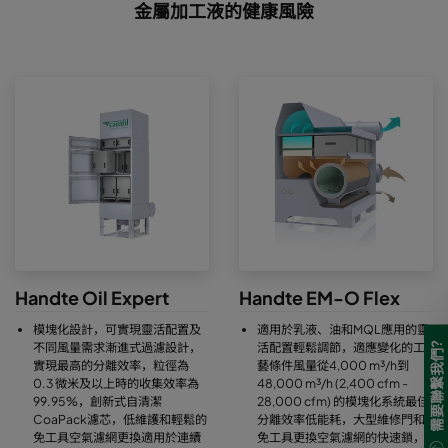
金屬加工液的健康風險
Handte Oil Expert
Handte EM-O Flex
模塊化設計，可實現靈活配置及
適用於乳液、油和MQL應用的靈
不同風量需求漸進式過濾設計，
活配置輕鬆調節，適應變化的工
需要聯繫我們?
實現最高的分離效率，粒徑為
藝條件風量從4,000 m³/h到
0.3 微米及以上時的收集效率為
48,000 m³/h (2,400 cfm -
99.95%，創新式自清潔
28,000 cfm) 的模塊化系統最佳
CoaPack濾芯，低維護和輕鬆的
分離效率低能耗，大型維修門和
免工具空氣濾網更換適用於連續
免工具更換空氣濾網的快速鎖，