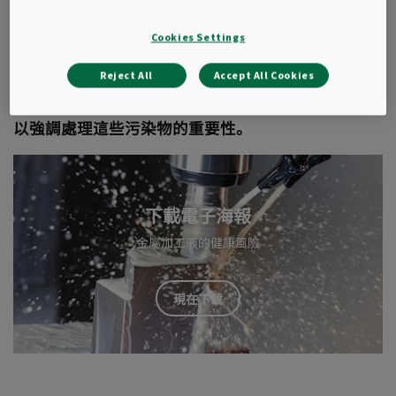
機床操作員暴露在金屬加工過程中產生的冷卻劑或潤
滑油霧中會引發各類健康和安全風險。這些金屬加工
Cookies Settings
液的空氣顆粒必須直接從工作區域中抽出，以免在打
Reject All
Accept All Cookies
開加工機器門時擴散至環境空氣。為更好地了解操作
員的健康風險，我們製作了可免費下載的電子海報，
以強調處理這些污染物的重要性。
下載電子海報
金屬加工液的健康風險
現在下載