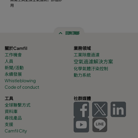
用
回到頂部
關於Camfil
業務領域
工作機會
工業除塵過濾
人員
空氣過濾解決方案
新聞/活動
化學氣體
汙染控制
永續發展
動力系統
Whistleblowing
Code of conduct
工具
社群媒體
全球聯繫方式
資料庫
尋找產品
支援
Camfil City