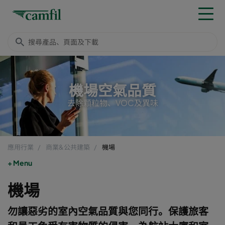
機場空氣品質
去除顆粒物、VOC及異味
應用行業
商業&公共建築
機場
Menu
機場
勿讓惡劣的室內空氣品質與您同行。保護旅客