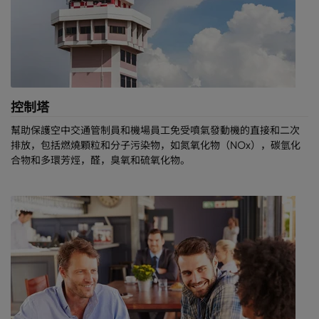
控制塔
幫助保護空中交通管制員和機場員工免受噴氣發動機的直接和二次
排放，包括燃燒顆粒和分子污染物，如氮氧化物（NOx），碳氫化
合物和多環芳烴，醛，臭氧和硫氧化物。