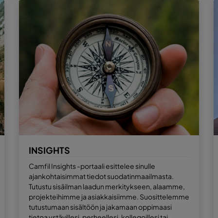
INSIGHTS
Camfil Insights -portaali esittelee sinulle
ajankohtaisimmat tiedot suodatinmaailmasta.
Tutustu sisäilman laadun merkitykseen, alaamme,
projekteihimme ja asiakkaisiimme. Suosittelemme
tutustumaan sisältöön ja jakamaan oppimaasi
tietoa ystävillesi, perheellesi, kollegoillesi tai