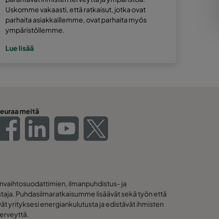
Uskomme vakaasti, että ratkaisut, jotka ovat
parhaita asiakkaillemme, ovat parhaita myös
ympäristöllemme.
Lue lisää
euraa meitä
nvaihtosuodattimien, ilmanpuhdistus- ja
istaja. Puhdasilmaratkaisumme lisäävät sekä työn että
ät yrityksesi energiankulutusta ja edistävät ihmisten
terveyttä.