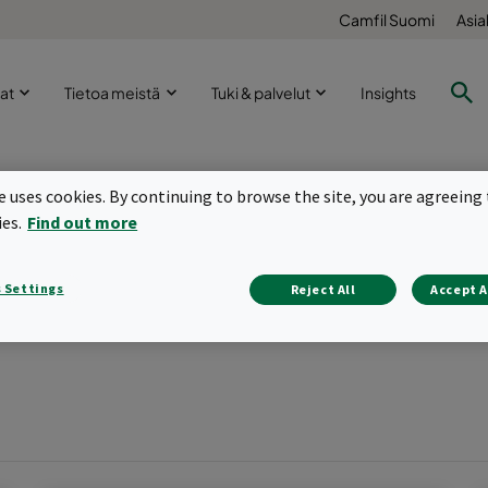
Camfil Suomi
Asia
lat
Tietoa meistä
Tuki & palvelut
Insights
te uses cookies. By continuing to browse the site, you are agreeing 
ies.
Find out more
ä mahdollisimman pian.
 Settings
Reject All
Accept A