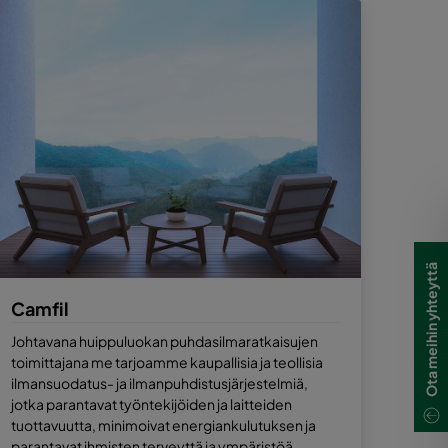
Ota meihin yhteyttä
Camfil
Johtavana huippuluokan puhdasilmaratkaisujen
toimittajana me tarjoamme kaupallisia ja teollisia
ilmansuodatus- ja ilmanpuhdistusjärjestelmiä,
jotka parantavat työntekijöiden ja laitteiden
tuottavuutta, minimoivat energiankulutuksen ja
parantavat ihmisten terveyttä ja ympäristöä.