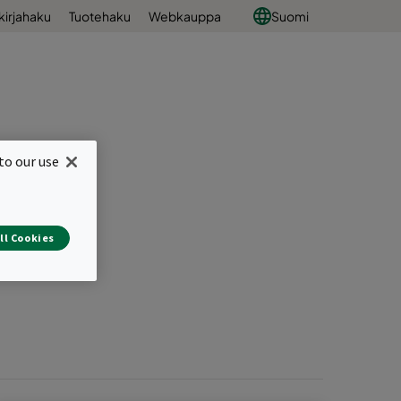
kirjahaku
Tuotehaku
Webkauppa
Suomi
to our use
ll Cookies