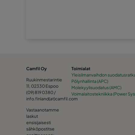
Camfil Oy
Toimialat
Yleisilmanvaihdon suodatusratka
Ruukinmestarintie
Pölynhallinta (APC)
11, 02330 Espoo
Molekyylisuodatus (AMC)
(09) 819 0380 /
Voimalaitostekniikka (Power Sy
info.finland(at)camfil.com
Vastaanotamme
laskut
ensisijaisesti
sähköpostitse