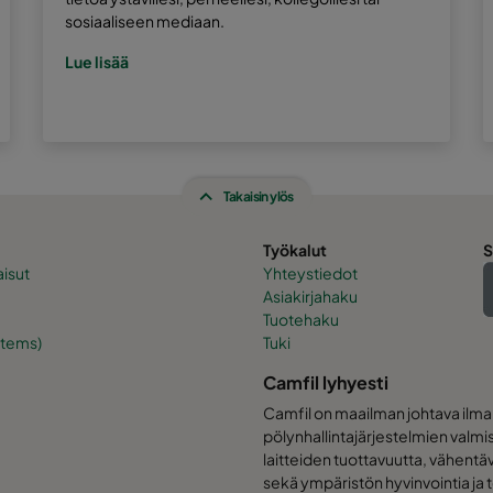
sosiaaliseen mediaan.
Lue lisää
Takaisin ylös
Työkalut
S
isut
Yhteystiedot
Asiakirjahaku
Tuotehaku
stems)
Tuki
Camfil lyhyesti
Camfil on maailman johtava ilma
pölynhallintajärjestelmien valm
laitteiden tuottavuutta, vähentäv
sekä ympäristön hyvinvointia ja 