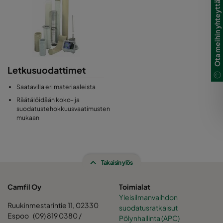
Ota meihin yhteyttä
Letkusuodattimet
Saatavilla eri materiaaleista
Räätälöidään koko- ja
suodatustehokkuusvaatimusten
mukaan
Takaisin ylös
Camfil Oy
Toimialat
Yleisilmanvaihdon
Ruukinmestarintie 11, 02330
suodatusratkaisut
Espoo (09) 819 0380 /
Pölynhallinta (APC)