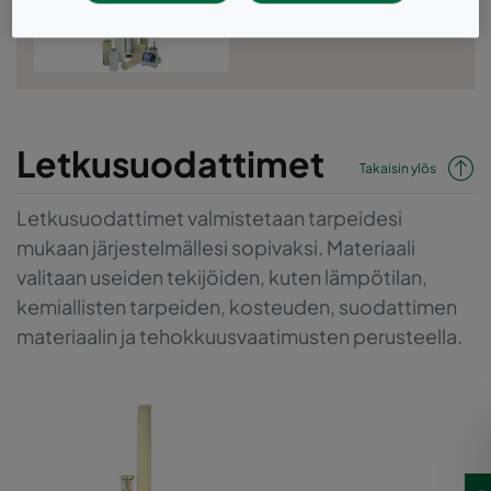
Letkusuodattimet
Letkusuodattimet
Takaisin ylös
Letkusuodattimet valmistetaan tarpeidesi
mukaan järjestelmällesi sopivaksi. Materiaali
valitaan useiden tekijöiden, kuten lämpötilan,
kemiallisten tarpeiden, kosteuden, suodattimen
materiaalin ja tehokkuusvaatimusten perusteella.