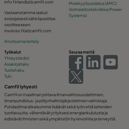
info.finland(at)camfil.com
Molekyylisuodatus (AMC)
Voimalaitostekniikka (Power
Vastaanotamme laskut
Systems)
ensisijaisesti sähköpostitse
osoitteeseen:
invoices.fi(at)camfil.com
Ilmoitusmenettely
Työkalut
Seuraa meitä
Yhteystiedot
Asiakirjahaku
Tuotehaku
Tuki
Camfil lyhyesti
Camfil on maailman johtava ilmanvaihtosuodattimien,
ilmanpuhdistus- ja pölynhallintajärjestelmien valmistaja.
Puhdasilmaratkaisumme lisäävät sekä työn että laitteiden
tuottavuutta, vähentävät yrityksesi energiankulutusta ja
edistävät ihmisten sekä ympäristön hyvinvointia ja terveyttä.