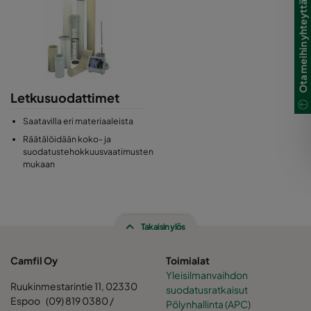
Ota meihin yhteyttä
Letkusuodattimet
Saatavilla eri materiaaleista
Räätälöidään koko- ja
suodatustehokkuusvaatimusten
mukaan
Takaisin ylös
Camfil Oy
Toimialat
Yleisilmanvaihdon
Ruukinmestarintie 11, 02330
suodatusratkaisut
Espoo (09) 819 0380 /
Pölynhallinta (APC)