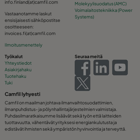
info.finland(at)camfil.com
Molekyylisuodatus (AMC)
Voimalaitostekniikka (Power
Vastaanotamme laskut
Systems)
ensisijaisesti sähköpostitse
osoitteeseen:
invoices.fi(at)camfil.com
Ilmoitusmenettely
Työkalut
Seuraa meitä
Yhteystiedot
Asiakirjahaku
Tuotehaku
Tuki
Camfil lyhyesti
Camfil on maailman johtava ilmanvaihtosuodattimien,
ilmanpuhdistus- ja pölynhallintajärjestelmien valmistaja.
Puhdasilmaratkaisumme lisäävät sekä työn että laitteiden
tuottavuutta, vähentävät yrityksesi energiankulutusta ja
edistävät ihmisten sekä ympäristön hyvinvointia ja terveyttä.