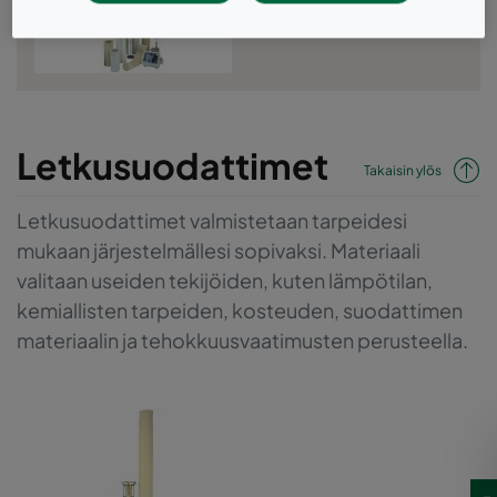
Letkusuodattimet
Letkusuodattimet
Takaisin ylös
Letkusuodattimet valmistetaan tarpeidesi
mukaan järjestelmällesi sopivaksi. Materiaali
valitaan useiden tekijöiden, kuten lämpötilan,
kemiallisten tarpeiden, kosteuden, suodattimen
materiaalin ja tehokkuusvaatimusten perusteella.