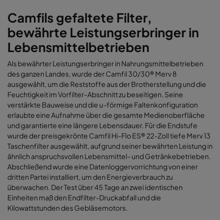
Camfils gefaltete Filter,
bewährte Leistungserbringer in
Lebensmittelbetrieben
Als bewährter Leistungserbringer in Nahrungsmittelbetrieben
des ganzen Landes, wurde der Camfil 30/30® Merv 8
ausgewählt, um die Reststoffe aus der Brotherstellung und die
Feuchtigkeit im Vorfilter-Abschnitt zu beseitigen. Seine
verstärkte Bauweise und die u-förmige Faltenkonfiguration
erlaubte eine Aufnahme über die gesamte Medienoberfläche
und garantierte eine längere Lebensdauer. Für die Endstufe
wurde der preisgekrönte Camfil Hi-Flo ES® 22-Zoll tiefe Merv 13
Taschenfilter ausgewählt, aufgrund seiner bewährten Leistung in
ähnlich anspruchsvollen Lebensmittel- und Getränkebetrieben.
Abschließend wurde eine Datenloggervorrichtung von einer
dritten Partei installiert, um den Energieverbrauch zu
überwachen. Der Test über 45 Tage an zwei identischen
Einheiten maß den Endfilter-Druckabfall und die
Kilowattstunden des Gebläsemotors
.