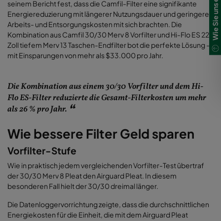
Wie Sie uns erreichen
seinem Bericht fest, dass die Camfil-Filter eine signifikante
Energiereduzierung mit längerer Nutzungsdauer und geringeren
Arbeits- und Entsorgungskosten mit sich brachten. Die
Kombination aus Camfil 30/30 Merv 8 Vorfilter und Hi-Flo ES 22-
Zoll tiefem Merv 13 Taschen-Endfilter bot die perfekte Lösung –
mit Einsparungen von mehr als $33.000 pro Jahr
.
Die Kombination aus einem 30/30 Vorfilter und dem Hi-
Flo ES-Filter reduzierte die Gesamt-Filterkosten um mehr
als 26 % pro Jahr.
Wie bessere Filter Geld sparen
Vorfilter-Stufe
Wie in praktisch jedem vergleichenden Vorfilter-Test übertraf
der 30/30 Merv 8 Pleat den Airguard Pleat. In diesem
besonderen Fall hielt der 30/30 dreimal länger.
Die Datenloggervorrichtung zeigte, dass die durchschnittlichen
Energiekosten für die Einheit, die mit dem Airguard Pleat