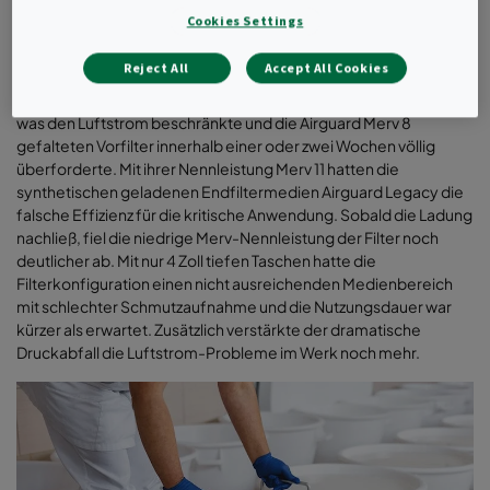
Cookies Settings
Drei Lüftungsanlagen versorgten wichtige
Verarbeitungsbereiche mit 170.000 CFM Luft in einem der
Reject All
Accept All Cookies
größten Fertigungsbetriebe für Tiefkühlkost. Die hohe
Feuchtigkeit der Rückluft enthielt Reste aus der Brotherstellung,
was den Luftstrom beschränkte und die Airguard Merv 8
gefalteten Vorfilter innerhalb einer oder zwei Wochen völlig
überforderte. Mit ihrer Nennleistung Merv 11 hatten die
synthetischen geladenen Endfiltermedien Airguard Legacy die
falsche Effizienz für die kritische Anwendung. Sobald die Ladung
nachließ, fiel die niedrige Merv-Nennleistung der Filter noch
deutlicher ab. Mit nur 4 Zoll tiefen Taschen hatte die
Filterkonfiguration einen nicht ausreichenden Medienbereich
mit schlechter Schmutzaufnahme und die Nutzungsdauer war
kürzer als erwartet. Zusätzlich verstärkte der dramatische
Druckabfall die Luftstrom-Probleme im Werk noch mehr
.