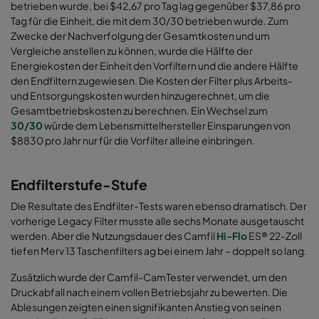
betrieben wurde, bei $42,67 pro Tag lag gegenüber $37,86 pro
Tag für die Einheit, die mit dem 30/30 betrieben wurde. Zum
Zwecke der Nachverfolgung der Gesamtkosten und um
Vergleiche anstellen zu können, wurde die Hälfte der
Energiekosten der Einheit den Vorfiltern und die andere Hälfte
den Endfiltern zugewiesen. Die Kosten der Filter plus Arbeits-
und Entsorgungskosten wurden hinzugerechnet, um die
Gesamtbetriebskosten zu berechnen. Ein Wechsel zum
30/30
würde dem Lebensmittelhersteller Einsparungen von
$8830 pro Jahr nur für die Vorfilter alleine einbringen
.
Endfilterstufe-Stufe
Die Resultate des Endfilter-Tests waren ebenso dramatisch. Der
vorherige Legacy Filter musste alle sechs Monate ausgetauscht
werden. Aber die Nutzungsdauer des
Camfil
Hi-Flo
ES® 22-Zoll
tiefen Merv 13 Taschenfilters
ag bei einem Jahr – doppelt so lang.
Zusätzlich wurde der Camfil-CamTester verwendet, um den
Druckabfall nach einem vollen Betriebsjahr zu bewerten. Die
Ablesungen zeigten einen signifikanten Anstieg von seinen