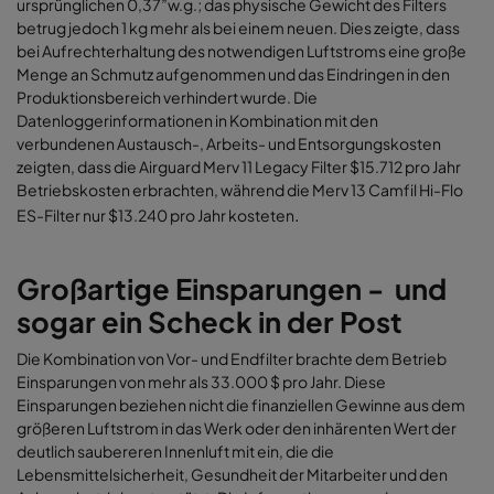
ursprünglichen 0,37”w.g.; das physische Gewicht des Filters
betrug jedoch 1 kg mehr als bei einem neuen. Dies zeigte, dass
bei Aufrechterhaltung des notwendigen Luftstroms eine große
Menge an Schmutz aufgenommen und das Eindringen in den
Produktionsbereich verhindert wurde. Die
Datenloggerinformationen in Kombination mit den
verbundenen Austausch-, Arbeits- und Entsorgungskosten
zeigten, dass die Airguard Merv 11 Legacy Filter $15.712 pro Jahr
Betriebskosten erbrachten, während die Merv 13 Camfil Hi-Flo
.
ES-Filter nur $13.240 pro Jahr kosteten
Großartige Einsparungen - und
sogar ein Scheck in der Post
Die Kombination von Vor- und Endfilter brachte dem Betrieb
Einsparungen von mehr als 33.000 $ pro Jahr. Diese
Einsparungen beziehen nicht die finanziellen Gewinne aus dem
größeren Luftstrom in das Werk oder den inhärenten Wert der
deutlich saubereren Innenluft mit ein, die die
Lebensmittelsicherheit, Gesundheit der Mitarbeiter und den