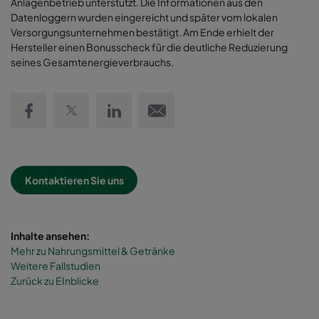
Anlagenbetrieb unterstützt. Die Informationen aus den
Datenloggern wurden eingereicht und später vom lokalen
Versorgungsunternehmen bestätigt. Am Ende erhielt der
Hersteller einen Bonusscheck für die deutliche Reduzierung
seines Gesamtenergieverbrauchs
.
Share on Facebook
Share on Twitter
Share on LinkedIn
Email link
Kontaktieren Sie uns
Inhalte ansehen:
Mehr zu Nahrungsmittel & Getränke
Weitere Fallstudien
Zurück zu EInblicke