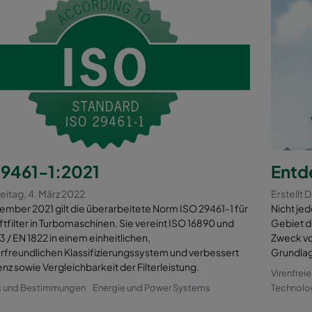
29461-1:2021
Entd
reitag, 4. März 2022
Erstellt
ember 2021 gilt die überarbeitete Norm ISO 29461-1 für
Nicht jed
tfilter in Turbomaschinen. Sie vereint ISO 16890 und
Gebiet de
 / EN 1822 in einem einheitlichen,
Zweck von
freundlichen Klassifizierungssystem und verbessert
Grundlag
nz sowie Vergleichbarkeit der Filterleistung.
Virenfrei
s und Bestimmungen
Energie und Power Systems
Technolo