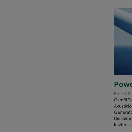
Powe
Erstellt F
Camfil Po
Akustikl
Generato
Dieselmo
letzten J