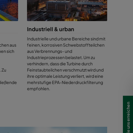
gt unsere
ir testen
er realen
entieren.
Industriell & urban
nzen der
z bei der
Industrielle und urbane Bereiche sind mit
Wenn die
lchen aus
feinen, korrosiven Schwebstoffteilchen
hen sich
aus Verbrennungs- und
Industrieprozessen belastet. Um zu
als jeder
verhindern, dass die Turbine durch
s in Ihre
 Zu
Feinstaubteilchen verschmutzt wird und
 Ihnen die
,
ihre optimale Leistung verliert, wird eine
Output und
ließende
mehrstufige EPA-Niederdruckfilterung
rgt Camfil
empfohlen.
bei keine
trolle zu
Wie Sie uns erreichen
erbessern
u unseren