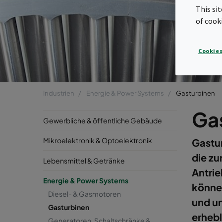
This si
of cook
Cookies
Industrien
Energie & Power Systems
Gasturbinen
Ga
Gewerbliche & öffentliche Gebäude
Mikroelektronik & Optoelektronik
Gastur
die zu
Lebensmittel & Getränke
Antri
Energie & Power Systems
könne
Diesel- & Gasmotoren
und u
Gasturbinen
erhebl
Generatoren, Schaltschränke &