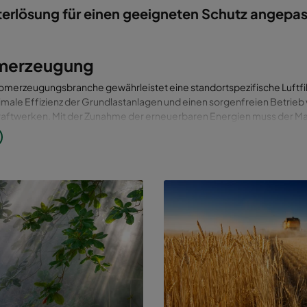
lterlösung für einen geeigneten Schutz angepas
merzeugung
romerzeugungsbranche gewährleistet eine standortspezifische Luftfi
male Effizienz der Grundlastanlagen und einen sorgenfreien Betrieb
raftwerken. Mit der Zunahme der erneuerbaren Energien muss der Mar
ren und Gasturbinen noch wirtschaftlicher und wettbewerbsfähiger 
bilität sicherzustellen. Die smarten Luftfilterlösungen von Camfil biet
entabilität.
es geringen Spark Spread und einer höheren Wettbewerbsfähigkeit 
anlagen ihre Margen verbessern, indem sie ihre Gasturbinen mit eine
en EPA Filterung schützen. Da jede Verbesserung der Effizienz läng
n und eine höhere Rentabilität bedeutet, wurden unsere Filterlösung
, dass sie den Motor in einem makellosen Zustand halten und den
fverbrauch optimieren. Grundlastanlagen sind extrem wichtig für das
. Unsere zuverlässigen und langlebigen EPA Filterlösungen ermöglic
e Verfügbarkeit und Zuverlässigkeit zu steigern.