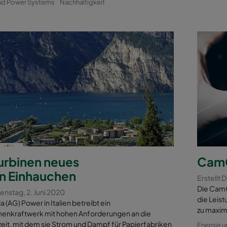
nd Power Systems
Nachhaltigkeit
urbinen neues
CamGT
n Einhauchen
Erstellt 
Die CamG
ienstag, 2. Juni 2020
die Leist
a (AG) Power in Italien betreibt ein
zu maxim
nenkraftwerk mit hohen Anforderungen an die
eit, mit dem sie Strom und Dampf für Papierfabriken
Energie 