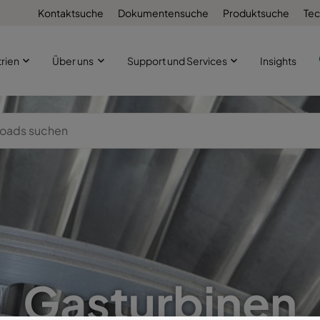
Kontaktsuche
Dokumentensuche
Produktsuche
Tec
trien
Über uns
Support und Services
Insights
Gasturbinen