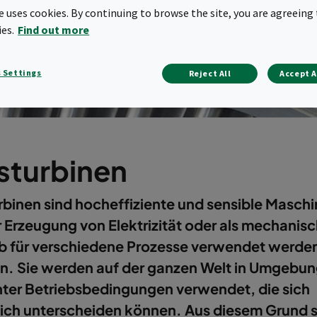
te uses cookies. By continuing to browse the site, you are agreeing 
ies.
Find out more
 Settings
Reject All
Accept A
sturbinen
binen sind hocheffiziente und sensible Maschi
r Erzeugung von Elektrizität oder als mechanis
eb für verschiedene Prozesse verwendet werde
n. Sie werden auf der ganzen Welt in Umgebu
nter Betriebsbedingungen verwendet, die sich
ich unterscheiden können. Aus diesem Grund s