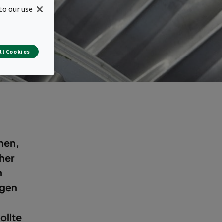
to our use
ll Cookies
nen,
cher
n
ngen
ollte