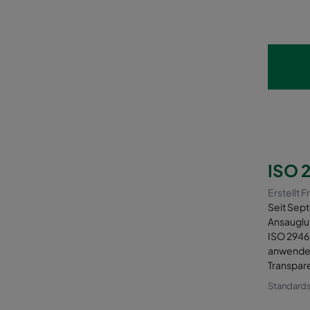
ISO 
Erstellt F
Seit Sept
Ansaugluf
ISO 29463
anwender
Transpare
Standard