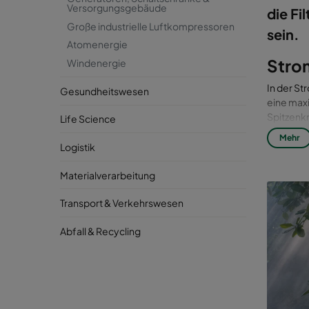
Versorgungsgebäude
die Fi
Große industrielle Luftkompressoren
sein.
Atomenergie
Stro
Windenergie
In der St
Gesundheitswesen
eine maxi
Spitzenk
Life Science
Generato
Mehr
die Renta
Logistik
höchste R
Materialverarbeitung
Dank ein
Grundlast
Transport & Verkehrswesen
angepasst
Laufzeite
Abfall & Recycling
ausgelegt
Kraftstof
Stromnetz
Ihnen, di