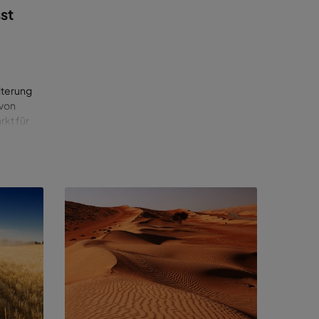
st
lterung
 von
kt für
sein, um
en die
können
r
ere
en so
hen es