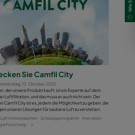
ecken Sie Camfil City
 Donnerstag, 13. Oktober 2022
er, der unsere Produkt kauft, ist ein Experte auf dem
r Luftfiltration, und das muss er auch nicht sein. Der
 Camfil City ist es, jedem die Möglichkeit zu geben, die
en unserer Lösungen für saubere Luft zu verstehen.
e Luft in Innenraeumen
Schulungsprogramm
Innovation
gie Forschung
+