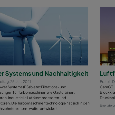
r Systems und Nachhaltigkeit
Luftf
reitag, 25. Juni 2021
Erstellt 
wer Systems (PS) bietet Filtrations- und
CamGT Luf
ösungen für Turbomaschinen wie Gasturbinen,
Blockkra
ren, industrielle Luftkompressoren und
Druckspi
toren. Die Turbomaschinentechnologie hat sich in den
Energie 
ahrzehnten enorm weiterentwickelt.