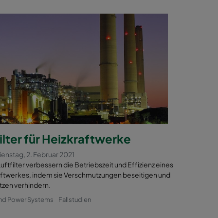
ilter für Heizkraftwerke
Dienstag, 2. Februar 2021
tfilter verbessern die Betriebszeit und Effizienz eines
ftwerkes, indem sie Verschmutzungen beseitigen und
tzen verhindern.
und Power Systems
Fallstudien