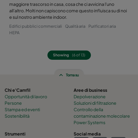
maggiore trascorso in casa, cosa che ci avvicina l'uno
all'altro. Molti non capiscono come questo influisca su di noi
e sul nostro ambiente indoor.
Edifici pubblici commerciali
Qualità aria
Purificatori aria
HEPA
Showing
(6 of 13)
Torna su
Chi e'Camfil
Aree di business
Opportunità di lavoro
Depolverazione
Persone
Soluzioni di filtrazione
Stampa ed eventi
Controllo della
Sostenibilità
contaminazione molecolare
Power Systems
Strumenti
Social media