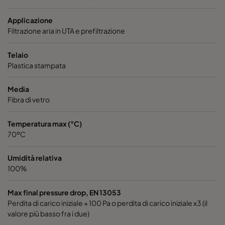
Hi-Flo XLS 6/520 2550 :: 287x592x520-3-25
ePM2,5 5
Applicazione
Filtrazione aria in UTA e prefiltrazione
Hi-Flo XLS 6/520 2550 :: 592x490x520-6-25
ePM2,5 5
Telaio
Hi-Flo XLS 6/520 2550 :: 592x287x520-6-25
ePM2,5 5
Plastica stampata
Media
Hi-Flo XLS 6/370 2550 :: 592x592x370-6-25
ePM2,5 5
Fibra di vetro
Hi-Flo XLS 6/370 2550 :: 490x592x370-5-25
ePM2,5 5
Temperatura max (°C)
70ºC
Hi-Flo XLS 6/370 2550 :: 287x592x370-3-25
ePM2,5 5
Umidità relativa
100%
Hi-Flo XLS 6/370 2550 :: 592x490x370-6-25
ePM2,5 5
Max final pressure drop, EN 13053
Hi-Flo XLS 6/370 2550 :: 592x287x370-6-25
ePM2,5 5
Perdita di carico iniziale + 100 Pa o perdita di carico iniziale x3 (il
valore più basso fra i due)