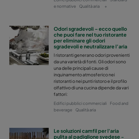
e normative
Qualità aria
+
Odori sgradevoli – ecco quello
che puoi fare nel tuo ristorante
per eliminare gli odori
sgradevoli e neutralizzare l’aria
I ristoranti generano odori provenienti
da una varietà di fonti. Gli odori sono
una delle principali cause di
inquinamento atmosferico nei
ristoranti o nei punti ristoro e il profilo
olfattivo di una cucina dipende da vari
fattori:
Edifici pubblici commerciali
Food and
beverage
Qualità aria
Le soluzioni camfil per l'aria
pulita al padiglione svedese -