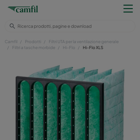
Camfil
Prodotti
Filtri UTA per la ventilazione generale
Filtri a tasche morbide
Hi-Flo
Hi-Flo XLS