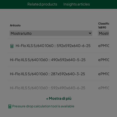
Related products
Insights articles
Classificazion
Articolo
16890
Hi-Flo XLS 5/640 1060 :: 592x592x640-6-25
ePM10 60
Hi-Flo XLS 5/640 1060 :: 490x592x640-5-25
ePM10 60
Hi-Flo XLS 5/640 1060 :: 287x592x640-3-25
ePM10 60
Hi-Flo XLS 5/640 1060 :: 592x490x640-6-25
ePM10 60
+ Mostra di più
Hi-Flo XLS 5/640 1060 :: 592x287x640-6-25
ePM10 60
Pressure drop calculation tool is available
Hi-Flo XLS 5/520 1060 :: 592x592x520-6-25
ePM10 60