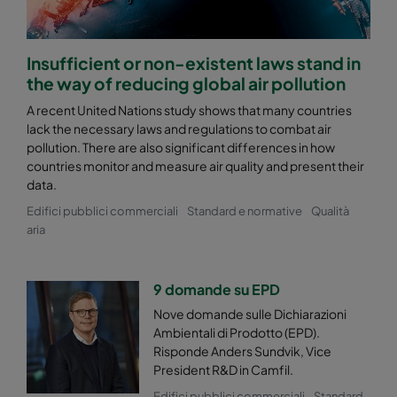
Insufficient or non-existent laws stand in
the way of reducing global air pollution
A recent United Nations study shows that many countries
lack the necessary laws and regulations to combat air
pollution. There are also significant differences in how
countries monitor and measure air quality and present their
data.
Edifici pubblici commerciali
Standard e normative
Qualità
aria
9 domande su EPD
Nove domande sulle Dichiarazioni
Ambientali di Prodotto (EPD).
Risponde Anders Sundvik, Vice
President R&D in Camfil.
Edifici pubblici commerciali
Standard