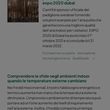
expo 2020 dubai
Camfil è sponsor ufficiale del
padiglione svedese fornendo
soluzioni avanzate per l’aria pulita che
garantiscono una migliore qualità
dell’aria indoor per i visitatori. EXPO
2020 di Dubai ha avuto inizio il 1°
ottobre 2021 e si concluderà il 31
marzo 2022.
Formazione scoperta
Innovazione
tecnologia ricerca
Qualità aria
+
Comprendere le sfide negli ambienti indoor
quando le temperature esterne cambiano
Nei freddi mesi invernali, il nostro fabbisogno energetico e
termico aumenta man mano che la temperatura esterna
diminuisce. L'improvviso cambiamento di temperatura può
portare ad un forte aumento dei livelli di inquinamento
nell'aria esterna. Inoltre, il freddo comporta un tempo