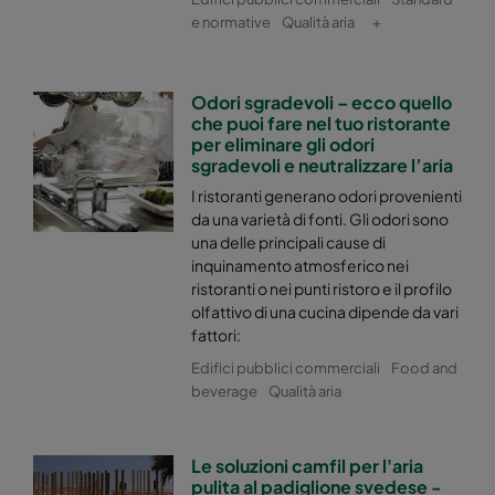
e normative
Qualità aria
+
Odori sgradevoli – ecco quello
che puoi fare nel tuo ristorante
per eliminare gli odori
sgradevoli e neutralizzare l’aria
I ristoranti generano odori provenienti
da una varietà di fonti. Gli odori sono
una delle principali cause di
inquinamento atmosferico nei
ristoranti o nei punti ristoro e il profilo
olfattivo di una cucina dipende da vari
fattori:
Edifici pubblici commerciali
Food and
beverage
Qualità aria
Le soluzioni camfil per l'aria
pulita al padiglione svedese -