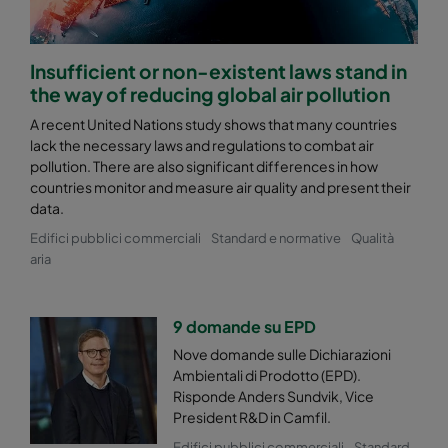
Insufficient or non-existent laws stand in
the way of reducing global air pollution
A recent United Nations study shows that many countries
lack the necessary laws and regulations to combat air
pollution. There are also significant differences in how
countries monitor and measure air quality and present their
data.
Edifici pubblici commerciali
Standard e normative
Qualità
aria
9 domande su EPD
Nove domande sulle Dichiarazioni
Ambientali di Prodotto (EPD).
Risponde Anders Sundvik, Vice
President R&D in Camfil.
Edifici pubblici commerciali
Standard