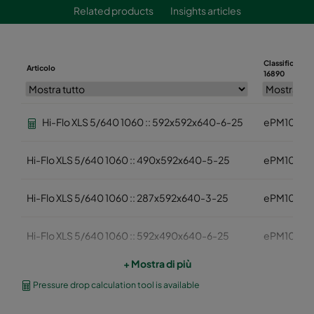
Related products
Insights articles
Classificazion
Articolo
16890
Hi-Flo XLS 5/640 1060 :: 592x592x640-6-25
ePM10 60
Hi-Flo XLS 5/640 1060 :: 490x592x640-5-25
ePM10 60
Hi-Flo XLS 5/640 1060 :: 287x592x640-3-25
ePM10 60
Hi-Flo XLS 5/640 1060 :: 592x490x640-6-25
ePM10 60
+ Mostra di più
Hi-Flo XLS 5/640 1060 :: 592x287x640-6-25
ePM10 60
Pressure drop calculation tool is available
Hi-Flo XLS 5/520 1060 :: 592x592x520-6-25
ePM10 60