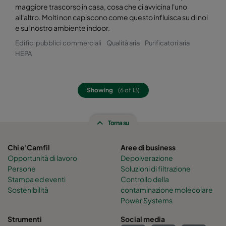
maggiore trascorso in casa, cosa che ci avvicina l'uno
all'altro. Molti non capiscono come questo influisca su di noi
e sul nostro ambiente indoor.
Edifici pubblici commerciali
Qualità aria
Purificatori aria
HEPA
Showing
(6 of 13)
Torna su
Chi e'Camfil
Aree di business
Opportunità di lavoro
Depolverazione
Persone
Soluzioni di filtrazione
Stampa ed eventi
Controllo della
Sostenibilità
contaminazione molecolare
Power Systems
Strumenti
Social media