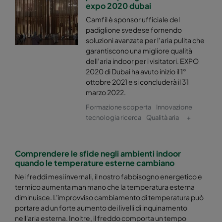
expo 2020 dubai
Camfil è sponsor ufficiale del
padiglione svedese fornendo
soluzioni avanzate per l’aria pulita che
garantiscono una migliore qualità
dell’aria indoor per i visitatori. EXPO
2020 di Dubai ha avuto inizio il 1°
ottobre 2021 e si concluderà il 31
marzo 2022.
Formazione scoperta
Innovazione
tecnologia ricerca
Qualità aria
+
Comprendere le sfide negli ambienti indoor
quando le temperature esterne cambiano
Nei freddi mesi invernali, il nostro fabbisogno energetico e
termico aumenta man mano che la temperatura esterna
diminuisce. L'improvviso cambiamento di temperatura può
portare ad un forte aumento dei livelli di inquinamento
nell'aria esterna. Inoltre, il freddo comporta un tempo