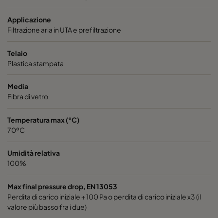
Hi-Flo XLS 6/520 2550 :: 287x592x520-3-25
ePM2,5 5
Applicazione
Filtrazione aria in UTA e prefiltrazione
Hi-Flo XLS 6/520 2550 :: 592x490x520-6-25
ePM2,5 5
Telaio
Hi-Flo XLS 6/520 2550 :: 592x287x520-6-25
ePM2,5 5
Plastica stampata
Media
Hi-Flo XLS 6/370 2550 :: 592x592x370-6-25
ePM2,5 5
Fibra di vetro
Hi-Flo XLS 6/370 2550 :: 490x592x370-5-25
ePM2,5 5
Temperatura max (°C)
70ºC
Hi-Flo XLS 6/370 2550 :: 287x592x370-3-25
ePM2,5 5
Umidità relativa
100%
Hi-Flo XLS 6/370 2550 :: 592x490x370-6-25
ePM2,5 5
Max final pressure drop, EN 13053
Hi-Flo XLS 6/370 2550 :: 592x287x370-6-25
ePM2,5 5
Perdita di carico iniziale + 100 Pa o perdita di carico iniziale x3 (il
valore più basso fra i due)