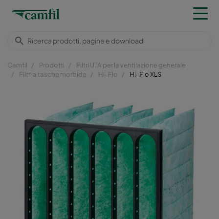
Camfil
Prodotti
Filtri UTA per la ventilazione generale
Filtri a tasche morbide
Hi-Flo
Hi-Flo XLS