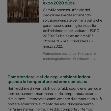
expo 2020 dubai
Camfil è sponsor ufficiale del
padiglione svedese fornendo
soluzioni avanzate per l’aria pulita che
garantiscono una migliore qualità
dell’aria indoor per i visitatori. EXPO
2020 di Dubai ha avuto inizio il 1°
ottobre 2021 e si concluderà il 31
marzo 2022.
Formazione scoperta
Innovazione
tecnologia ricerca
Qualità aria
+
Comprendere le sfide negli ambienti indoor
quando le temperature esterne cambiano
Nei freddi mesi invernali, il nostro fabbisogno energetico e
termico aumenta man mano che la temperatura esterna
diminuisce. L'improvviso cambiamento di temperatura può
portare ad un forte aumento dei livelli di inquinamento
nell'aria esterna. Inoltre, il freddo comporta un tempo