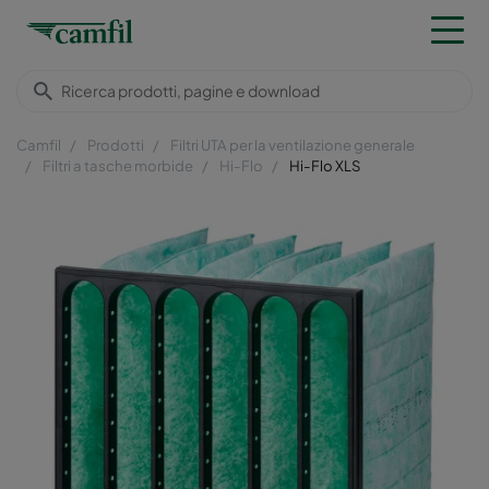
Camfil
Prodotti
Filtri UTA per la ventilazione generale
Filtri a tasche morbide
Hi-Flo
Hi-Flo XLS