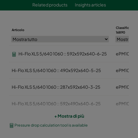
Related products
Insights articles
Classificazion
Articolo
16890
Hi-Flo XLS 5/640 1060 :: 592x592x640-6-25
ePM10 60
Hi-Flo XLS 5/640 1060 :: 490x592x640-5-25
ePM10 60
Hi-Flo XLS 5/640 1060 :: 287x592x640-3-25
ePM10 60
Hi-Flo XLS 5/640 1060 :: 592x490x640-6-25
ePM10 60
+ Mostra di più
Hi-Flo XLS 5/640 1060 :: 592x287x640-6-25
ePM10 60
Pressure drop calculation tool is available
Hi-Flo XLS 5/520 1060 :: 592x592x520-6-25
ePM10 60