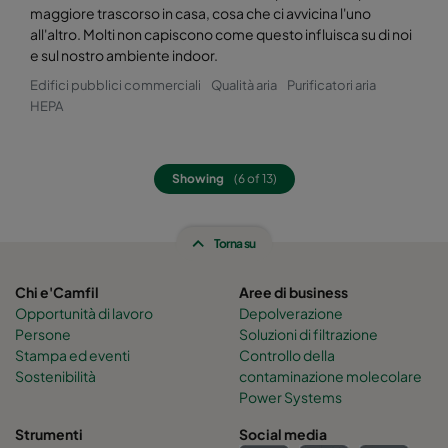
maggiore trascorso in casa, cosa che ci avvicina l'uno
all'altro. Molti non capiscono come questo influisca su di noi
e sul nostro ambiente indoor.
Edifici pubblici commerciali
Qualità aria
Purificatori aria
HEPA
Showing
(6 of 13)
Torna su
Chi e'Camfil
Aree di business
Opportunità di lavoro
Depolverazione
Persone
Soluzioni di filtrazione
Stampa ed eventi
Controllo della
Sostenibilità
contaminazione molecolare
Power Systems
Strumenti
Social media