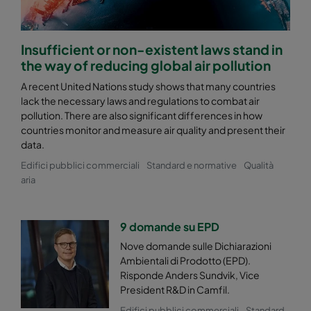
Insufficient or non-existent laws stand in
the way of reducing global air pollution
A recent United Nations study shows that many countries
lack the necessary laws and regulations to combat air
pollution. There are also significant differences in how
countries monitor and measure air quality and present their
data.
Edifici pubblici commerciali
Standard e normative
Qualità
aria
9 domande su EPD
Nove domande sulle Dichiarazioni
Ambientali di Prodotto (EPD).
Risponde Anders Sundvik, Vice
President R&D in Camfil.
Edifici pubblici commerciali
Standard