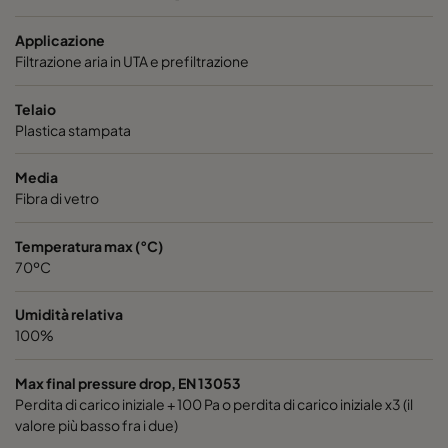
Hi-Flo XLS 6/520 2550 :: 287x592x520-3-25
ePM2,5 5
Applicazione
Filtrazione aria in UTA e prefiltrazione
Hi-Flo XLS 6/520 2550 :: 592x490x520-6-25
ePM2,5 5
Telaio
Hi-Flo XLS 6/520 2550 :: 592x287x520-6-25
ePM2,5 5
Plastica stampata
Media
Hi-Flo XLS 6/370 2550 :: 592x592x370-6-25
ePM2,5 5
Fibra di vetro
Hi-Flo XLS 6/370 2550 :: 490x592x370-5-25
ePM2,5 5
Temperatura max (°C)
70ºC
Hi-Flo XLS 6/370 2550 :: 287x592x370-3-25
ePM2,5 5
Umidità relativa
100%
Hi-Flo XLS 6/370 2550 :: 592x490x370-6-25
ePM2,5 5
Max final pressure drop, EN 13053
Hi-Flo XLS 6/370 2550 :: 592x287x370-6-25
ePM2,5 5
Perdita di carico iniziale + 100 Pa o perdita di carico iniziale x3 (il
valore più basso fra i due)